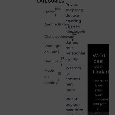
CATEGORIES
Private
(175
shopping:
Home
)
de luxe
ervaring
(30
Aanbiedingen
van een
)
kledingwinkel
(22
Dienstverlening
voor
)
dames
Woning
(12
met
en Tuin
)
persoonlijke
Word
(9
styling
deel
Bedrijven
)
van
Waarom
Mode
Lindart.b
je
(6
en
content
)
Lindart.be
Kleding
niet
is dé
rankt
plek
waar
Vlucht
creativiteit,
schrijven
boeken
en
naar Ibiza
lezen