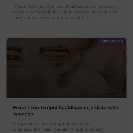
In bedrijfsomgevingen speelt akoestiek een grotere rol
dan je misschien denkt. Geluidsoverlast kan leiden tot
verminderde concentratie, stress of zelfs
GEZONDHEID
Warom een Tempur hoofdkussen je slaapleven
verandert
Een goede nachtrust begint bij de juiste
ondersteuning. Veel mensen investeren in een