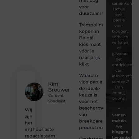
met oog
samenkomen.
voor
Heb je
duurzaamheid
een
passie
Trampoline
voor
kopen in
bloggen,
verhalen
België:
vertellen
kies maat
of
vóór je
gewoon
naar prijs
het
kijkt
ontdekken
van
Waarom
inspirerende
vloeipapier
content?
Kim
Dan
de ideale
Brouwer
hoor jij
keuze is
Content
bij ons!
voor het
Specialist
beschermen
❝
Wij
van
Samen
zijn
breekbare
maken
het
we
producten
enthousiaste
bloggen
redactieteam
toegankelijk,
Krachttoestel