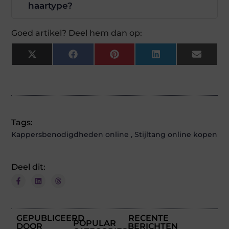
haartype?
Goed artikel? Deel hem dan op:
X
Facebook
Pinterest
LinkedIn
Email
(Twitter)
Tags:
Kappersbenodigdheden online
,
Stijltang online kopen
Deel dit:
GEPUBLICEERD
RECENTE
POPULAR
DOOR
BERICHTEN