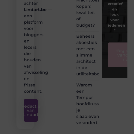
achter
creatief
kopen:
en
Lindart.be
—
kwaliteit
leuk
een
of
voor
platform
budget?
iedereen
voor
❞
bloggers
Beheers
en
akoestiek
lezers
met een
Registre
die
vandaa
slimme
nog
houden
architect
van
in de
afwisseling
utiliteitsbouw
en
Warom
frisse
een
content.
Tempur
hoofdkussen
Redactie
je
van
Lindart
slaapleven
verandert