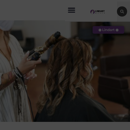
◉ Lindart ◉