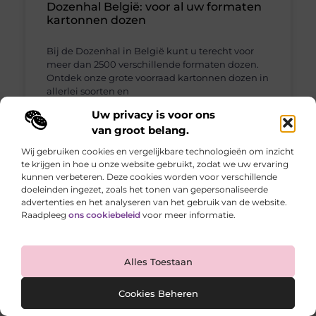
Dozenhal België: voor al uw formaten
kartonnen dozen
Bij de Dozenhal in België kunt u terecht voor
meer dan 2500 verschillende formaten dozen.
Ontdek onze grote voorraad kartonnen dozen in
allerlei soorten en
Uw privacy is voor ons
HOME
van groot belang.
Wij gebruiken cookies en vergelijkbare technologieën om inzicht
te krijgen in hoe u onze website gebruikt, zodat we uw ervaring
kunnen verbeteren. Deze cookies worden voor verschillende
doeleinden ingezet, zoals het tonen van gepersonaliseerde
advertenties en het analyseren van het gebruik van de website.
Raadpleeg
ons cookiebeleid
voor meer informatie.
Alles Toestaan
Cookies Beheren