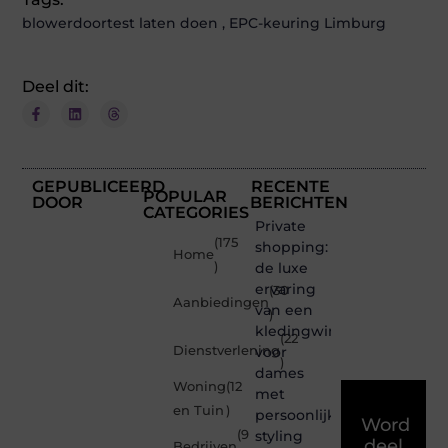
blowerdoortest laten doen
,
EPC-keuring Limburg
Deel dit:
GEPUBLICEERD
RECENTE
POPULAR
DOOR
BERICHTEN
CATEGORIES
Private
(175
shopping:
Home
)
de luxe
ervaring
(30
Aanbiedingen
van een
)
kledingwinkel
(22
Dienstverlening
voor
)
dames
Woning
(12
met
en Tuin
)
persoonlijke
Word
(9
styling
deel
Bedrijven