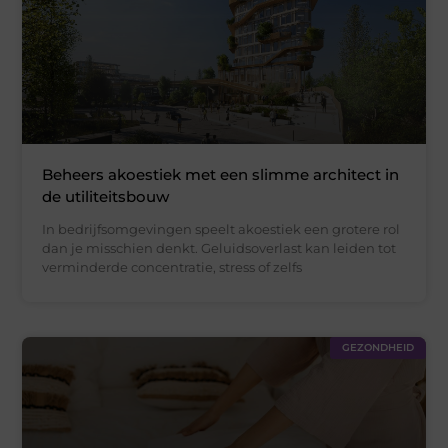
Beheers akoestiek met een slimme architect in
de utiliteitsbouw
In bedrijfsomgevingen speelt akoestiek een grotere rol
dan je misschien denkt. Geluidsoverlast kan leiden tot
verminderde concentratie, stress of zelfs
GEZONDHEID