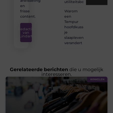
afwisseling
utiliteitsbouw
en
Warom
frisse
een
content.
Tempur
hoofdkussen
Redactie
je
van
Lindart
slaapleven
verandert
Gerelateerde berichten
die u mogelijk
interesseren.
WINKELEN