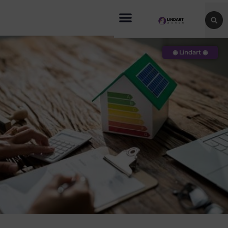
◉ Lindart ◉