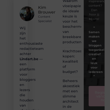
Waarom
inspirerende
vloeipapier
content?
Kim
Dan
de ideale
Brouwer
hoor jij
keuze is
Content
bij ons!
voor het
Specialist
beschermen
❝
Wij
van
Samen
zijn
breekbare
maken
het
we
producten
enthousiaste
bloggen
redactieteam
toegankelijk,
Krachttoestel
achter
creatief
kopen:
en
Lindart.be
—
kwaliteit
leuk
een
of
voor
platform
budget?
iedereen
voor
❞
bloggers
Beheers
en
akoestiek
lezers
met een
Registre
die
vandaa
slimme
nog
houden
architect
van
in de