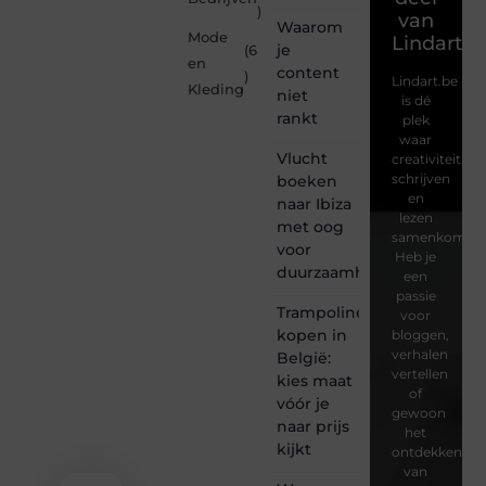
)
van
Waarom
Mode
Lindart.b
je
(6
en
content
)
Lindart.be
Kleding
niet
is dé
rankt
plek
waar
Vlucht
creativiteit,
schrijven
boeken
en
naar Ibiza
lezen
met oog
samenkomen.
voor
Heb je
duurzaamheid
een
passie
Trampoline
voor
kopen in
bloggen,
verhalen
België:
vertellen
kies maat
of
vóór je
gewoon
naar prijs
het
kijkt
ontdekken
van