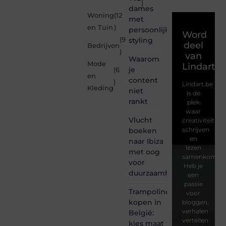
)
dames
Woning
(12
met
en Tuin
)
persoonlijke
Word
(9
styling
deel
Bedrijven
)
van
Waarom
Mode
Lindart.b
je
(6
en
content
)
Lindart.be
Kleding
niet
is dé
rankt
plek
waar
Vlucht
creativiteit,
schrijven
boeken
en
naar Ibiza
lezen
met oog
samenkomen.
voor
Heb je
duurzaamheid
een
passie
Trampoline
voor
kopen in
bloggen,
verhalen
België:
vertellen
kies maat