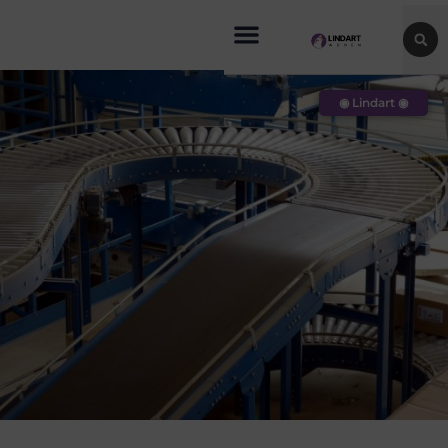
◉ Lindart ◉