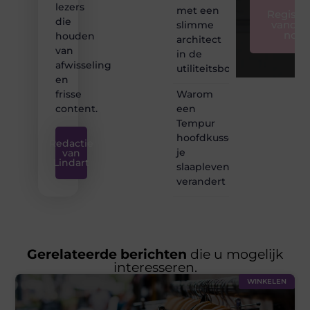
lezers
met een
Registre
die
vandaa
slimme
nog
houden
architect
van
in de
afwisseling
utiliteitsbouw
en
Warom
frisse
een
content.
Tempur
hoofdkussen
Redactie
je
van
Lindart
slaapleven
verandert
Gerelateerde berichten
die u mogelijk
interesseren.
WINKELEN