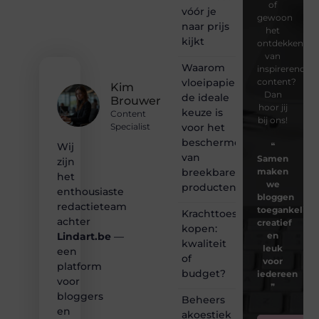
of
vóór je
gewoon
naar prijs
het
kijkt
ontdekken
van
Waarom
inspirerende
vloeipapier
content?
Kim
Dan
de ideale
Brouwer
hoor jij
keuze is
Content
bij ons!
voor het
Specialist
beschermen
❝
Wij
van
Samen
zijn
breekbare
maken
het
we
producten
enthousiaste
bloggen
redactieteam
toegankelijk,
Krachttoestel
achter
creatief
kopen:
en
Lindart.be
—
kwaliteit
leuk
een
of
voor
platform
budget?
iedereen
voor
❞
bloggers
Beheers
en
akoestiek