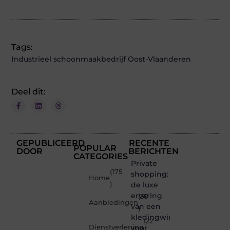
Tags:
Industrieel schoonmaakbedrijf Oost-Vlaanderen
Deel dit:
GEPUBLICEERD
RECENTE
POPULAR
DOOR
BERICHTEN
CATEGORIES
Private
(175
shopping:
Home
)
de luxe
ervaring
(30
Aanbiedingen
van een
)
kledingwinkel
(22
Dienstverlening
voor