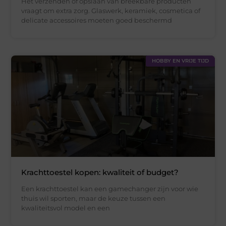
Het verzenden of opslaan van breekbare producten
vraagt om extra zorg. Glaswerk, keramiek, cosmetica of
delicate accessoires moeten goed beschermd
HOBBY EN VRIJE TIJD
Krachttoestel kopen: kwaliteit of budget?
Een krachttoestel kan een gamechanger zijn voor wie
thuis wil sporten, maar de keuze tussen een
kwaliteitsvol model en een