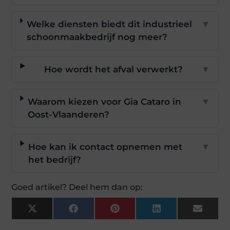
Welke diensten biedt dit industrieel
▼
schoonmaakbedrijf nog meer?
Hoe wordt het afval verwerkt?
▼
Waarom kiezen voor Gia Cataro in
▼
Oost-Vlaanderen?
Hoe kan ik contact opnemen met
▼
het bedrijf?
Goed artikel? Deel hem dan op:
X
Facebook
Pinterest
LinkedIn
Email
(Twitter)