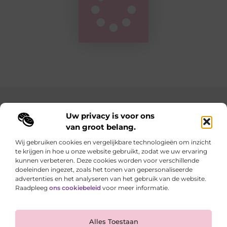
Main Links
Uw privacy is voor ons
van groot belang.
Goedkope linkbuilding: hoe je met een slim budget sterke resultaten behaalt
Geld verdienen met je website: zo maak je van je online aanwezigheid een inkomstenbron
Wij gebruiken cookies en vergelijkbare technologieën om inzicht
te krijgen in hoe u onze website gebruikt, zodat we uw ervaring
Elke dag iets nieuws op lindart.be
kunnen verbeteren. Deze cookies worden voor verschillende
Laat je verrassen door creatieve blogs vol inspiratie,
doeleinden ingezet, zoals het tonen van gepersonaliseerde
inzichten en tips.
advertenties en het analyseren van het gebruik van de website.
Raadpleeg
ons cookiebeleid
voor meer informatie.
Website index
Cookiebeleid (EU)
Alles Toestaan