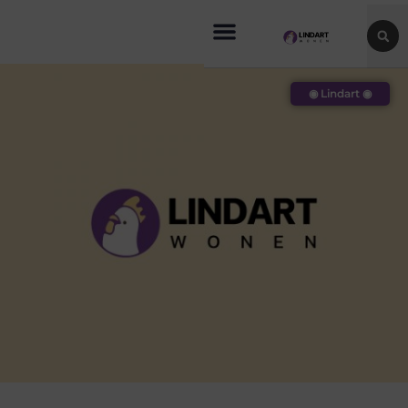
◉ Lindart ◉