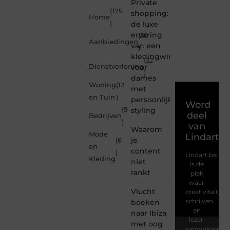
Private
(175
shopping:
Home
)
de luxe
ervaring
(30
Aanbiedingen
van een
)
kledingwinkel
(22
Dienstverlening
voor
)
dames
Woning
(12
met
en Tuin
)
persoonlijke
Word
(9
styling
deel
Bedrijven
)
van
Waarom
Mode
Lindart.b
je
(6
en
content
)
Lindart.be
Kleding
niet
is dé
rankt
plek
waar
Vlucht
creativiteit,
schrijven
boeken
en
naar Ibiza
lezen
met oog
samenkomen.