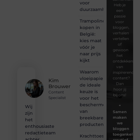
voor
Heb je
duurzaamheid
een
passie
Trampoline
voor
kopen in
bloggen,
verhalen
België:
vertellen
kies maat
of
vóór je
gewoon
naar prijs
het
kijkt
ontdekken
van
Waarom
inspirerende
vloeipapier
content?
Kim
Dan
de ideale
Brouwer
hoor jij
keuze is
Content
bij ons!
voor het
Specialist
beschermen
❝
Wij
van
Samen
zijn
breekbare
maken
het
we
producten
enthousiaste
bloggen
redactieteam
toegankelijk,
Krachttoestel
achter
creatief