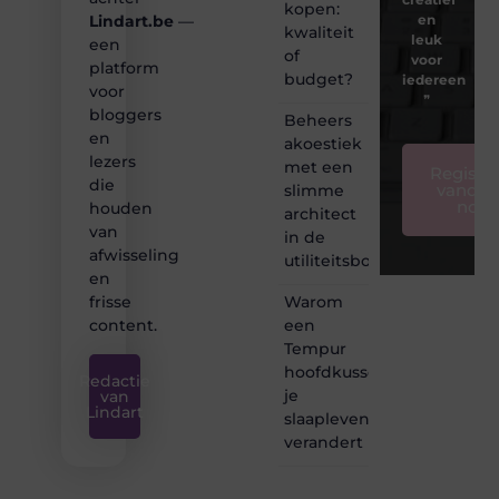
kopen:
en
Lindart.be
—
kwaliteit
leuk
een
of
voor
platform
budget?
iedereen
voor
❞
bloggers
Beheers
en
akoestiek
lezers
met een
Registre
die
vandaa
slimme
nog
houden
architect
van
in de
afwisseling
utiliteitsbouw
en
Warom
frisse
een
content.
Tempur
hoofdkussen
Redactie
je
van
Lindart
slaapleven
verandert