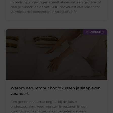
In bedrijfsomgevingen speelt akoestiek een grotere rol
dan je misschien denkt. Geluidsoverlast kan leiden tot
verminderde concentratie, stress of zelfs
GEZONDHEID
Warom een Tempur hoofdkussen je slaapleven
verandert
Een goede nachtrust begint bij de juiste
ondersteuning. Veel mensen investeren in een
kwaliteitsvolle matras, maar vergeten dat een