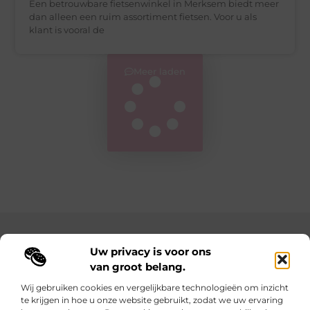
Een betrouwbare fietsenwinkel in Merksem biedt meer
dan alleen een ruim assortiment fietsen. Voor u als
klant is vooral de
Meer laden
Main Links
Uw privacy is voor ons
van groot belang.
Goedkope linkbuilding: hoe je met een slim budget sterke resultaten behaalt
Geld verdienen met je website: zo maak je van je online aanwezigheid een inkomstenbron
Wij gebruiken cookies en vergelijkbare technologieën om inzicht
te krijgen in hoe u onze website gebruikt, zodat we uw ervaring
Elke dag iets nieuws op lindart.be