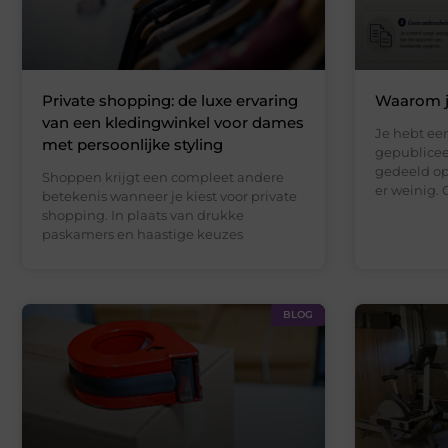
Private shopping: de luxe ervaring
Waarom je
van een kledingwinkel voor dames
Je hebt een
met persoonlijke styling
gepublicee
gedeeld op
Shoppen krijgt een compleet andere
er weinig. 
betekenis wanneer je kiest voor private
shopping. In plaats van drukke
paskamers en haastige keuzes
BLOG