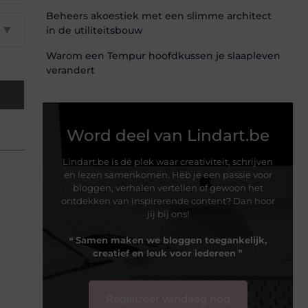
Beheers akoestiek met een slimme architect
▼
in de utiliteitsbouw
Warom een Tempur hoofdkussen je slaapleven
verandert
Word deel van Lindart.be
Lindart.be is dé plek waar creativiteit, schrijven
en lezen samenkomen. Heb je een passie voor
bloggen, verhalen vertellen of gewoon het
ontdekken van inspirerende content? Dan hoor
jij bij ons!
❝
Samen maken we bloggen toegankelijk,
creatief en leuk voor iedereen
❞
Registreer vandaag nog