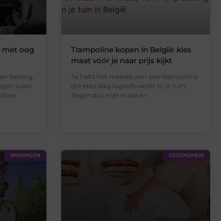
a met oog
Trampoline kopen in België: kies
maat vóór je naar prijs kijkt
an belang,
Je hebt het meeste aan een trampoline
ngen zoals
die elke dag logisch werkt in je tuin.
willen
Begin dus met maat en
WONINGEN
GEZONDHEID