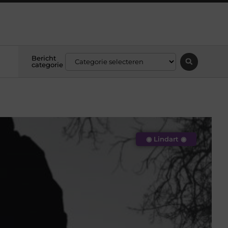
Bericht
categorie
◉ Lindart ◉