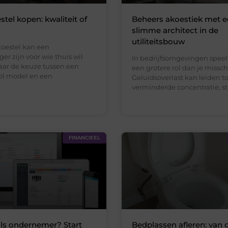
stel kopen: kwaliteit of
Beheers akoestiek met 
slimme architect in de
utiliteitsbouw
toestel kan een
r zijn voor wie thuis wil
In bedrijfsomgevingen speel
aar de keuze tussen een
een grotere rol dan je missc
vol model en een
Geluidsoverlast kan leiden to
verminderde concentratie, str
FINANCIEEL
als ondernemer? Start
Bedplassen afleren: van