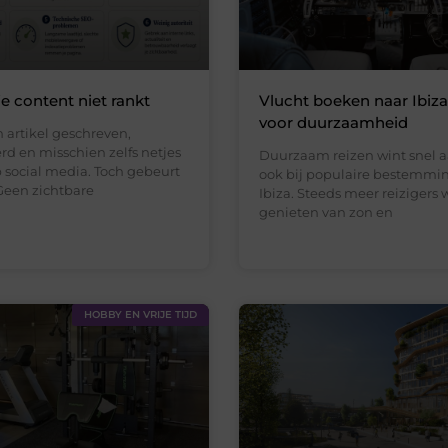
 content niet rankt
Vlucht boeken naar Ibiz
voor duurzaamheid
 artikel geschreven,
rd en misschien zelfs netjes
Duurzaam reizen wint snel a
 social media. Toch gebeurt
ook bij populaire bestemmi
Geen zichtbare
Ibiza. Steeds meer reizigers 
genieten van zon en
HOBBY EN VRIJE TIJD