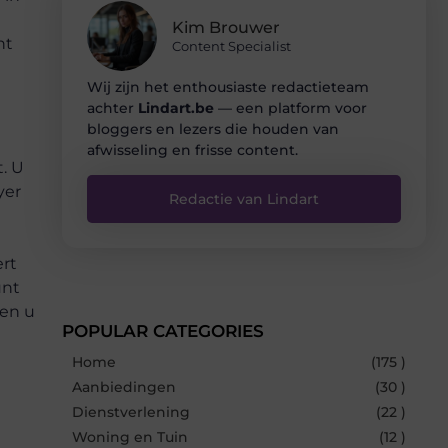
Kim Brouwer
nt
Content Specialist
Wij zijn het enthousiaste redactieteam
achter
Lindart.be
— een platform voor
bloggers en lezers die houden van
afwisseling en frisse content.
. U
yer
Redactie van Lindart
rt
unt
ven u
POPULAR CATEGORIES
Home
(175 )
Aanbiedingen
(30 )
Dienstverlening
(22 )
Woning en Tuin
(12 )