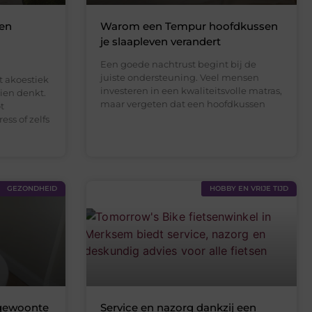
een
Warom een Tempur hoofdkussen
je slaapleven verandert
Een goede nachtrust begint bij de
juiste ondersteuning. Veel mensen
t akoestiek
investeren in een kwaliteitsvolle matras,
hien denkt.
maar vergeten dat een hoofdkussen
t
ess of zelfs
GEZONDHEID
HOBBY EN VRIJE TIJD
 gewoonte
Service en nazorg dankzij een