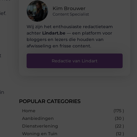
Kim Brouwer
ef.
Content Specialist
Wij zijn het enthousiaste redactieteam
achter
Lindart.be
— een platform voor
bloggers en lezers die houden van
afwisseling en frisse content.
t
Redactie van Lindart
e
in
POPULAR CATEGORIES
u
Home
(175 )
Aanbiedingen
(30 )
Dienstverlening
(22 )
Woning en Tuin
(12 )