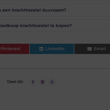
 een krachttoestel duurzaam?
goedkoop krachttoestel te kopen?
Pinterest
LinkedIn
Email
Deel dit: