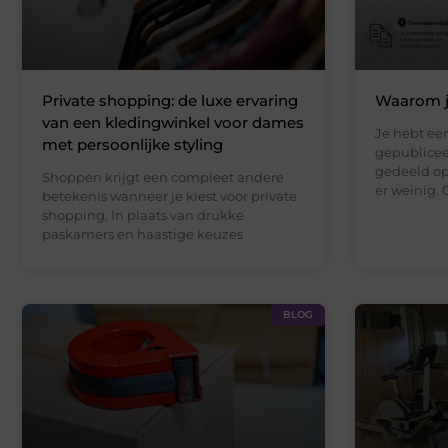
Private shopping: de luxe ervaring
Waarom je
van een kledingwinkel voor dames
Je hebt een
met persoonlijke styling
gepublicee
gedeeld op
Shoppen krijgt een compleet andere
er weinig. 
betekenis wanneer je kiest voor private
shopping. In plaats van drukke
paskamers en haastige keuzes
BLOG