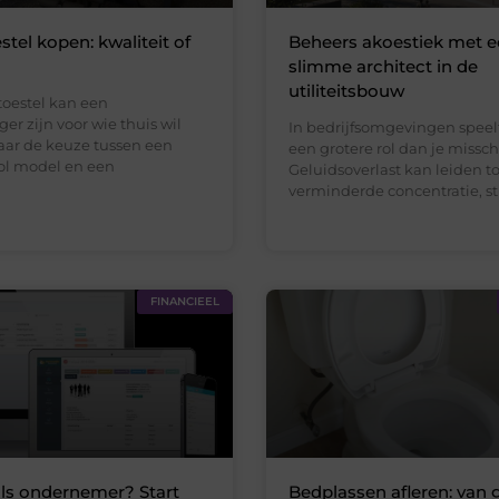
stel kopen: kwaliteit of
Beheers akoestiek met 
slimme architect in de
utiliteitsbouw
toestel kan een
r zijn voor wie thuis wil
In bedrijfsomgevingen speel
aar de keuze tussen een
een grotere rol dan je missc
vol model en een
Geluidsoverlast kan leiden to
verminderde concentratie, str
FINANCIEEL
als ondernemer? Start
Bedplassen afleren: van