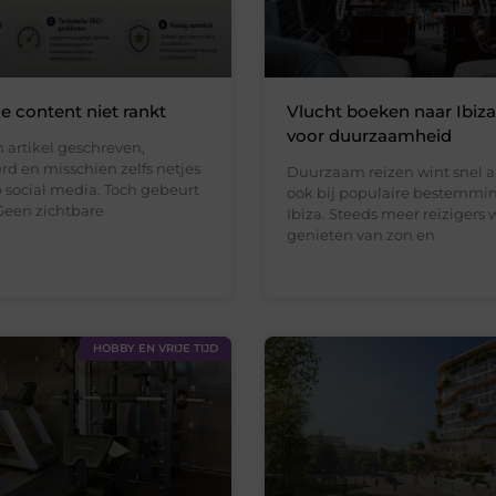
 content niet rankt
Vlucht boeken naar Ibiz
voor duurzaamheid
 artikel geschreven,
rd en misschien zelfs netjes
Duurzaam reizen wint snel a
 social media. Toch gebeurt
ook bij populaire bestemmi
Geen zichtbare
Ibiza. Steeds meer reizigers 
genieten van zon en
HOBBY EN VRIJE TIJD