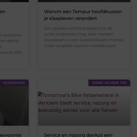
een
Warom een Tempur hoofdkussen
je slaapleven verandert
Een goede nachtrust begint bij de
juiste ondersteuning. Veel mensen
t akoestiek
investeren in een kwaliteitsvolle matras,
hien denkt.
maar vergeten dat een hoofdkussen
t
ess of zelfs
GEZONDHEID
HOBBY EN VRIJE TIJD
 gewoonte
Service en nazorg dankzij een