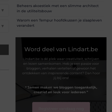
Beheers akoestiek met een slimme architect
▼
in de utiliteitsbouw
Warom een Tempur hoofdkussen je slaapleven
verandert
▼
Word deel van Lindart.be
Lindart.be is dé plek waar creativiteit, schrijven
en lezen samenkomen. Heb je een passie voor
bloggen, verhalen vertellen of gewoon het
ontdekken van inspirerende content? Dan hoor
jij bij ons!
❝
Samen maken we bloggen toegankelijk,
creatief en leuk voor iedereen
❞
Registreer vandaag nog