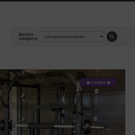
Bericht
categorie
◉ Lindart ◉