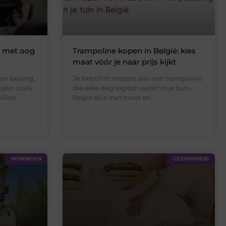
a met oog
Trampoline kopen in België: kies
maat vóór je naar prijs kijkt
an belang,
Je hebt het meeste aan een trampoline
ngen zoals
die elke dag logisch werkt in je tuin.
willen
Begin dus met maat en
WONINGEN
GEZONDHEID