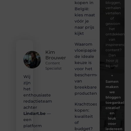
kopen in
bloggen,
verhalen
België:
vertellen
kies maat
of
vóór je
gewoon
naar prijs
het
kijkt
ontdekken
van
Waarom
inspirerende
vloeipapier
content?
Kim
Dan
de ideale
Brouwer
hoor jij
keuze is
Content
bij ons!
voor het
Specialist
beschermen
❝
Wij
van
Samen
zijn
breekbare
maken
het
we
producten
enthousiaste
bloggen
redactieteam
toegankelijk,
Krachttoestel
achter
creatief
kopen:
en
Lindart.be
—
kwaliteit
leuk
een
of
voor
platform
budget?
iedereen