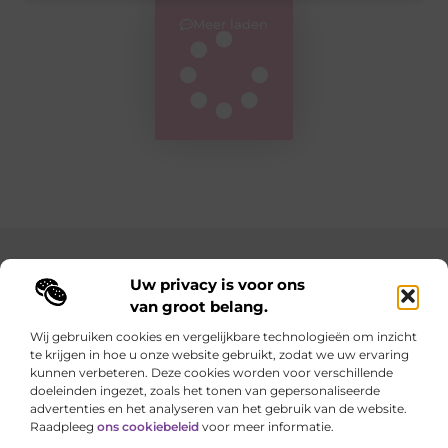
Meer laden
Main Links
Uw privacy is voor ons
van groot belang.
Goedkope linkbuilding: hoe je met een slim budget sterke resultaten behaalt
Geld verdienen met je website: zo maak je van je online aanwezigheid een inkomstenbron
Wij gebruiken cookies en vergelijkbare technologieën om inzicht
te krijgen in hoe u onze website gebruikt, zodat we uw ervaring
Elke dag iets nieuws op lindart.be
kunnen verbeteren. Deze cookies worden voor verschillende
Laat je verrassen door creatieve blogs vol inspiratie,
doeleinden ingezet, zoals het tonen van gepersonaliseerde
inzichten en tips.
advertenties en het analyseren van het gebruik van de website.
Raadpleeg
ons cookiebeleid
voor meer informatie.
Website index
Cookiebeleid (EU)