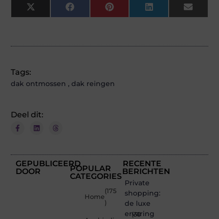
X
Facebook
Pinterest
LinkedIn
Email
(Twitter)
Tags:
dak ontmossen
,
dak reingen
Deel dit:
GEPUBLICEERD
RECENTE
POPULAR
DOOR
BERICHTEN
CATEGORIES
Private
(175
shopping:
Home
)
de luxe
ervaring
(30