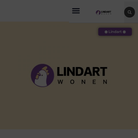
◉ Lindart ◉