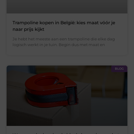
Trampoline kopen in België: kies maat vóór je
naar prijs kijkt
Je hebt het meeste aan een trampoline die elke dag
logisch werkt in je tuin. Begin dus met maat en
BLOG