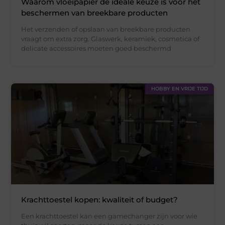
Waarom vloeipapier de ideale keuze is voor het
beschermen van breekbare producten
Het verzenden of opslaan van breekbare producten
vraagt om extra zorg. Glaswerk, keramiek, cosmetica of
delicate accessoires moeten goed beschermd
HOBBY EN VRIJE TIJD
Krachttoestel kopen: kwaliteit of budget?
Een krachttoestel kan een gamechanger zijn voor wie