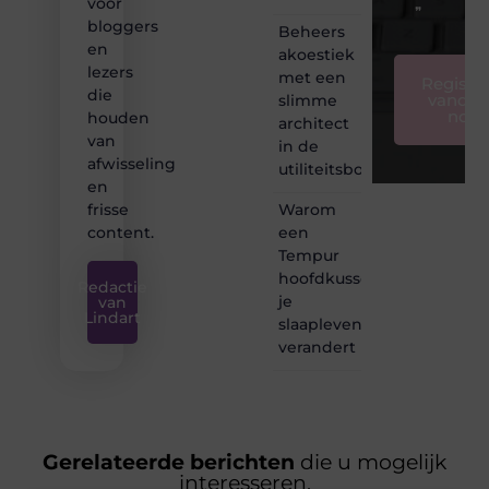
voor
❞
bloggers
Beheers
en
akoestiek
lezers
met een
Registre
die
vandaa
slimme
nog
houden
architect
van
in de
afwisseling
utiliteitsbouw
en
Warom
frisse
een
content.
Tempur
hoofdkussen
Redactie
je
van
Lindart
slaapleven
verandert
Gerelateerde berichten
die u mogelijk
interesseren.