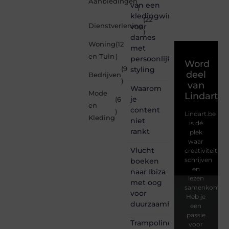
Aanbiedingen
van een
)
kledingwinkel
(22
Dienstverlening
voor
)
dames
Woning
(12
met
en Tuin
)
persoonlijke
Word
(9
styling
deel
Bedrijven
)
van
Waarom
Mode
Lindart.b
je
(6
en
content
)
Lindart.be
Kleding
niet
is dé
rankt
plek
waar
Vlucht
creativiteit,
schrijven
boeken
en
naar Ibiza
lezen
met oog
samenkomen.
voor
Heb je
duurzaamheid
een
passie
Trampoline
voor