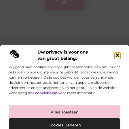
Main Links
Uw privacy is voor ons
van groot belang.
Goedkope linkbuilding: hoe je met een slim budget sterke resultaten behaalt
Geld verdienen met je website: zo maak je van je online aanwezigheid een inkomstenbron
Wij gebruiken cookies en vergelijkbare technologieën om inzicht
te krijgen in hoe u onze website gebruikt, zodat we uw ervaring
Elke dag iets nieuws op lindart.be
kunnen verbeteren. Deze cookies worden voor verschillende
Laat je verrassen door creatieve blogs vol inspiratie,
doeleinden ingezet, zoals het tonen van gepersonaliseerde
inzichten en tips.
advertenties en het analyseren van het gebruik van de website.
Raadpleeg
ons cookiebeleid
voor meer informatie.
Website index
Cookiebeleid (EU)
Alles Toestaan
@2025 All Right Reserved. Design by
www.lindart.be
Cookies Beheren