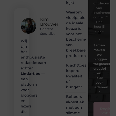
kijkt
ontdekken
van
Waarom
inspirerende
vloeipapier
content?
Kim
Dan
de ideale
Brouwer
hoor jij
keuze is
Content
bij ons!
voor het
Specialist
beschermen
❝
Wij
van
Samen
zijn
breekbare
maken
het
we
producten
enthousiaste
bloggen
redactieteam
toegankelijk,
Krachttoestel
achter
creatief
kopen:
en
Lindart.be
—
kwaliteit
leuk
een
of
voor
platform
budget?
iedereen
voor
❞
bloggers
Beheers
en
akoestiek
lezers
met een
Registre
die
vandaa
slimme