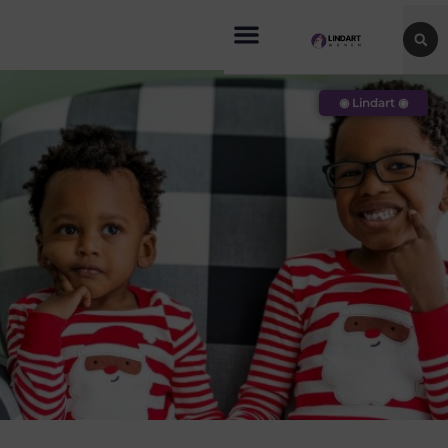
◉ Lindart ◉