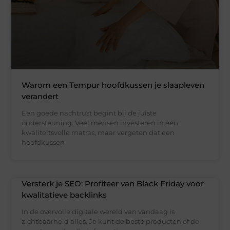
Warom een Tempur hoofdkussen je slaapleven
verandert
Een goede nachtrust begint bij de juiste
ondersteuning. Veel mensen investeren in een
kwaliteitsvolle matras, maar vergeten dat een
hoofdkussen
Versterk je SEO: Profiteer van Black Friday voor
kwalitatieve backlinks
In de overvolle digitale wereld van vandaag is
zichtbaarheid alles. Je kunt de beste producten of de