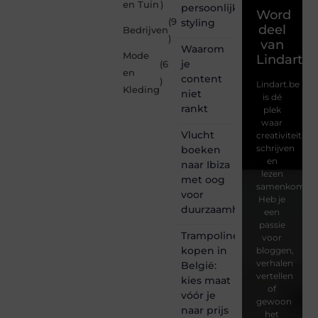
en Tuin
)
persoonlijke
Word
(9
styling
deel
Bedrijven
)
van
Waarom
Mode
Lindart.b
je
(6
en
content
)
Lindart.be
Kleding
niet
is dé
rankt
plek
waar
Vlucht
creativiteit,
schrijven
boeken
en
naar Ibiza
lezen
met oog
samenkomen.
voor
Heb je
duurzaamheid
een
passie
Trampoline
voor
kopen in
bloggen,
verhalen
België:
vertellen
kies maat
of
vóór je
gewoon
naar prijs
het