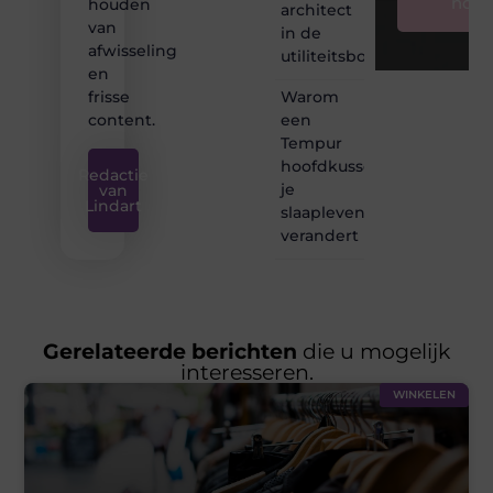
nog
houden
architect
van
in de
afwisseling
utiliteitsbouw
en
Warom
frisse
een
content.
Tempur
hoofdkussen
Redactie
je
van
Lindart
slaapleven
verandert
Gerelateerde berichten
die u mogelijk
interesseren.
WINKELEN