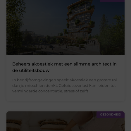
Beheers akoestiek met een slimme architect in
de utiliteitsbouw
In bedrijfsomgevingen speelt akoestiek een grotere rol
dan je misschien denkt. Geluidsoverlast kan leiden tot
verminderde concentratie, stress of zelfs
GEZONDHEID