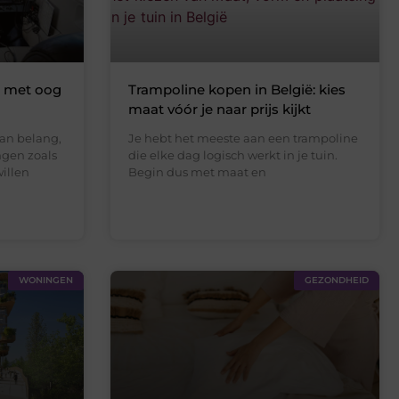
a met oog
Trampoline kopen in België: kies
maat vóór je naar prijs kijkt
an belang,
Je hebt het meeste aan een trampoline
ngen zoals
die elke dag logisch werkt in je tuin.
willen
Begin dus met maat en
WONINGEN
GEZONDHEID