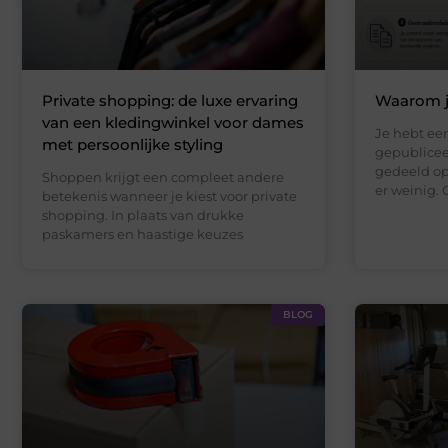
Private shopping: de luxe ervaring
Waarom je
van een kledingwinkel voor dames
Je hebt een
met persoonlijke styling
gepublicee
gedeeld op
Shoppen krijgt een compleet andere
er weinig. 
betekenis wanneer je kiest voor private
shopping. In plaats van drukke
paskamers en haastige keuzes
BLOG