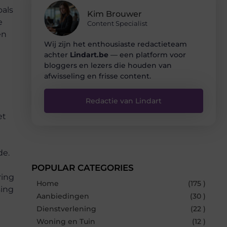
oals
Kim Brouwer
e
Content Specialist
en
Wij zijn het enthousiaste redactieteam
achter
Lindart.be
— een platform voor
bloggers en lezers die houden van
afwisseling en frisse content.
Redactie van Lindart
et
n
de.
POPULAR CATEGORIES
ing
Home
(175 )
sing
Aanbiedingen
(30 )
Dienstverlening
(22 )
Woning en Tuin
(12 )