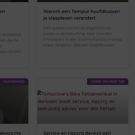
een
Warom een Tempur hoofdkussen
je slaapleven verandert
Een goede nachtrust begint bij de
juiste ondersteuning. Veel mensen
t akoestiek
investeren in een kwaliteitsvolle matras,
hien denkt.
maar vergeten dat een hoofdkussen
t
ess of zelfs
GEZONDHEID
HOBBY EN VRIJE TIJD
 gewoonte
Service en nazorg dankzij een