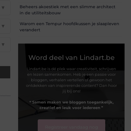
Beheers akoestiek met een slimme architect
▼
in de utiliteitsbouw
Warom een Tempur hoofdkussen je slaapleven
▼
verandert
▼
Word deel van Lindart.be
Lindart.be is dé plek waar creativiteit, schrijven
en lezen samenkomen. Heb je een passie voor
bloggen, verhalen vertellen of gewoon het
ontdekken van inspirerende content? Dan hoor
jij bij ons!
❝
Samen maken we bloggen toegankelijk,
creatief en leuk voor iedereen
❞
Registreer vandaag nog