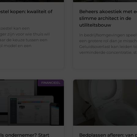
stel kopen: kwaliteit of
Beheers akoestiek met 
slimme architect in de
utiliteitsbouw
toestel kan een
r zijn voor wie thuis wil
In bedrijfsomgevingen speel
aar de keuze tussen een
een grotere rol dan je missc
vol model en een
Geluidsoverlast kan leiden to
verminderde concentratie, str
FINANCIEEL
als ondernemer? Start
Bedplassen afleren: van