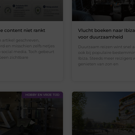
 content niet rankt
Vlucht boeken naar Ibiz
voor duurzaamheid
 artikel geschreven,
rd en misschien zelfs netjes
Duurzaam reizen wint snel a
 social media. Toch gebeurt
ook bij populaire bestemmi
Geen zichtbare
Ibiza. Steeds meer reizigers 
genieten van zon en
HOBBY EN VRIJE TIJD