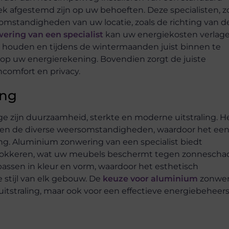
k afgestemd zijn op uw behoeften. Deze specialisten, z
omstandigheden van uw locatie, zoals de richting van d
ering van een specialist
kan uw energiekosten verlag
houden en tijdens de wintermaanden juist binnen te
g op uw energierekening. Bovendien zorgt de juiste
comfort en privacy.
ing
 zijn duurzaamheid, sterkte en moderne uitstraling. H
 tegen de diverse weersomstandigheden, waardoor het ee
ing. Aluminium zonwering van een specialist biedt
e blokkeren, wat uw meubels beschermt tegen zonnescha
assen in kleur en vorm, waardoor het esthetisch
e stijl van elk gebouw. De
keuze voor aluminium
zonwer
le uitstraling, maar ook voor een effectieve energiebeheer