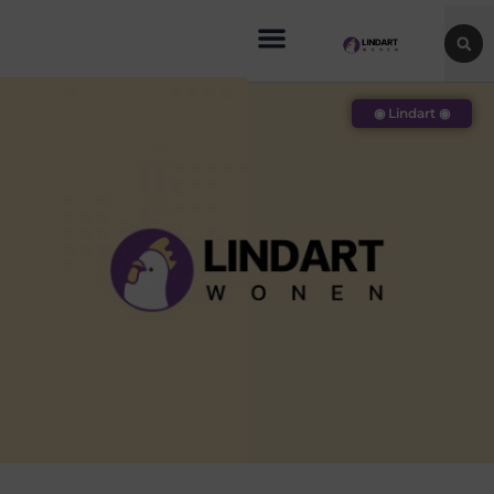
◉ Lindart ◉