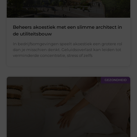
Beheers akoestiek met een slimme architect in
de utiliteitsbouw
In bedrijfsomgevingen speelt akoestiek een grotere rol
dan je misschien denkt. Geluidsoverlast kan leiden tot
verminderde concentratie, stress of zelfs
GEZONDHEID