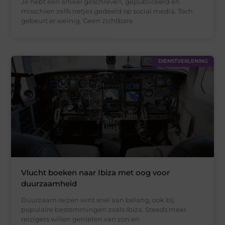
Je hebt een artikel geschreven, gepubliceerd en
misschien zelfs netjes gedeeld op social media. Toch
gebeurt er weinig. Geen zichtbare
DIENSTVERLENING
Vlucht boeken naar Ibiza met oog voor
duurzaamheid
Duurzaam reizen wint snel aan belang, ook bij
populaire bestemmingen zoals Ibiza. Steeds meer
reizigers willen genieten van zon en