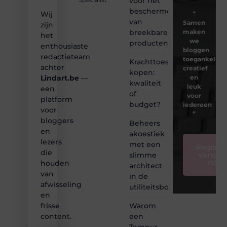
voor het
beschermen
❝
Wij
van
Samen
zijn
breekbare
maken
het
we
producten
enthousiaste
bloggen
redactieteam
toegankelijk,
Krachttoestel
achter
creatief
kopen:
en
Lindart.be
—
kwaliteit
leuk
een
of
voor
platform
budget?
iedereen
voor
❞
bloggers
Beheers
en
akoestiek
lezers
met een
Registre
die
vandaa
slimme
nog
houden
architect
van
in de
afwisseling
utiliteitsbouw
en
Warom
frisse
een
content.
Tempur