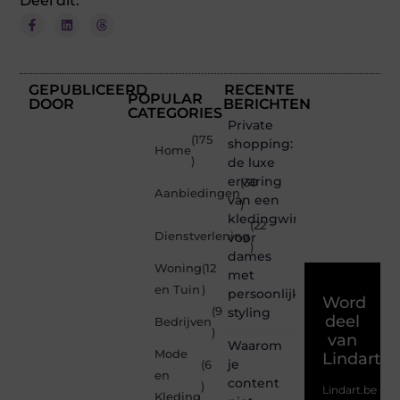
Deel dit:
GEPUBLICEERD
RECENTE
POPULAR
DOOR
BERICHTEN
CATEGORIES
Private
(175
shopping:
Home
)
de luxe
ervaring
(30
Aanbiedingen
van een
)
kledingwinkel
(22
Dienstverlening
voor
)
dames
Woning
(12
met
en Tuin
)
persoonlijke
Word
(9
styling
deel
Bedrijven
)
van
Waarom
Mode
Lindart.b
je
(6
en
content
)
Lindart.be
Kleding