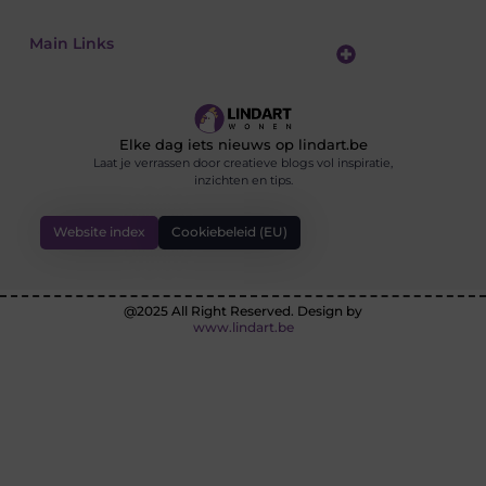
Main Links
Goedkope linkbuilding: hoe je met een slim budget sterke resultaten behaalt
Geld verdienen met je website: zo maak je van je online aanwezigheid een inkomstenbron
Elke dag iets nieuws op lindart.be
Laat je verrassen door creatieve blogs vol inspiratie,
inzichten en tips.
Website index
Cookiebeleid (EU)
@2025 All Right Reserved. Design by
www.lindart.be