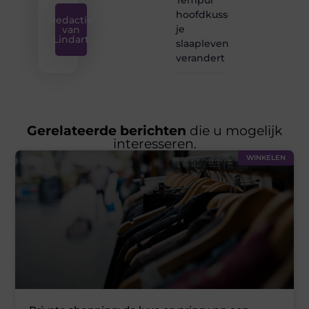
hoofdkussen
Redactie
je
van
Lindart
slaapleven
verandert
Gerelateerde berichten
die u mogelijk
interesseren.
WINKELEN