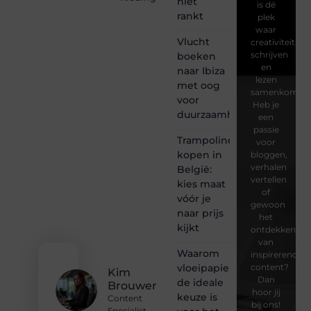
niet
is dé
rankt
plek
waar
Vlucht
creativiteit,
schrijven
boeken
en
naar Ibiza
lezen
met oog
samenkomen.
voor
Heb je
duurzaamheid
een
passie
Trampoline
voor
kopen in
bloggen,
verhalen
België:
vertellen
kies maat
of
vóór je
gewoon
naar prijs
het
kijkt
ontdekken
van
Waarom
inspirerende
vloeipapier
content?
Kim
Dan
de ideale
Brouwer
hoor jij
keuze is
Content
bij ons!
Specialist