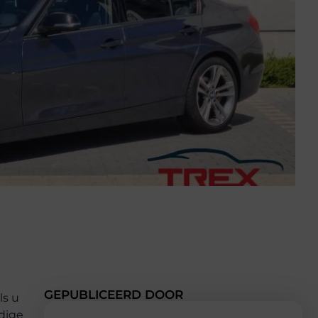
GEPUBLICEERD DOOR
ls u
dige