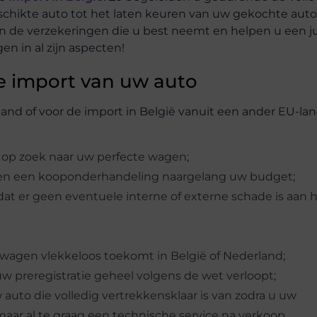
chikte auto tot het laten keuren van uw gekochte auto
ken de verzekeringen die u best neemt en helpen u een j
n in al zijn aspecten!
de import van uw auto
land of voor de import in België vanuit een ander EU-lan
 op zoek naar uw perfecte wagen;
ten een kooponderhandeling naargelang uw budget;
dat er geen eventuele interne of externe schade is aan 
 wagen vlekkeloos toekomt in België of Nederland;
w preregistratie geheel volgens de wet verloopt;
 auto die volledig vertrekkensklaar is van zodra u uw
r al te graag een technische service na verkoop.