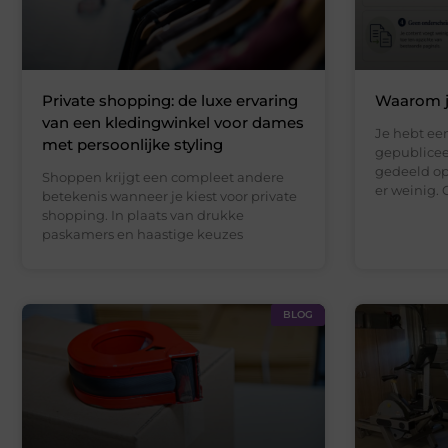
Private shopping: de luxe ervaring
Waarom je
van een kledingwinkel voor dames
Je hebt een
met persoonlijke styling
gepublicee
gedeeld op
Shoppen krijgt een compleet andere
er weinig. 
betekenis wanneer je kiest voor private
shopping. In plaats van drukke
paskamers en haastige keuzes
BLOG