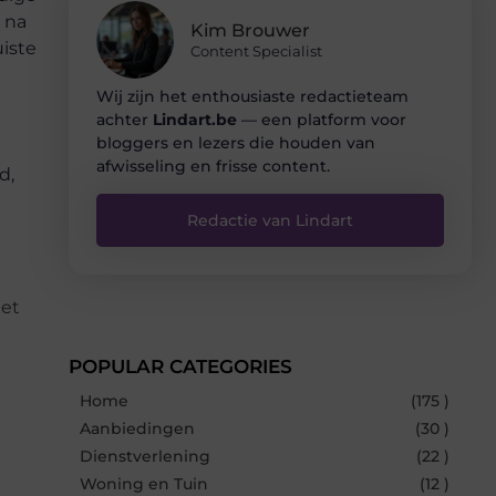
 na
Kim Brouwer
uiste
Content Specialist
Wij zijn het enthousiaste redactieteam
achter
Lindart.be
— een platform voor
bloggers en lezers die houden van
afwisseling en frisse content.
d,
Redactie van Lindart
het
POPULAR CATEGORIES
Home
(175 )
Aanbiedingen
(30 )
Dienstverlening
(22 )
Woning en Tuin
(12 )