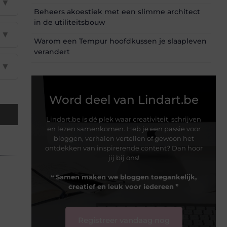
▼
Beheers akoestiek met een slimme architect
in de utiliteitsbouw
▼
Warom een Tempur hoofdkussen je slaapleven
verandert
▼
Word deel van Lindart.be
Lindart.be is dé plek waar creativiteit, schrijven
en lezen samenkomen. Heb je een passie voor
bloggen, verhalen vertellen of gewoon het
ontdekken van inspirerende content? Dan hoor
jij bij ons!
❝
Samen maken we bloggen toegankelijk,
creatief en leuk voor iedereen
❞
Registreer vandaag nog