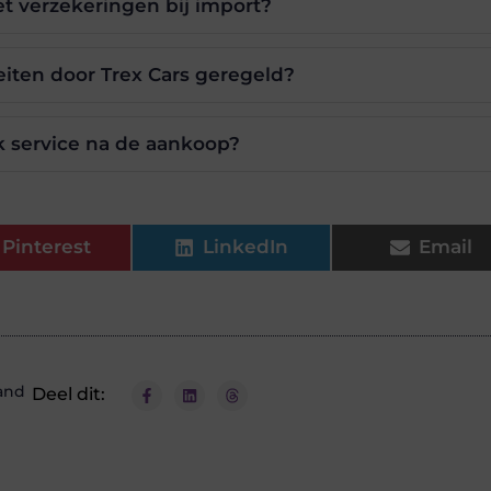
t verzekeringen bij import?
iten door Trex Cars geregeld?
k service na de aankoop?
Pinterest
LinkedIn
Email
and
Deel dit: