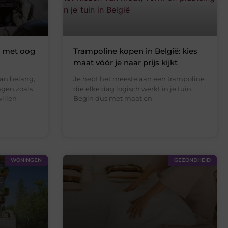
a met oog
Trampoline kopen in België: kies
maat vóór je naar prijs kijkt
an belang,
Je hebt het meeste aan een trampoline
ngen zoals
die elke dag logisch werkt in je tuin.
willen
Begin dus met maat en
WONINGEN
GEZONDHEID