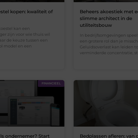
stel kopen: kwaliteit of
Beheers akoestiek met 
slimme architect in de
utiliteitsbouw
toestel kan een
r zijn voor wie thuis wil
In bedrijfsomgevingen speel
aar de keuze tussen een
een grotere rol dan je missc
vol model en een
Geluidsoverlast kan leiden to
verminderde concentratie, str
FINANCIEEL
als ondernemer? Start
Bedplassen afleren: van