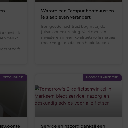
een
Warom een Tempur hoofdkussen
je slaapleven verandert
Een goede nachtrust begint bij de
juiste ondersteuning. Veel mensen
t akoestiek
investeren in een kwaliteitsvolle matras,
hien denkt.
maar vergeten dat een hoofdkussen
t
ess of zelfs
GEZONDHEID
HOBBY EN VRIJE TIJD
 gewoonte
Service en nazorg dankzij een