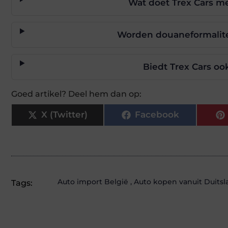
Wat doet Trex Cars me
Worden douaneformalite
Biedt Trex Cars oo
Goed artikel? Deel hem dan op:
X (Twitter)
Facebook
Auto import België
,
Auto kopen vanuit Duitsl
Tags: