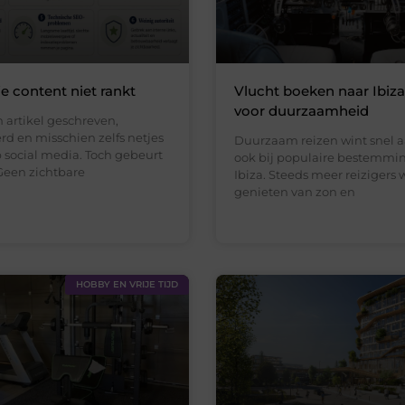
 content niet rankt
Vlucht boeken naar Ibiz
voor duurzaamheid
 artikel geschreven,
rd en misschien zelfs netjes
Duurzaam reizen wint snel a
 social media. Toch gebeurt
ook bij populaire bestemmi
Geen zichtbare
Ibiza. Steeds meer reizigers 
genieten van zon en
HOBBY EN VRIJE TIJD