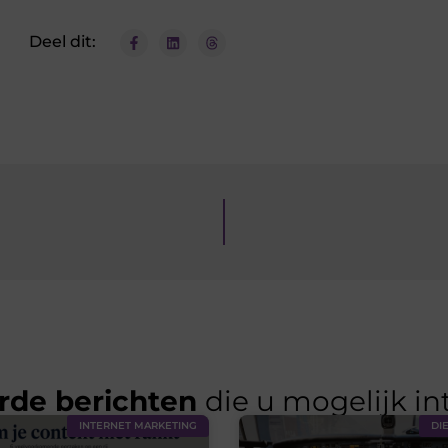
Deel dit:
rde berichten
die u mogelijk in
INTERNET MARKETING
DI