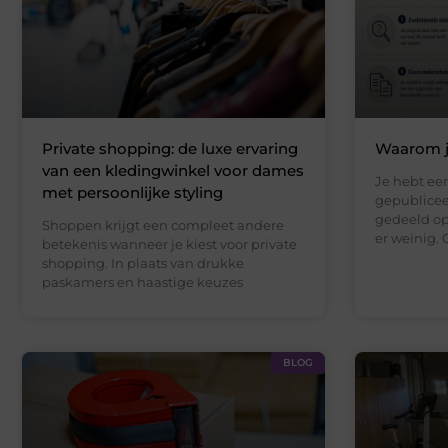
Private shopping: de luxe ervaring
Waarom je
van een kledingwinkel voor dames
Je hebt een
met persoonlijke styling
gepublicee
gedeeld op
Shoppen krijgt een compleet andere
er weinig. 
betekenis wanneer je kiest voor private
shopping. In plaats van drukke
paskamers en haastige keuzes
BLOG