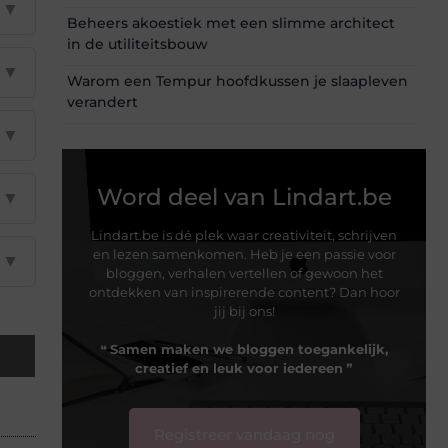
▼
Beheers akoestiek met een slimme architect
in de utiliteitsbouw
▼
Warom een Tempur hoofdkussen je slaapleven
verandert
▼
Word deel van Lindart.be
▼
Lindart.be is dé plek waar creativiteit, schrijven
en lezen samenkomen. Heb je een passie voor
▼
bloggen, verhalen vertellen of gewoon het
ontdekken van inspirerende content? Dan hoor
jij bij ons!
❝
Samen maken we bloggen toegankelijk,
creatief en leuk voor iedereen
❞
Registreer vandaag nog