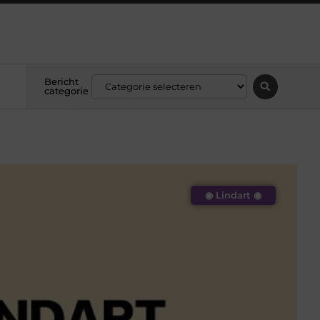
Bericht
categorie
◉ Lindart ◉