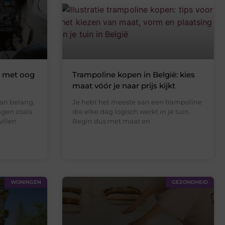
a met oog
Trampoline kopen in België: kies
maat vóór je naar prijs kijkt
an belang,
Je hebt het meeste aan een trampoline
ngen zoals
die elke dag logisch werkt in je tuin.
willen
Begin dus met maat en
WONINGEN
GEZONDHEID