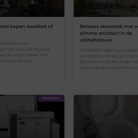
stel kopen: kwaliteit of
Beheers akoestiek met 
slimme architect in de
utiliteitsbouw
toestel kan een
r zijn voor wie thuis wil
In bedrijfsomgevingen speel
aar de keuze tussen een
een grotere rol dan je missc
vol model en een
Geluidsoverlast kan leiden to
verminderde concentratie, str
FINANCIEEL