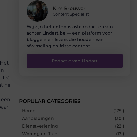
Kim Brouwer
Content Specialist
Wij zijn het enthousiaste redactieteam
achter
Lindart.be
— een platform voor
bloggers en lezers die houden van
afwisseling en frisse content.
Redactie van Lindart
 Het
an
. De
 hij
n een
POPULAR CATEGORIES
paar
Home
(175 )
Aanbiedingen
(30 )
Dienstverlening
(22 )
Woning en Tuin
(12 )