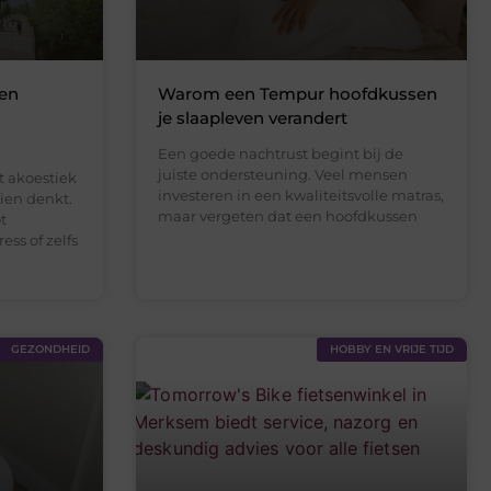
een
Warom een Tempur hoofdkussen
je slaapleven verandert
Een goede nachtrust begint bij de
juiste ondersteuning. Veel mensen
t akoestiek
investeren in een kwaliteitsvolle matras,
hien denkt.
maar vergeten dat een hoofdkussen
t
ess of zelfs
GEZONDHEID
HOBBY EN VRIJE TIJD