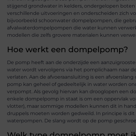
stijgend grondwater in kelders, ondergelopen bote
verschillende uitvoeringen en onderscheiden zich v
bijvoorbeeld schoonwater dompelpompen, die gebru
afvalwaterdompelpompen die water kunnen verwerken
modellen die zelfs grovere materialen kunnen verwerk
Hoe werkt een dompelpomp?
De pomp heeft aan de onderzijde een aanzuigrooste
water wordt vervolgens via het pomplichaam naar de
verlaten. Aan de afvoeraansluiting is een afvoerslan
pomp kan geheel of gedeeltelijk in water worden ond
verpompt. Als gevolg hiervan kan drooglopen een 
enkele dompelpomp in staat is om een ​​oppervlak v
vlotter), maar sommige modellen kunnen dit in hand
druppels moeten worden gedweild. In principe is di
waterpompen. De slang wordt op de pomp geschroe
Welk type dompelpomp moet i