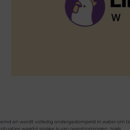
emd en wordt volledig ondergedompeld in water om t
tuaties waarbij sprake is van overstromingen, zoals