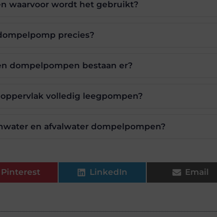
n waarvoor wordt het gebruikt?
dompelpomp precies?
pen dompelpompen bestaan er?
oppervlak volledig leegpompen?
oonwater en afvalwater dompelpompen?
Pinterest
LinkedIn
Email