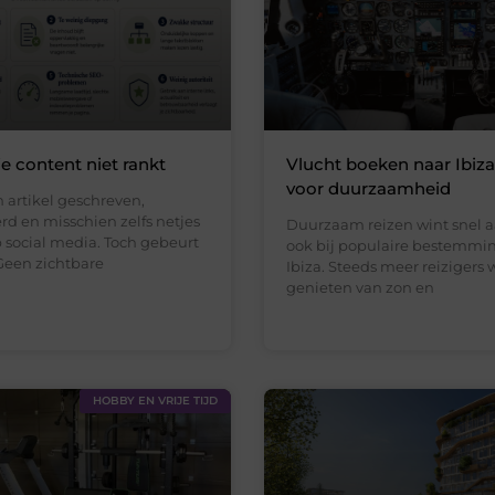
 content niet rankt
Vlucht boeken naar Ibiz
voor duurzaamheid
 artikel geschreven,
rd en misschien zelfs netjes
Duurzaam reizen wint snel a
 social media. Toch gebeurt
ook bij populaire bestemmi
Geen zichtbare
Ibiza. Steeds meer reizigers 
genieten van zon en
HOBBY EN VRIJE TIJD