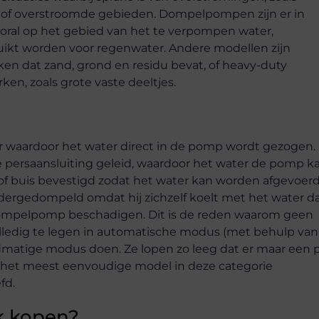
n of overstroomde gebieden. Dompelpompen zijn er in
ooral op het gebied van het te verpompen water,
ikt worden voor regenwater. Andere modellen zijn
 dat zand, grond en residu bevat, of heavy-duty
en, zoals grote vaste deeltjes.
r waardoor het water direct in de pomp wordt gezogen.
 persaansluiting geleid, waardoor het water de pomp k
g of buis bevestigd zodat het water kan worden afgevoerd
ergedompeld omdat hij zichzelf koelt met het water dat
dompelpomp beschadigen. Dit is de reden waarom geen
olledig te legen in automatische modus (met behulp va
matige modus doen. Ze lopen zo leeg dat er maar een 
t het meest eenvoudige model in deze categorie
fd.
k kopen?