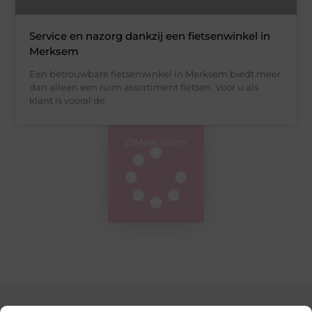
Service en nazorg dankzij een fietsenwinkel in
Merksem
Een betrouwbare fietsenwinkel in Merksem biedt meer
dan alleen een ruim assortiment fietsen. Voor u als
klant is vooral de
Meer laden