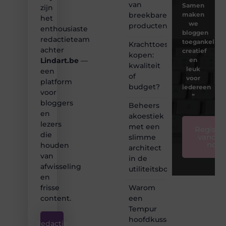
van
Samen
zijn
breekbare
maken
het
we
producten
enthousiaste
bloggen
redactieteam
toegankelijk,
Krachttoestel
achter
creatief
kopen:
en
Lindart.be
—
kwaliteit
leuk
een
of
voor
platform
budget?
iedereen
voor
❞
bloggers
Beheers
en
akoestiek
lezers
met een
Registre
die
vandaa
slimme
nog
houden
architect
van
in de
afwisseling
utiliteitsbouw
en
Warom
frisse
een
content.
Tempur
hoofdkussen
Redactie