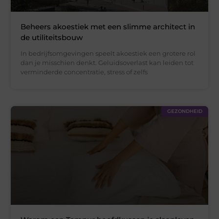
Beheers akoestiek met een slimme architect in
de utiliteitsbouw
In bedrijfsomgevingen speelt akoestiek een grotere rol
dan je misschien denkt. Geluidsoverlast kan leiden tot
verminderde concentratie, stress of zelfs
GEZONDHEID