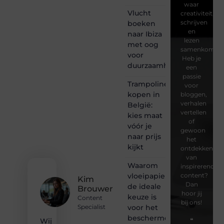
waar
Vlucht
creativiteit,
schrijven
boeken
en
naar Ibiza
lezen
met oog
samenkomen.
voor
Heb je
duurzaamheid
een
passie
Trampoline
voor
kopen in
bloggen,
verhalen
België:
vertellen
kies maat
of
vóór je
gewoon
naar prijs
het
kijkt
ontdekken
van
Waarom
inspirerende
vloeipapier
content?
Kim
Dan
de ideale
Brouwer
hoor jij
keuze is
Content
bij ons!
voor het
Specialist
beschermen
❝
Wij