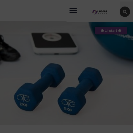
◉ Lindart ◉