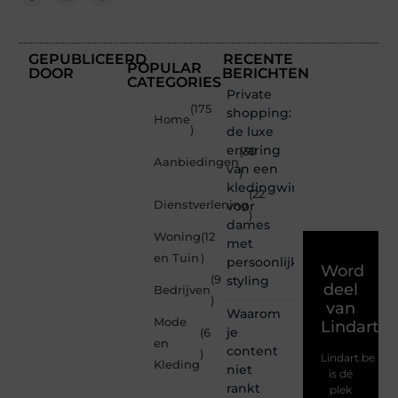
GEPUBLICEERD
RECENTE
POPULAR
DOOR
BERICHTEN
CATEGORIES
Private
(175
shopping:
Home
)
de luxe
ervaring
(30
Aanbiedingen
van een
)
kledingwinkel
(22
Dienstverlening
voor
)
dames
Woning
(12
met
en Tuin
)
persoonlijke
Word
(9
styling
deel
Bedrijven
)
van
Waarom
Mode
Lindart.b
je
(6
en
content
)
Lindart.be
Kleding
niet
is dé
rankt
plek