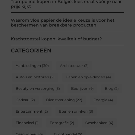
Trampoline kopen in België: kies maat vóór je naar
prijs kijkt
Waarom vloeipapier de ideale keuze is voor het
beschermen van breekbare producten
Krachttoestel kopen: kwaliteit of budget?
CATEGORIEËN
Aanbiedingen
(30)
Architectuur
(2)
Auto's en Motoren
(2)
Banen en opleidingen
(4)
Beauty en verzorging
(3)
Bedrijven
(9)
Blog
(2)
Cadeau
(2)
Dienstverlening
(22)
Energie
(4)
Entertainment
(2)
Eten en drinken
(3)
Financieel
(1)
Fotografie
(2)
Geschenken
(4)
Gezondheid
(6)
Groothandel
(5)