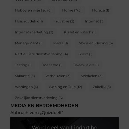
Hobby en vrije tijd
(6)
Home
(175)
Horeca
(1)
Huishoudelijk
(1)
Industrie
(2)
Internet
(1)
Internet marketing
(2)
Kunst en Kitsch
(1)
Management
(1)
Media
(1)
Mode en Kleding
(6)
Particuliere dienstverlening
(4)
Sport
(1)
Testing
(1)
Toerisme
(1)
Tweewielers
(1)
Vakantie
(3)
Verbouwen
(3)
Winkelen
(3)
Woningen
(6)
Woning en Tuin
(12)
Zakelijk
(3)
Zakelijke dienstverlening
(6)
MEDIA EN BEROEMDHEDEN
Abbruch vom „Quizduell“
Word deel van Lindart.be