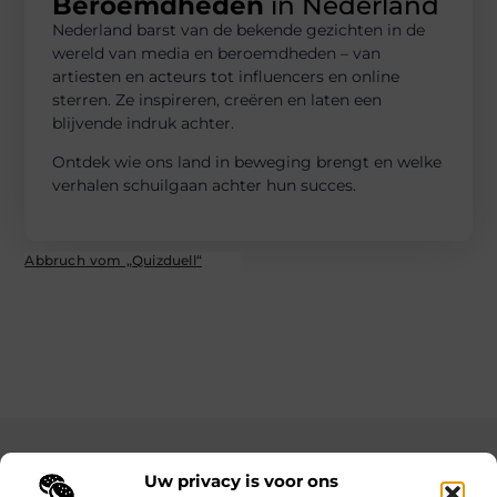
Beroemdheden
in Nederland
Nederland barst van de bekende gezichten in de
wereld van media en beroemdheden – van
artiesten en acteurs tot influencers en online
sterren. Ze inspireren, creëren en laten een
blijvende indruk achter.
Ontdek wie ons land in beweging brengt en welke
verhalen schuilgaan achter hun succes.
Abbruch vom „Quizduell“
Main Links
Uw privacy is voor ons