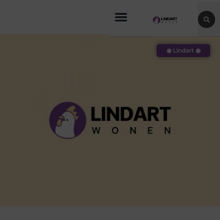
◉ Lindart ◉