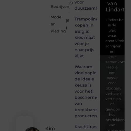
voor
van
(9
Bedrijven
duurzaamheid
Lindart.b
)
Mode
Trampoline
Lindart.be
(6
en
kopen in
is dé
)
plek
België:
Kleding
waar
kies maat
creativiteit,
vóór je
schrijven
naar prijs
en
kijkt
lezen
samenkomen.
Waarom
Heb je
vloeipapier
een
passie
de ideale
voor
keuze is
bloggen,
voor het
verhalen
beschermen
vertellen
van
of
breekbare
gewoon
het
producten
ontdekken
van
Krachttoestel
Kim
inspirerende