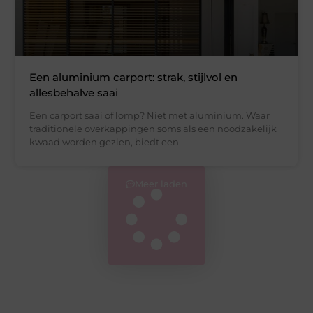
Een aluminium carport: strak, stijlvol en
allesbehalve saai
Een carport saai of lomp? Niet met aluminium. Waar
traditionele overkappingen soms als een noodzakelijk
kwaad worden gezien, biedt een
Meer laden