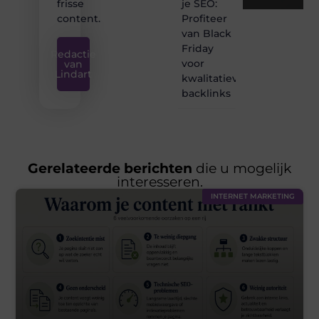
je SEO:
frisse
Profiteer
content.
van Black
Friday
Redactie
voor
van
Lindart
kwalitatieve
backlinks
Gerelateerde berichten
die u mogelijk
interesseren.
INTERNET MARKETING