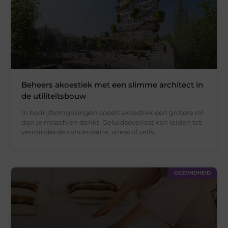
Beheers akoestiek met een slimme architect in
de utiliteitsbouw
In bedrijfsomgevingen speelt akoestiek een grotere rol
dan je misschien denkt. Geluidsoverlast kan leiden tot
verminderde concentratie, stress of zelfs
GEZONDHEID