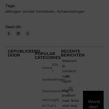
Tags:
afdrogen zonder handdoek
,
lichaamsdroger
Deel dit:
GEPUBLICEERD
RECENTE
POPULAR
DOOR
BERICHTEN
CATEGORIES
Waarom
(175
je
Home
)
content
niet
(30
Aanbiedingen
rankt
)
(22
Vlucht
Dienstverlening
)
boeken
Woning
(12
naar Ibiza
Word
met oog
en Tuin
)
deel