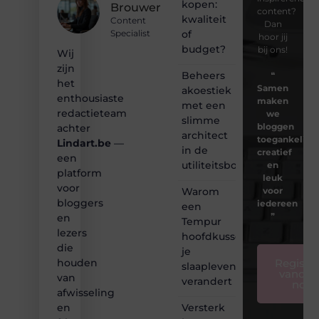
kopen:
Brouwer
content?
kwaliteit
Content
Dan
of
Specialist
hoor jij
budget?
bij ons!
Wij
zijn
Beheers
❝
het
Samen
akoestiek
enthousiaste
maken
met een
redactieteam
we
slimme
bloggen
achter
architect
toegankelijk,
Lindart.be
—
in de
creatief
een
utiliteitsbouw
en
platform
leuk
voor
Warom
voor
bloggers
iedereen
een
❞
en
Tempur
lezers
hoofdkussen
die
je
Registre
houden
slaapleven
vandaa
van
verandert
nog
afwisseling
Versterk
en