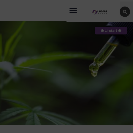
◉ Lindart ◉