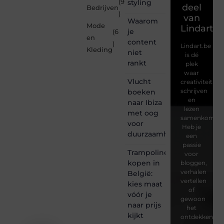
(9
styling
deel
Bedrijven
)
van
Waarom
Mode
Lindart.b
je
(6
en
content
)
Lindart.be
Kleding
niet
is dé
rankt
plek
waar
Vlucht
creativiteit,
schrijven
boeken
en
naar Ibiza
lezen
met oog
samenkomen.
voor
Heb je
duurzaamheid
een
passie
Trampoline
voor
kopen in
bloggen,
verhalen
België:
vertellen
kies maat
of
vóór je
gewoon
naar prijs
het
kijkt
ontdekken