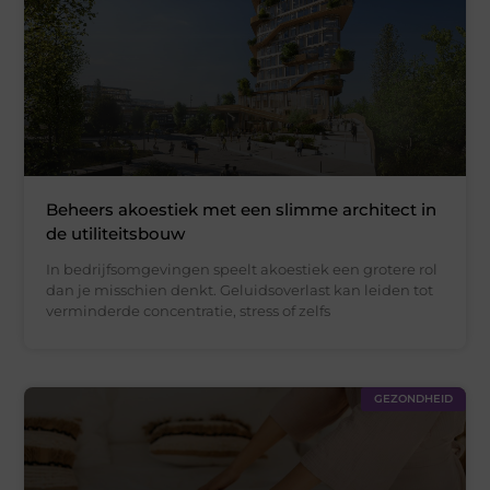
Beheers akoestiek met een slimme architect in
de utiliteitsbouw
In bedrijfsomgevingen speelt akoestiek een grotere rol
dan je misschien denkt. Geluidsoverlast kan leiden tot
verminderde concentratie, stress of zelfs
GEZONDHEID