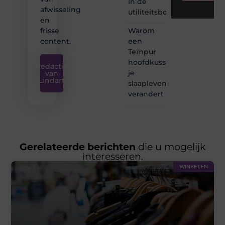
in de
afwisseling
utiliteitsbouw
en
Warom
frisse
een
content.
Tempur
hoofdkussen
Redactie
je
van
Lindart
slaapleven
verandert
Gerelateerde berichten
die u mogelijk
interesseren.
WINKELEN