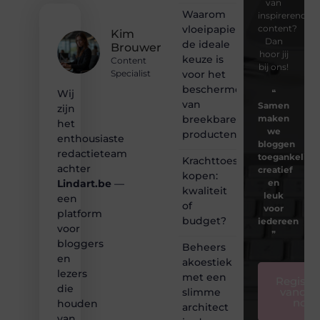
van
Waarom
inspirerende
vloeipapier
content?
Kim
Dan
de ideale
Brouwer
hoor jij
keuze is
Content
bij ons!
voor het
Specialist
beschermen
❝
Wij
van
Samen
zijn
breekbare
maken
het
we
producten
enthousiaste
bloggen
redactieteam
toegankelijk,
Krachttoestel
achter
creatief
kopen:
en
Lindart.be
—
kwaliteit
leuk
een
of
voor
platform
budget?
iedereen
voor
❞
bloggers
Beheers
en
akoestiek
lezers
met een
Registre
die
vandaa
slimme
nog
houden
architect
van