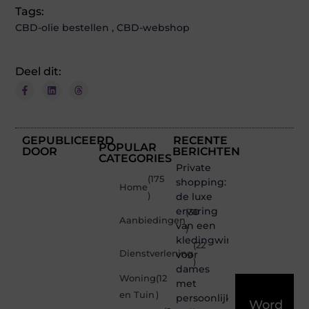
Tags:
CBD-olie bestellen
,
CBD-webshop
Deel dit:
GEPUBLICEERD
RECENTE
POPULAR
DOOR
BERICHTEN
CATEGORIES
Private
(175
shopping:
Home
)
de luxe
ervaring
(30
Aanbiedingen
van een
)
kledingwinkel
(22
Dienstverlening
voor
)
dames
Woning
(12
met
en Tuin
)
persoonlijke
Word