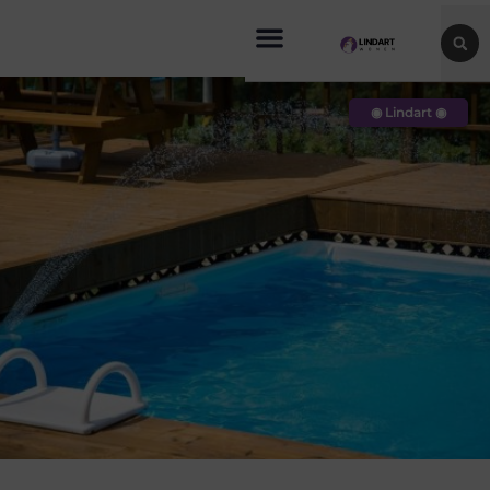
◉ Lindart ◉