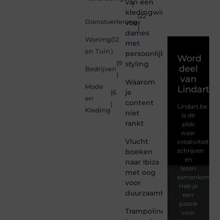
van een
)
kledingwinkel
(22
Dienstverlening
voor
)
dames
Woning
(12
met
en Tuin
)
persoonlijke
Word
(9
styling
deel
Bedrijven
)
van
Waarom
Mode
Lindart.b
je
(6
en
content
)
Lindart.be
Kleding
niet
is dé
rankt
plek
waar
Vlucht
creativiteit,
schrijven
boeken
en
naar Ibiza
lezen
met oog
samenkomen.
voor
Heb je
duurzaamheid
een
passie
Trampoline
voor