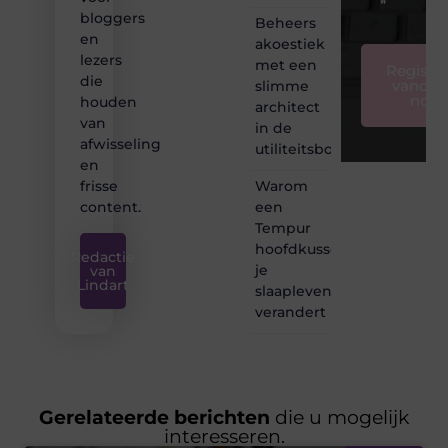
❞
bloggers
Beheers
en
akoestiek
lezers
met een
Registre
die
vandaa
slimme
nog
houden
architect
van
in de
afwisseling
utiliteitsbouw
en
Warom
frisse
een
content.
Tempur
hoofdkussen
Redactie
je
van
Lindart
slaapleven
verandert
Gerelateerde berichten
die u mogelijk
interesseren.