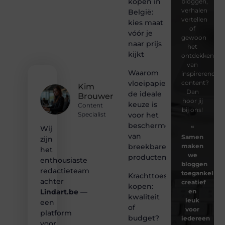
kopen in
bloggen,
verhalen
België:
vertellen
kies maat
of
vóór je
gewoon
naar prijs
het
kijkt
ontdekken
van
Waarom
inspirerende
vloeipapier
content?
Kim
Dan
de ideale
Brouwer
hoor jij
keuze is
Content
bij ons!
voor het
Specialist
beschermen
❝
Wij
van
Samen
zijn
breekbare
maken
het
we
producten
enthousiaste
bloggen
redactieteam
toegankelijk,
Krachttoestel
achter
creatief
kopen:
en
Lindart.be
—
kwaliteit
leuk
een
of
voor
platform
budget?
iedereen
voor