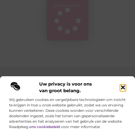
Meer laden
Main Links
Uw privacy is voor ons
van groot belang.
Goedkope linkbuilding: hoe je met een slim budget sterke resultaten behaalt
Geld verdienen met je website: zo maak je van je online aanwezigheid een inkomstenbron
Wij gebruiken cookies en vergelijkbare technologieën om inzicht
te krijgen in hoe u onze website gebruikt, zodat we uw ervaring
Elke dag iets nieuws op lindart.be
kunnen verbeteren. Deze cookies worden voor verschillende
Laat je verrassen door creatieve blogs vol inspiratie,
doeleinden ingezet, zoals het tonen van gepersonaliseerde
inzichten en tips.
advertenties en het analyseren van het gebruik van de website.
Raadpleeg
ons cookiebeleid
voor meer informatie.
Website index
Cookiebeleid (EU)