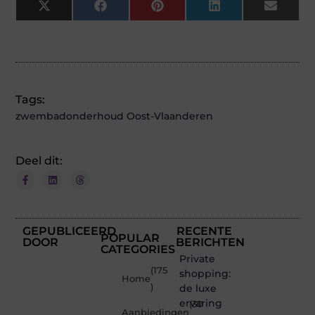
X
Facebook
Pinterest
LinkedIn
Email
(Twitter)
Tags:
zwembadonderhoud Oost-Vlaanderen
Deel dit:
GEPUBLICEERD
RECENTE
POPULAR
DOOR
BERICHTEN
CATEGORIES
Private
(175
shopping:
Home
)
de luxe
ervaring
(30
Aanbiedingen