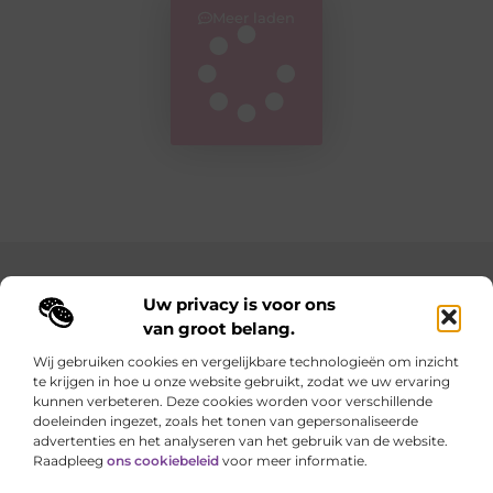
Meer laden
Main Links
Uw privacy is voor ons
van groot belang.
Goedkope linkbuilding: hoe je met een slim budget sterke resultaten behaalt
Geld verdienen met je website: zo maak je van je online aanwezigheid een inkomstenbron
Wij gebruiken cookies en vergelijkbare technologieën om inzicht
te krijgen in hoe u onze website gebruikt, zodat we uw ervaring
Elke dag iets nieuws op lindart.be
kunnen verbeteren. Deze cookies worden voor verschillende
Laat je verrassen door creatieve blogs vol inspiratie,
doeleinden ingezet, zoals het tonen van gepersonaliseerde
inzichten en tips.
advertenties en het analyseren van het gebruik van de website.
Raadpleeg
ons cookiebeleid
voor meer informatie.
Website index
Cookiebeleid (EU)