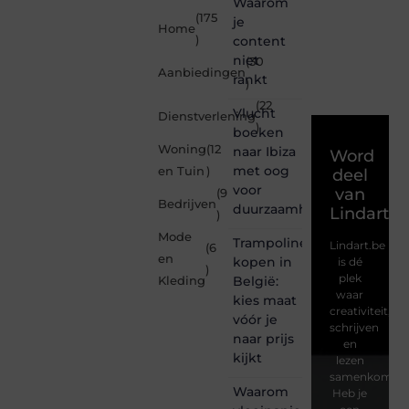
Waarom
(175
je
Home
)
content
niet
(30
Aanbiedingen
rankt
)
(22
Vlucht
Dienstverlening
)
boeken
Woning
(12
naar Ibiza
Word
met oog
en Tuin
)
deel
voor
van
(9
Bedrijven
duurzaamheid
Lindart.b
)
Mode
Trampoline
Lindart.be
(6
en
kopen in
is dé
)
plek
België:
Kleding
waar
kies maat
creativiteit,
vóór je
schrijven
naar prijs
en
kijkt
lezen
samenkomen.
Waarom
Heb je