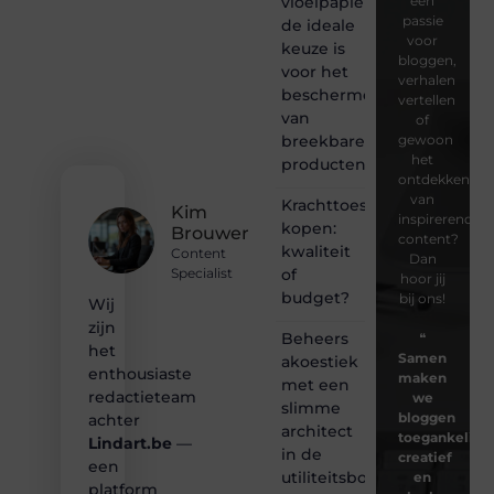
vloeipapier
een
passie
de ideale
voor
keuze is
bloggen,
voor het
verhalen
beschermen
vertellen
van
of
breekbare
gewoon
het
producten
ontdekken
van
Krachttoestel
Kim
inspirerende
kopen:
Brouwer
content?
kwaliteit
Content
Dan
of
Specialist
hoor jij
budget?
bij ons!
Wij
zijn
Beheers
❝
het
Samen
akoestiek
enthousiaste
maken
met een
redactieteam
we
slimme
bloggen
achter
architect
toegankelijk,
Lindart.be
—
in de
creatief
een
utiliteitsbouw
en
platform