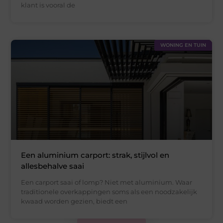
klant is vooral de
WONING EN TUIN
Een aluminium carport: strak, stijlvol en
allesbehalve saai
Een carport saai of lomp? Niet met aluminium. Waar
traditionele overkappingen soms als een noodzakelijk
kwaad worden gezien, biedt een