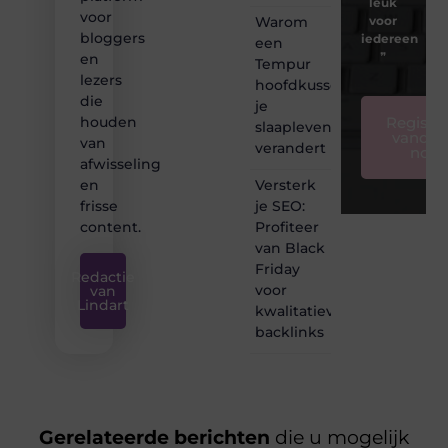
leuk
voor
Warom
voor
bloggers
iedereen
een
❞
en
Tempur
lezers
hoofdkussen
die
je
Registre
houden
slaapleven
vandaa
van
verandert
nog
afwisseling
Versterk
en
je SEO:
frisse
Profiteer
content.
van Black
Friday
Redactie
voor
van
Lindart
kwalitatieve
backlinks
Gerelateerde berichten
die u mogelijk