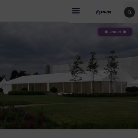
◉ Lindart ◉