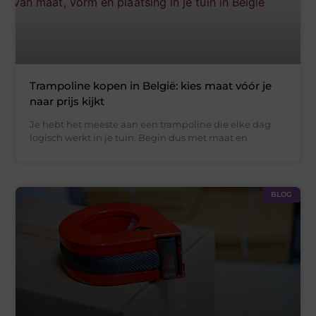
Trampoline kopen in België: kies maat vóór je
naar prijs kijkt
Je hebt het meeste aan een trampoline die elke dag
logisch werkt in je tuin. Begin dus met maat en
BLOG