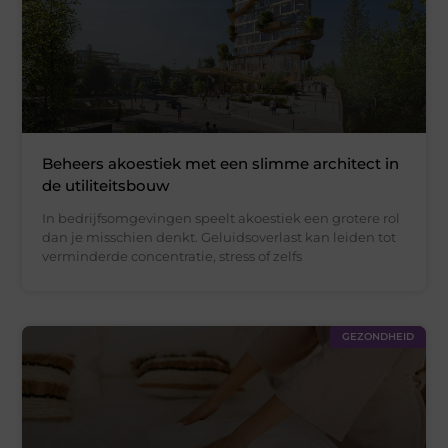
Beheers akoestiek met een slimme architect in
de utiliteitsbouw
In bedrijfsomgevingen speelt akoestiek een grotere rol
dan je misschien denkt. Geluidsoverlast kan leiden tot
verminderde concentratie, stress of zelfs
GEZONDHEID