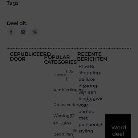
Tags:
Deel dit:
GEPUBLICEERD
RECENTE
POPULAR
DOOR
BERICHTEN
CATEGORIES
Private
(175
shopping:
Home
)
de luxe
ervaring
(30
Aanbiedingen
van een
)
kledingwinkel
(22
Dienstverlening
voor
)
dames
Woning
(12
met
en Tuin
)
persoonlijke
Word
(9
styling
deel
Bedrijven
)