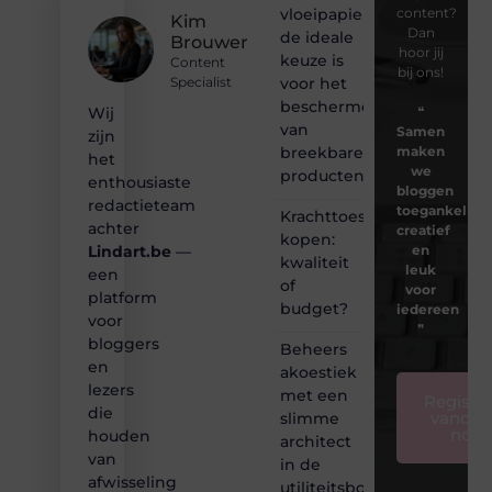
vloeipapier
content?
Kim
Dan
de ideale
Brouwer
hoor jij
keuze is
Content
bij ons!
voor het
Specialist
beschermen
❝
Wij
van
Samen
zijn
breekbare
maken
het
we
producten
enthousiaste
bloggen
redactieteam
toegankelijk,
Krachttoestel
achter
creatief
kopen:
en
Lindart.be
—
kwaliteit
leuk
een
of
voor
platform
budget?
iedereen
voor
❞
bloggers
Beheers
en
akoestiek
lezers
met een
Registre
die
vandaa
slimme
nog
houden
architect
van
in de
afwisseling
utiliteitsbouw