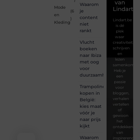
van
Waarom
Mode
Lindart.b
je
(6
en
content
)
Lindart.be
Kleding
niet
is dé
rankt
plek
waar
Vlucht
creativiteit,
schrijven
boeken
en
naar Ibiza
lezen
met oog
samenkomen.
voor
Heb je
duurzaamheid
een
passie
Trampoline
voor
kopen in
bloggen,
verhalen
België:
vertellen
kies maat
of
vóór je
gewoon
naar prijs
het
kijkt
ontdekken
van
Waarom
inspirerende