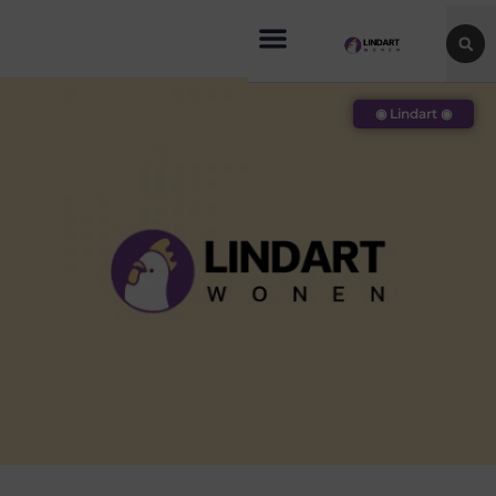
◉ Lindart ◉