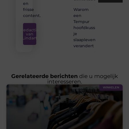
en
Warom
frisse
een
content.
Tempur
hoofdkussen
Redactie
je
van
Lindart
slaapleven
verandert
Gerelateerde berichten
die u mogelijk
interesseren.
WINKELEN