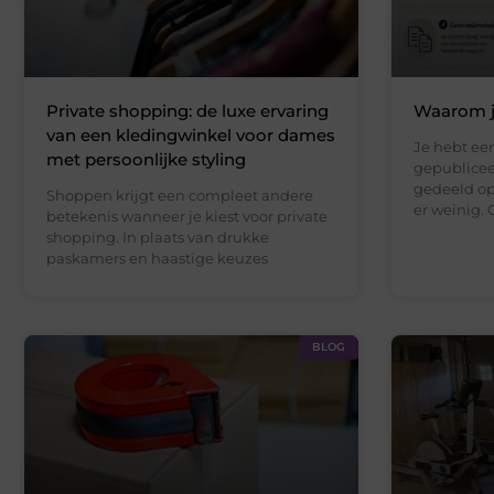
Private shopping: de luxe ervaring
Waarom je
van een kledingwinkel voor dames
Je hebt een
met persoonlijke styling
gepublicee
gedeeld op
Shoppen krijgt een compleet andere
er weinig. 
betekenis wanneer je kiest voor private
shopping. In plaats van drukke
paskamers en haastige keuzes
BLOG