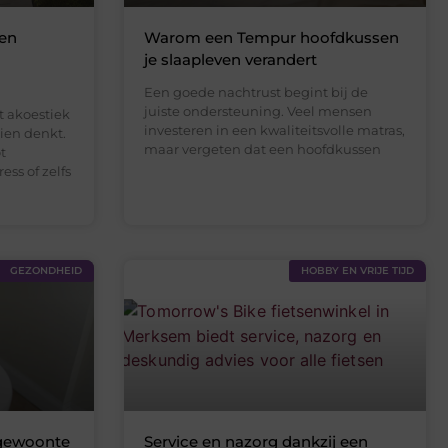
een
Warom een Tempur hoofdkussen
je slaapleven verandert
Een goede nachtrust begint bij de
juiste ondersteuning. Veel mensen
t akoestiek
investeren in een kwaliteitsvolle matras,
hien denkt.
maar vergeten dat een hoofdkussen
t
ess of zelfs
GEZONDHEID
HOBBY EN VRIJE TIJD
 gewoonte
Service en nazorg dankzij een