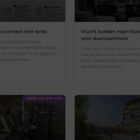
 content niet rankt
Vlucht boeken naar Ibiz
voor duurzaamheid
 artikel geschreven,
rd en misschien zelfs netjes
Duurzaam reizen wint snel a
 social media. Toch gebeurt
ook bij populaire bestemmi
Geen zichtbare
Ibiza. Steeds meer reizigers 
genieten van zon en
HOBBY EN VRIJE TIJD