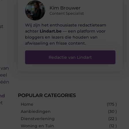
Kim Brouwer
Content Specialist
Wij zijn het enthousiaste redactieteam
st
achter
Lindart.be
— een platform voor
bloggers en lezers die houden van
afwisseling en frisse content.
Redactie van Lindart
 van
eel
 één
POPULAR CATEGORIES
nd
et
Home
(175 )
Aanbiedingen
(30 )
Dienstverlening
(22 )
Woning en Tuin
(12 )