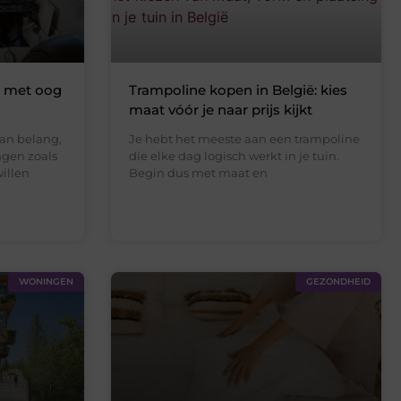
a met oog
Trampoline kopen in België: kies
maat vóór je naar prijs kijkt
an belang,
Je hebt het meeste aan een trampoline
ngen zoals
die elke dag logisch werkt in je tuin.
willen
Begin dus met maat en
WONINGEN
GEZONDHEID