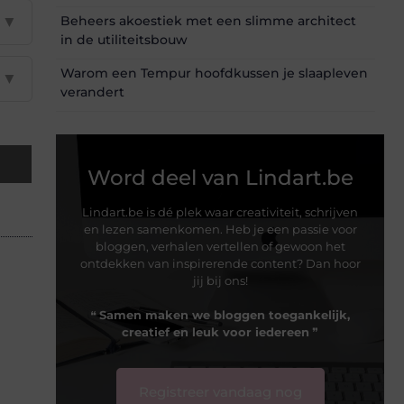
▼
Beheers akoestiek met een slimme architect
in de utiliteitsbouw
Warom een Tempur hoofdkussen je slaapleven
▼
verandert
Word deel van Lindart.be
Lindart.be is dé plek waar creativiteit, schrijven
en lezen samenkomen. Heb je een passie voor
bloggen, verhalen vertellen of gewoon het
ontdekken van inspirerende content? Dan hoor
jij bij ons!
❝
Samen maken we bloggen toegankelijk,
creatief en leuk voor iedereen
❞
Registreer vandaag nog