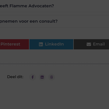
heeft Flamme Advocaten?
opnemen voor een consult?
Pinterest
LinkedIn
Email
Deel dit: