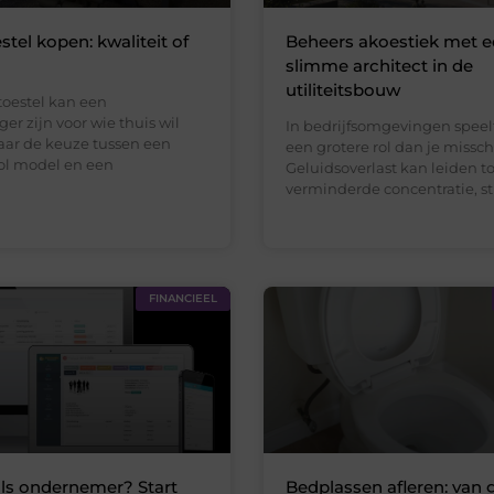
stel kopen: kwaliteit of
Beheers akoestiek met 
slimme architect in de
utiliteitsbouw
toestel kan een
r zijn voor wie thuis wil
In bedrijfsomgevingen speel
aar de keuze tussen een
een grotere rol dan je missc
vol model en een
Geluidsoverlast kan leiden to
verminderde concentratie, str
FINANCIEEL
als ondernemer? Start
Bedplassen afleren: van