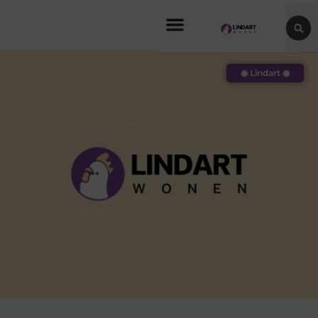
◉ Lindart ◉