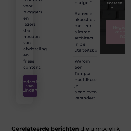
budget?
iedereen
voor
❞
bloggers
Beheers
en
akoestiek
lezers
met een
Registre
die
vandaa
slimme
nog
houden
architect
van
in de
afwisseling
utiliteitsbouw
en
Warom
frisse
een
content.
Tempur
hoofdkussen
Redactie
je
van
Lindart
slaapleven
verandert
Gerelateerde berichten
die u mogelijk