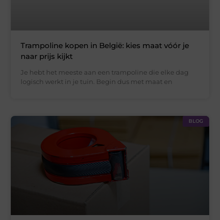
Trampoline kopen in België: kies maat vóór je
naar prijs kijkt
Je hebt het meeste aan een trampoline die elke dag
logisch werkt in je tuin. Begin dus met maat en
BLOG