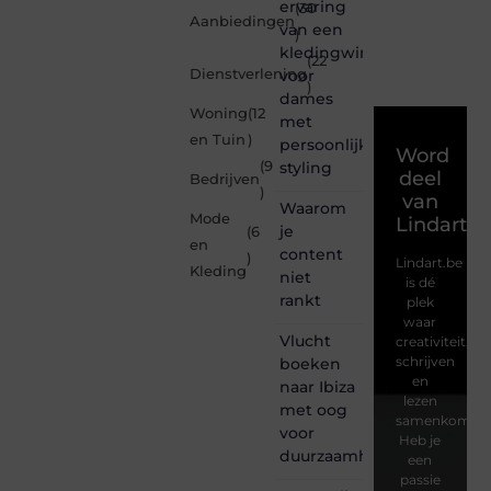
ervaring
(30
Aanbiedingen
van een
)
kledingwinkel
(22
Dienstverlening
voor
)
dames
Woning
(12
met
en Tuin
)
persoonlijke
Word
(9
styling
deel
Bedrijven
)
van
Waarom
Mode
Lindart.b
je
(6
en
content
)
Lindart.be
Kleding
niet
is dé
rankt
plek
waar
Vlucht
creativiteit,
schrijven
boeken
en
naar Ibiza
lezen
met oog
samenkomen.
voor
Heb je
duurzaamheid
een
passie