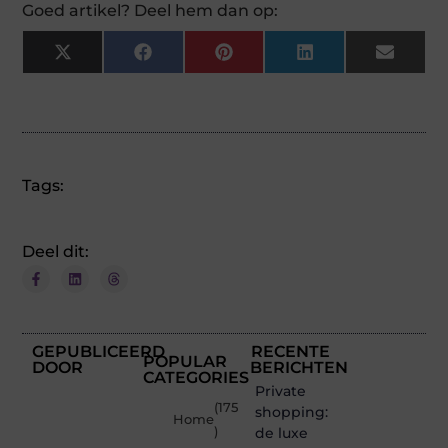
Goed artikel? Deel hem dan op:
X
Facebook
Pinterest
LinkedIn
Email
(Twitter)
Tags:
Deel dit:
GEPUBLICEERD
RECENTE
POPULAR
DOOR
BERICHTEN
CATEGORIES
Private
(175
shopping:
Home
)
de luxe