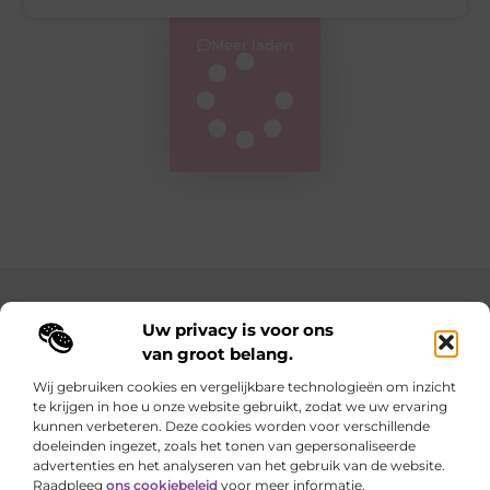
Meer laden
Main Links
Uw privacy is voor ons
van groot belang.
Goedkope linkbuilding: hoe je met een slim budget sterke resultaten behaalt
Geld verdienen met je website: zo maak je van je online aanwezigheid een inkomstenbron
Wij gebruiken cookies en vergelijkbare technologieën om inzicht
te krijgen in hoe u onze website gebruikt, zodat we uw ervaring
Elke dag iets nieuws op lindart.be
kunnen verbeteren. Deze cookies worden voor verschillende
Laat je verrassen door creatieve blogs vol inspiratie,
doeleinden ingezet, zoals het tonen van gepersonaliseerde
inzichten en tips.
advertenties en het analyseren van het gebruik van de website.
Raadpleeg
ons cookiebeleid
voor meer informatie.