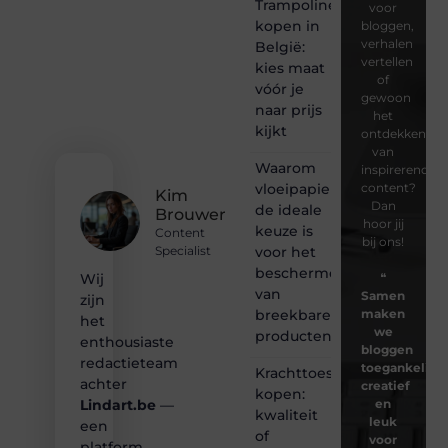
Trampoline
voor
kopen in
bloggen,
verhalen
België:
vertellen
kies maat
of
vóór je
gewoon
naar prijs
het
kijkt
ontdekken
van
Waarom
inspirerende
vloeipapier
content?
Kim
Dan
de ideale
Brouwer
hoor jij
keuze is
Content
bij ons!
voor het
Specialist
beschermen
❝
Wij
van
Samen
zijn
breekbare
maken
het
we
producten
enthousiaste
bloggen
redactieteam
toegankelijk,
Krachttoestel
achter
creatief
kopen:
en
Lindart.be
—
kwaliteit
leuk
een
of
voor
platform