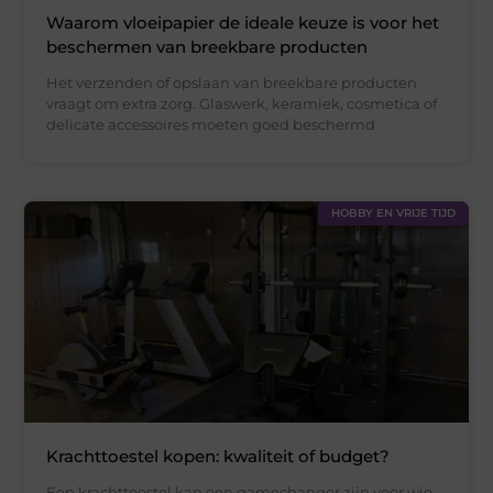
Waarom vloeipapier de ideale keuze is voor het
beschermen van breekbare producten
Het verzenden of opslaan van breekbare producten
vraagt om extra zorg. Glaswerk, keramiek, cosmetica of
delicate accessoires moeten goed beschermd
HOBBY EN VRIJE TIJD
Krachttoestel kopen: kwaliteit of budget?
Een krachttoestel kan een gamechanger zijn voor wie