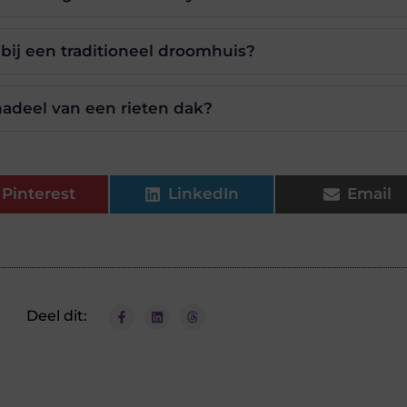
bij een traditioneel droomhuis?
nadeel van een rieten dak?
Pinterest
LinkedIn
Email
Deel dit: