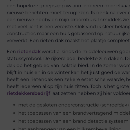
een hopeloze groepsapp waarin iedereen door elkaar
nieuwe berichten moet teruglezen. Ik denk na over d
een nieuwe hobby en mijn droomhuis. Inmiddels zie ik
met veel licht is een vereiste. Ook vind ik sfeer bela
constructies maar een huis gebaseerd op natuurlijke
verwerkt. Een rieten dak maakt het plaatje compleet
Een
rietendak
wordt al sinds de middeleeuwen gebrui
statussymbool. De rijkere adel bedekte zijn daken. Di
dak op het gebied van isolatie bied. In de zomer w
blijft in huis en in de winter kan het juist goed de
heeft een rietendak een zekere estetische waarde, he
heeft iedereen al op zijn huis zitten. Toch is het gro
rietdekkersbedrijf
laat zetten hebben zij hier voldo
met de gesloten onderconstructie (schroefdak)
het toepassen van een brandvertragend middel
het toepassen van een brand detectie systeem
het aanbrengen van een bliksembeveiliging