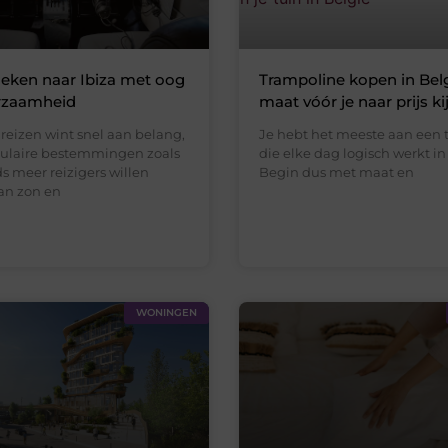
eken naar Ibiza met oog
Trampoline kopen in Belg
rzaamheid
maat vóór je naar prijs ki
eizen wint snel aan belang,
Je hebt het meeste aan een 
pulaire bestemmingen zoals
die elke dag logisch werkt in 
ds meer reizigers willen
Begin dus met maat en
an zon en
WONINGEN