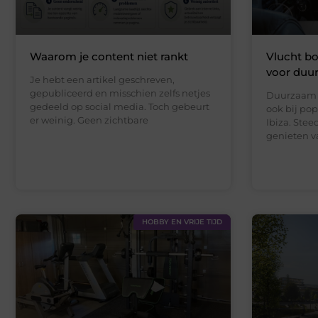
Waarom je content niet rankt
Vlucht bo
voor duu
Je hebt een artikel geschreven,
gepubliceerd en misschien zelfs netjes
Duurzaam r
gedeeld op social media. Toch gebeurt
ook bij po
er weinig. Geen zichtbare
Ibiza. Stee
genieten v
HOBBY EN VRIJE TIJD