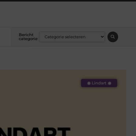
Bericht
categorie
◉ Lindart ◉