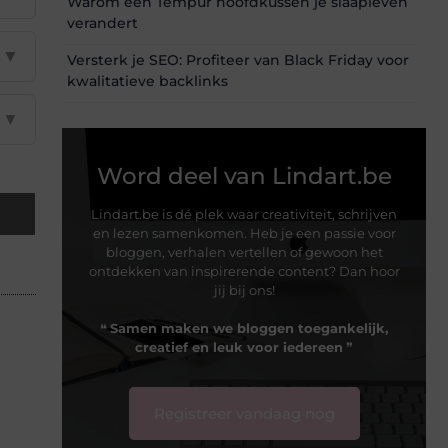
Warom een Tempur hoofdkussen je slaapleven
verandert
▼
Versterk je SEO: Profiteer van Black Friday voor
kwalitatieve backlinks
▼
Word deel van Lindart.be
Lindart.be is dé plek waar creativiteit, schrijven
en lezen samenkomen. Heb je een passie voor
bloggen, verhalen vertellen of gewoon het
ontdekken van inspirerende content? Dan hoor
jij bij ons!
❝
Samen maken we bloggen toegankelijk,
creatief en leuk voor iedereen
❞
Registreer vandaag nog