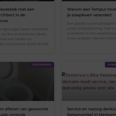
akoestiek met een
Warom een Tempur hoo
chitect in de
je slaapleven verandert
sbouw
Een goede nachtrust begint 
juiste ondersteuning. Veel 
somgevingen speelt akoestiek
investeren in een kwaliteitsv
 rol dan je misschien denkt.
maar vergeten dat een hoof
last kan leiden tot
 concentratie, stress of zelfs
GEZONDHEID
HOBBY
n afleren: van gewoonte
Service en nazorg dankzi
ste controle
fietsenwinkel in Merkse