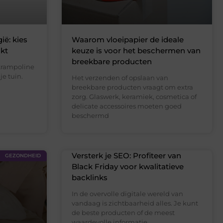
ië: kies
Waarom vloeipapier de ideale
jkt
keuze is voor het beschermen van
breekbare producten
trampoline
je tuin.
Het verzenden of opslaan van
breekbare producten vraagt om extra
zorg. Glaswerk, keramiek, cosmetica of
delicate accessoires moeten goed
beschermd
Versterk je SEO: Profiteer van
GEZONDHEID
Black Friday voor kwalitatieve
backlinks
In de overvolle digitale wereld van
vandaag is zichtbaarheid alles. Je kunt
de beste producten of de meest
waardevolle informatie