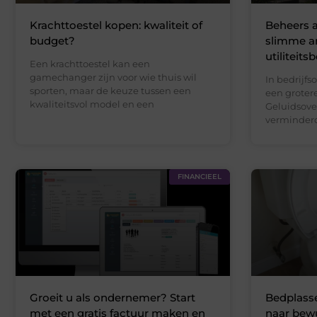
Krachttoestel kopen: kwaliteit of
Beheers 
budget?
slimme ar
utiliteit
Een krachttoestel kan een
gamechanger zijn voor wie thuis wil
In bedrijf
sporten, maar de keuze tussen een
een grotere
kwaliteitsvol model en een
Geluidsover
verminderde
FINANCIEEL
Groeit u als ondernemer? Start
Bedplasse
met een gratis factuur maken en
naar bewu