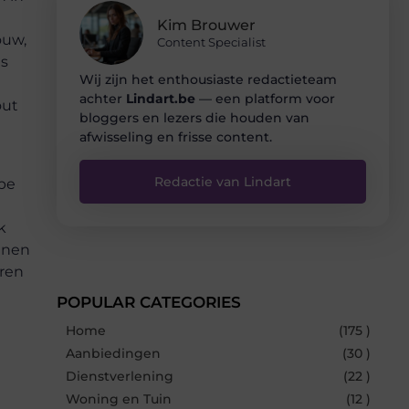
Kim Brouwer
ouw,
Content Specialist
is
Wij zijn het enthousiaste redactieteam
achter
Lindart.be
— een platform voor
out
bloggers en lezers die houden van
afwisseling en frisse content.
Redactie van Lindart
ype
k
annen
aren
POPULAR CATEGORIES
Home
(175 )
Aanbiedingen
(30 )
Dienstverlening
(22 )
Woning en Tuin
(12 )