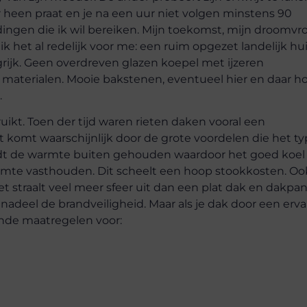
 heen praat en je na een uur niet volgen minstens 90
ingen die ik wil bereiken. Mijn toekomst, mijn droomvr
 het al redelijk voor me: een ruim opgezet landelijk hu
ngrijk. Geen overdreven glazen koepel met ijzeren
 materialen. Mooie bakstenen, eventueel hier en daar h
.
kt. Toen der tijd waren rieten daken vooral een
t komt waarschijnlijk door de grote voordelen die het t
ordt de warmte buiten gehouden waardoor het goed koel
 warmte vasthouden. Dit scheelt een hoop stookkosten. Oo
t straalt veel meer sfeer uit dan een plat dak en dakp
te nadeel de brandveiligheid. Maar als je dak door een erv
ende maatregelen voor: