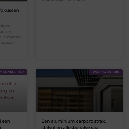
fdkussen
bij de
mensen
olle matras,
dkussen
 EN VRIJE TIJD
WONING EN TUIN
j een
Een aluminium carport: strak,
m
stijlvol en allesbehalve saai