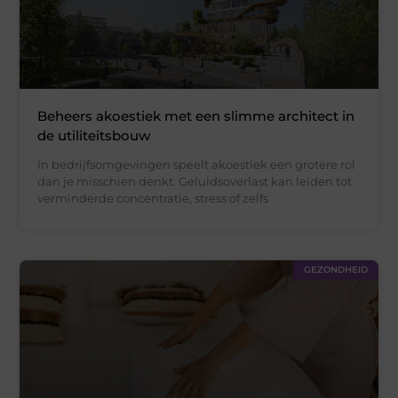
Beheers akoestiek met een slimme architect in
de utiliteitsbouw
In bedrijfsomgevingen speelt akoestiek een grotere rol
dan je misschien denkt. Geluidsoverlast kan leiden tot
verminderde concentratie, stress of zelfs
GEZONDHEID