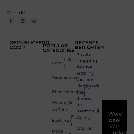
Deel dit:
GEPUBLICEERD
RECENTE
POPULAR
DOOR
BERICHTEN
CATEGORIES
Private
(175
shopping:
Home
)
de luxe
ervaring
(30
Aanbiedingen
van een
)
kledingwinkel
(22
Dienstverlening
voor
)
dames
Woning
(12
met
en Tuin
)
persoonlijke
Word
(9
styling
deel
Bedrijven
)
van
Waarom
Mode
Lindart.b