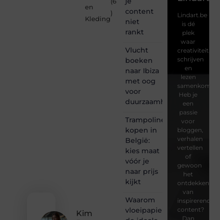
je
(6
en
content
)
Lindart.be
Kleding
niet
is dé
rankt
plek
waar
Vlucht
creativiteit,
schrijven
boeken
en
naar Ibiza
lezen
met oog
samenkomen.
voor
Heb je
duurzaamheid
een
passie
Trampoline
voor
kopen in
bloggen,
verhalen
België:
vertellen
kies maat
of
vóór je
gewoon
naar prijs
het
kijkt
ontdekken
van
Waarom
inspirerende
vloeipapier
content?
Kim
Dan