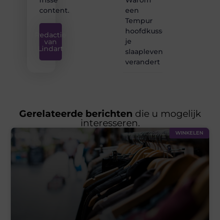
frisse
een
content.
Tempur
hoofdkussen
Redactie
je
van
Lindart
slaapleven
verandert
Gerelateerde berichten
die u mogelijk
interesseren.
WINKELEN