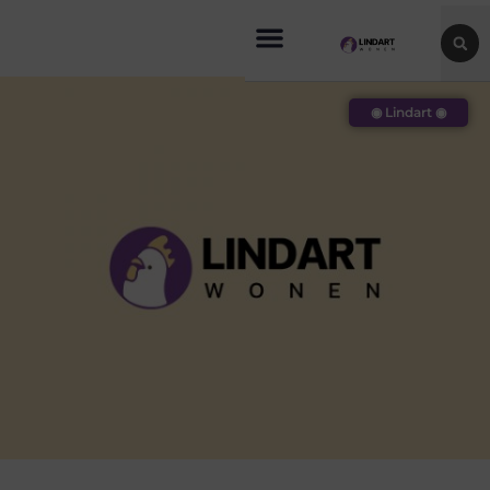
◉ Lindart ◉