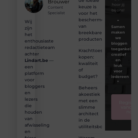
de ideale
Brouwer
hoor jij
keuze is
Content
bij ons!
voor het
Specialist
beschermen
❝
Wij
van
Samen
zijn
breekbare
maken
het
we
producten
enthousiaste
bloggen
redactieteam
toegankelijk,
Krachttoestel
achter
creatief
kopen:
en
Lindart.be
—
kwaliteit
leuk
een
of
voor
platform
budget?
iedereen
voor
❞
bloggers
Beheers
en
akoestiek
lezers
met een
Registre
die
vandaa
slimme
nog
houden
architect
van
in de
afwisseling
utiliteitsbouw
en
Warom