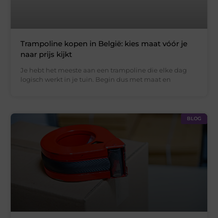
Trampoline kopen in België: kies maat vóór je
naar prijs kijkt
Je hebt het meeste aan een trampoline die elke dag
logisch werkt in je tuin. Begin dus met maat en
BLOG