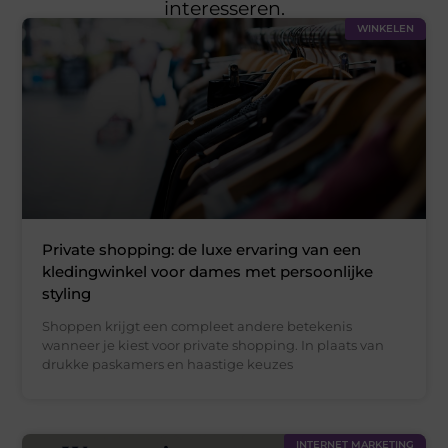
interesseren.
WINKELEN
Private shopping: de luxe ervaring van een
kledingwinkel voor dames met persoonlijke
styling
Shoppen krijgt een compleet andere betekenis
wanneer je kiest voor private shopping. In plaats van
drukke paskamers en haastige keuzes
INTERNET MARKETING