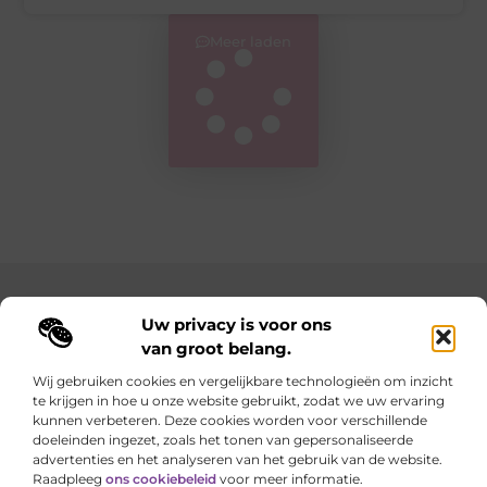
Meer laden
Main Links
Uw privacy is voor ons
van groot belang.
Goedkope linkbuilding: hoe je met een slim budget sterke resultaten behaalt
Geld verdienen met je website: zo maak je van je online aanwezigheid een inkomstenbron
Wij gebruiken cookies en vergelijkbare technologieën om inzicht
te krijgen in hoe u onze website gebruikt, zodat we uw ervaring
Elke dag iets nieuws op lindart.be
kunnen verbeteren. Deze cookies worden voor verschillende
Laat je verrassen door creatieve blogs vol inspiratie,
doeleinden ingezet, zoals het tonen van gepersonaliseerde
inzichten en tips.
advertenties en het analyseren van het gebruik van de website.
Raadpleeg
ons cookiebeleid
voor meer informatie.