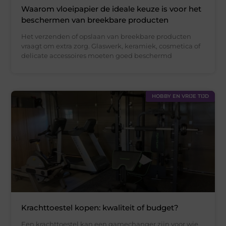
Waarom vloeipapier de ideale keuze is voor het
beschermen van breekbare producten
Het verzenden of opslaan van breekbare producten
vraagt om extra zorg. Glaswerk, keramiek, cosmetica of
delicate accessoires moeten goed beschermd
HOBBY EN VRIJE TIJD
Krachttoestel kopen: kwaliteit of budget?
Een krachttoestel kan een gamechanger zijn voor wie