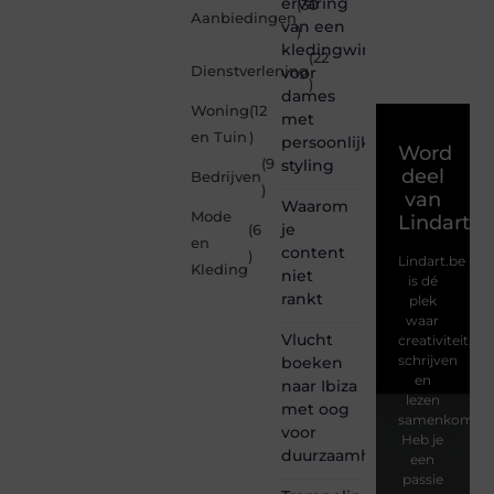
ervaring
(30
Aanbiedingen
van een
)
kledingwinkel
(22
Dienstverlening
voor
)
dames
Woning
(12
met
en Tuin
)
persoonlijke
Word
(9
styling
deel
Bedrijven
)
van
Waarom
Mode
Lindart.b
je
(6
en
content
)
Lindart.be
Kleding
niet
is dé
rankt
plek
waar
Vlucht
creativiteit,
schrijven
boeken
en
naar Ibiza
lezen
met oog
samenkomen.
voor
Heb je
duurzaamheid
een
passie