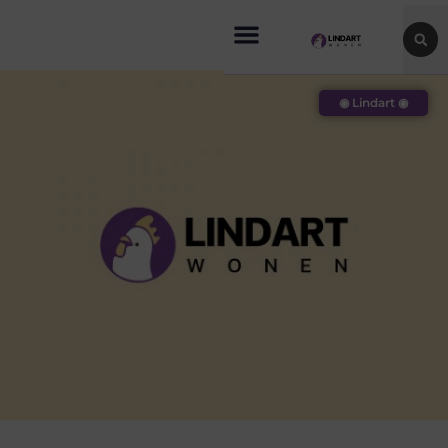
◉ Lindart ◉