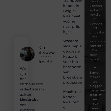
Trampoline
voor
kopen in
bloggen,
verhalen
België:
vertellen
kies maat
of
vóór je
gewoon
naar prijs
het
kijkt
ontdekken
van
Waarom
inspirerende
vloeipapier
content?
Kim
Dan
de ideale
Brouwer
hoor jij
keuze is
Content
bij ons!
voor het
Specialist
beschermen
❝
Wij
van
Samen
zijn
breekbare
maken
het
we
producten
enthousiaste
bloggen
redactieteam
toegankelijk,
Krachttoestel
achter
creatief
kopen:
en
Lindart.be
—
kwaliteit
leuk
een
of
voor
platform