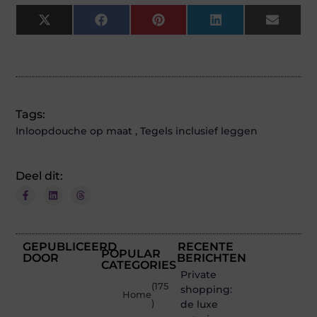
X
Facebook
Pinterest
LinkedIn
Email
(Twitter)
Tags:
Inloopdouche op maat
,
Tegels inclusief leggen
Deel dit:
GEPUBLICEERD
RECENTE
POPULAR
DOOR
BERICHTEN
CATEGORIES
Private
(175
shopping:
Home
)
de luxe