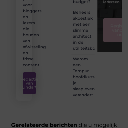
budget?
iedereen
voor
❞
bloggers
Beheers
en
akoestiek
lezers
met een
Registre
die
vandaa
slimme
nog
houden
architect
van
in de
afwisseling
utiliteitsbouw
en
Warom
frisse
een
content.
Tempur
hoofdkussen
Redactie
je
van
Lindart
slaapleven
verandert
Gerelateerde berichten
die u mogelijk