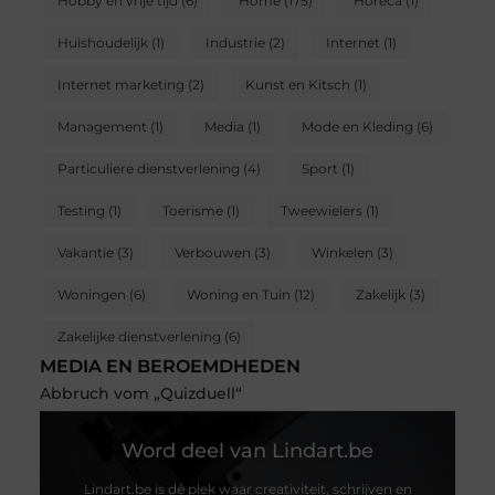
Hobby en vrije tijd
(6)
Home
(175)
Horeca
(1)
Huishoudelijk
(1)
Industrie
(2)
Internet
(1)
Internet marketing
(2)
Kunst en Kitsch
(1)
Management
(1)
Media
(1)
Mode en Kleding
(6)
Particuliere dienstverlening
(4)
Sport
(1)
Testing
(1)
Toerisme
(1)
Tweewielers
(1)
Vakantie
(3)
Verbouwen
(3)
Winkelen
(3)
Woningen
(6)
Woning en Tuin
(12)
Zakelijk
(3)
Zakelijke dienstverlening
(6)
MEDIA EN BEROEMDHEDEN
Abbruch vom „Quizduell“
Word deel van Lindart.be
Lindart.be is dé plek waar creativiteit, schrijven en