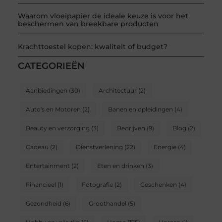
Waarom vloeipapier de ideale keuze is voor het
beschermen van breekbare producten
Krachttoestel kopen: kwaliteit of budget?
CATEGORIEËN
Aanbiedingen
(30)
Architectuur
(2)
Auto's en Motoren
(2)
Banen en opleidingen
(4)
Beauty en verzorging
(3)
Bedrijven
(9)
Blog
(2)
Cadeau
(2)
Dienstverlening
(22)
Energie
(4)
Entertainment
(2)
Eten en drinken
(3)
Financieel
(1)
Fotografie
(2)
Geschenken
(4)
Gezondheid
(6)
Groothandel
(5)