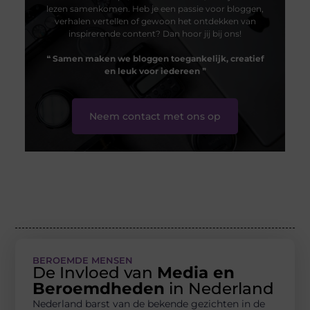
lezen samenkomen. Heb je een passie voor bloggen,
verhalen vertellen of gewoon het ontdekken van
inspirerende content? Dan hoor jij bij ons!
❝
Samen maken we bloggen toegankelijk, creatief
en leuk voor iedereen
❞
Neem contact met ons op
BEROEMDE MENSEN
De Invloed van
Media en
Beroemdheden
in Nederland
Nederland barst van de bekende gezichten in de