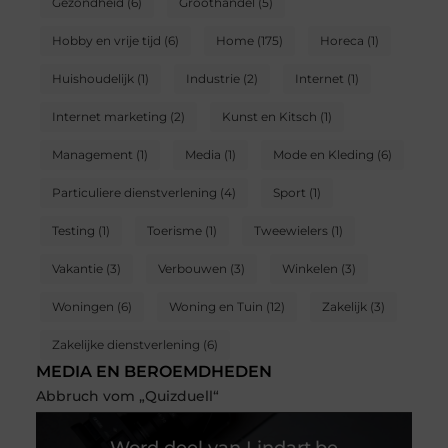
Gezondheid
(6)
Groothandel
(5)
Hobby en vrije tijd
(6)
Home
(175)
Horeca
(1)
Huishoudelijk
(1)
Industrie
(2)
Internet
(1)
Internet marketing
(2)
Kunst en Kitsch
(1)
Management
(1)
Media
(1)
Mode en Kleding
(6)
Particuliere dienstverlening
(4)
Sport
(1)
Testing
(1)
Toerisme
(1)
Tweewielers
(1)
Vakantie
(3)
Verbouwen
(3)
Winkelen
(3)
Woningen
(6)
Woning en Tuin
(12)
Zakelijk
(3)
Zakelijke dienstverlening
(6)
MEDIA EN BEROEMDHEDEN
Abbruch vom „Quizduell“