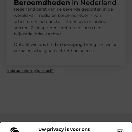
Beroemdheden
in Nederland
Nederland barst van de bekende gezichten in de
wereld van media en beroemdheden – van
artiesten en acteurs tot influencers en online
sterren. Ze inspireren, creëren en laten een
blijvende indruk achter.
Ontdek wie ons land in beweging brengt en welke
verhalen schuilgaan achter hun succes.
Abbruch vom „Quizduell“
Main Links
Uw privacy is voor ons