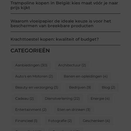
Trampoline kopen in België: kies maat vóór je naar
prijs kijkt
Waarom vloeipapier de ideale keuze is voor het
beschermen van breekbare producten
Krachttoestel kopen: kwaliteit of budget?
CATEGORIEËN
Aanbiedingen
(30)
Architectuur
(2)
Auto's en Motoren
(2)
Banen en opleidingen
(4)
Beauty en verzorging
(3)
Bedrijven
(9)
Blog
(2)
Cadeau
(2)
Dienstverlening
(22)
Energie
(4)
Entertainment
(2)
Eten en drinken
(3)
Financieel
(1)
Fotografie
(2)
Geschenken
(4)