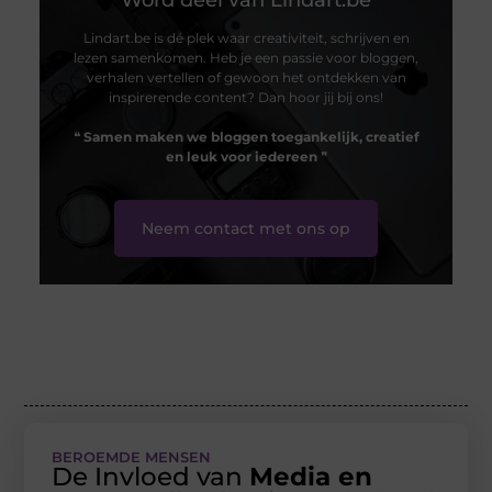
Word deel van Lindart.be
Lindart.be is dé plek waar creativiteit, schrijven en
lezen samenkomen. Heb je een passie voor bloggen,
verhalen vertellen of gewoon het ontdekken van
inspirerende content? Dan hoor jij bij ons!
❝
Samen maken we bloggen toegankelijk, creatief
en leuk voor iedereen
❞
Neem contact met ons op
BEROEMDE MENSEN
De Invloed van
Media en