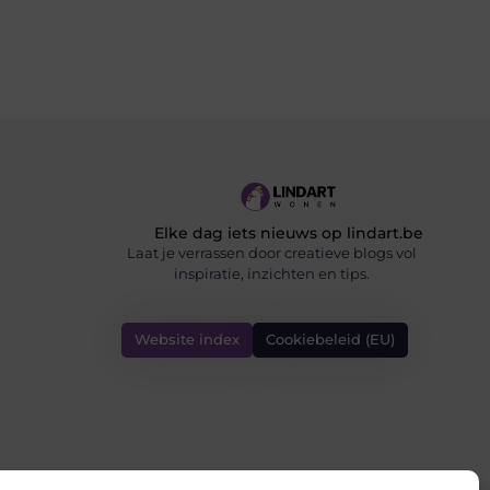
Elke dag iets nieuws op lindart.be
Laat je verrassen door creatieve blogs vol
inspiratie, inzichten en tips.
Website index
Cookiebeleid (EU)