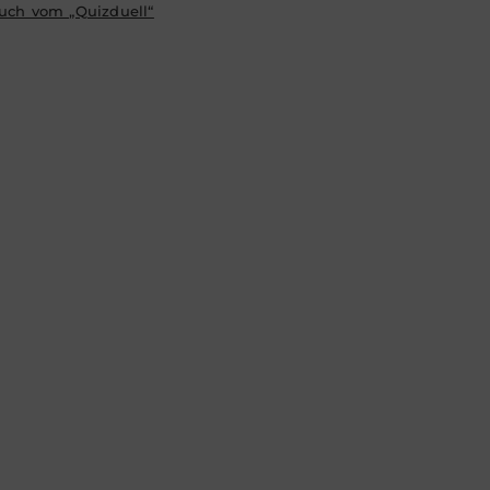
uch vom „Quizduell“