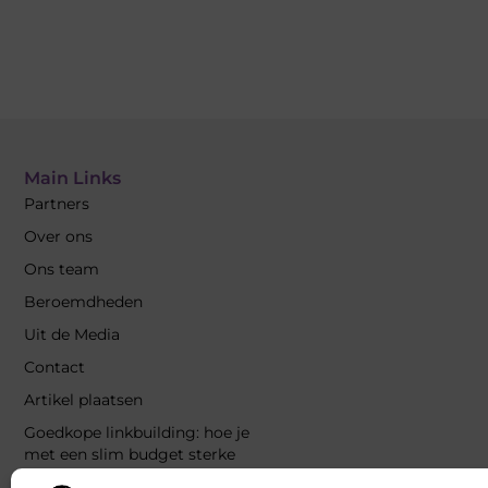
Main Links
Partners
Over ons
Ons team
Beroemdheden
Uit de Media
Contact
Artikel plaatsen
Goedkope linkbuilding: hoe je
met een slim budget sterke
resultaten behaalt