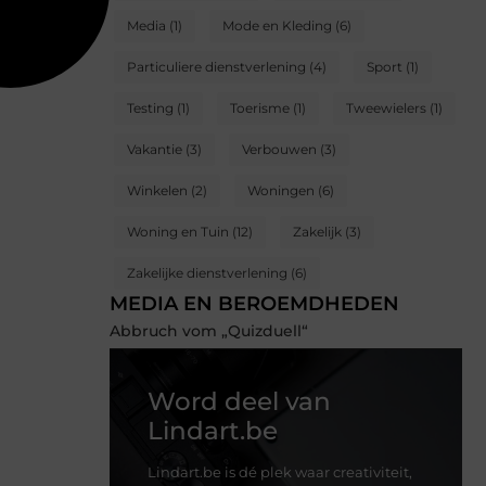
Media
(1)
Mode en Kleding
(6)
Particuliere dienstverlening
(4)
Sport
(1)
Testing
(1)
Toerisme
(1)
Tweewielers
(1)
Vakantie
(3)
Verbouwen
(3)
Winkelen
(2)
Woningen
(6)
Woning en Tuin
(12)
Zakelijk
(3)
Zakelijke dienstverlening
(6)
MEDIA EN BEROEMDHEDEN
Abbruch vom „Quizduell“
Word deel van
Lindart.be
Lindart.be is dé plek waar creativiteit,