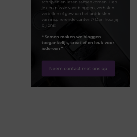
schrijven en lezen samenkomen. Heb
je een passie voor bloggen, verhalen
vertellen of gewoon het ontdekken
van inspirerende content? Dan hoor jij
bij ons!
❝
Samen maken we bloggen
toegankelijk, creatief en leuk voor
iedereen
❞
Neem contact met ons op