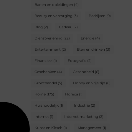
Banen en opleidingen
(4)
Beauty en verzorging
(3)
Bedrijven
(9)
Blog
(2)
Cadeau
(2)
Dienstverlening
(22)
Energie
(4)
Entertainment
(2)
Eten en drinken
(3)
Financieel
(1)
Fotografie
(2)
Geschenken
(4)
Gezondheid
(6)
Groothandel
(5)
Hobby en vrije tijd
(6)
Home
(175)
Horeca
(1)
Huishoudelijk
(1)
Industrie
(2)
Internet
(1)
Internet marketing
(2)
Kunst en Kitsch
(1)
Management
(1)