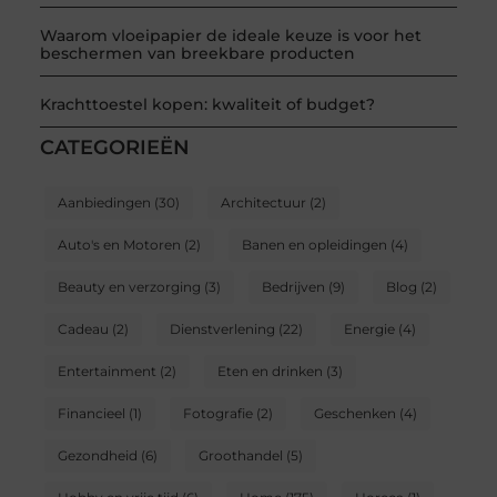
Waarom vloeipapier de ideale keuze is voor het
beschermen van breekbare producten
Krachttoestel kopen: kwaliteit of budget?
CATEGORIEËN
Aanbiedingen
(30)
Architectuur
(2)
Auto's en Motoren
(2)
Banen en opleidingen
(4)
Beauty en verzorging
(3)
Bedrijven
(9)
Blog
(2)
Cadeau
(2)
Dienstverlening
(22)
Energie
(4)
Entertainment
(2)
Eten en drinken
(3)
Financieel
(1)
Fotografie
(2)
Geschenken
(4)
Gezondheid
(6)
Groothandel
(5)