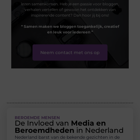
lezen samenkomen. Heb je een passie voor bloggen,
verhalen vertellen of gewoon het ontdekken van
inspirerende content? Dan hoor jij bij ons!
❝
Samen maken we bloggen toegankelijk, creatief
en leuk voor iedereen
❞
Neem contact met ons op
BEROEMDE MENSEN
De Invloed van
Media en
Beroemdheden
in Nederland
Nederland barst van de bekende gezichten in de