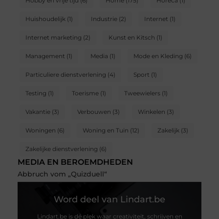
Hobby en vrije tijd
(6)
Home
(175)
Horeca
(1)
Huishoudelijk
(1)
Industrie
(2)
Internet
(1)
Internet marketing
(2)
Kunst en Kitsch
(1)
Management
(1)
Media
(1)
Mode en Kleding
(6)
Particuliere dienstverlening
(4)
Sport
(1)
Testing
(1)
Toerisme
(1)
Tweewielers
(1)
Vakantie
(3)
Verbouwen
(3)
Winkelen
(3)
Woningen
(6)
Woning en Tuin
(12)
Zakelijk
(3)
Zakelijke dienstverlening
(6)
MEDIA EN BEROEMDHEDEN
Abbruch vom „Quizduell“
Word deel van Lindart.be
Lindart.be is dé plek waar creativiteit, schrijven en