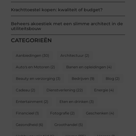
Krachttoestel kopen: kwaliteit of budget?
Beheers akoestiek met een slimme architect in de
utiliteitsbouw
CATEGORIEËN
Aanbiedingen
(30)
Architectuur
(2)
Auto's en Motoren
(2)
Banen en opleidingen
(4)
Beauty en verzorging
(3)
Bedrijven
(9)
Blog
(2)
Cadeau
(2)
Dienstverlening
(22)
Energie
(4)
Entertainment
(2)
Eten en drinken
(3)
Financieel
(1)
Fotografie
(2)
Geschenken
(4)
Gezondheid
(6)
Groothandel
(5)