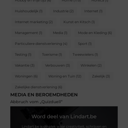
Hobby en vrije tijd
(6)
Home
(175)
Horeca
(1)
Huishoudelijk
(1)
Industrie
(2)
Internet
(1)
Internet marketing
(2)
Kunst en Kitsch
(1)
Management
(1)
Media
(1)
Mode en Kleding
(6)
Particuliere dienstverlening
(4)
Sport
(1)
Testing
(1)
Toerisme
(1)
Tweewielers
(1)
Vakantie
(3)
Verbouwen
(3)
Winkelen
(2)
Woningen
(6)
Woning en Tuin
(12)
Zakelijk
(3)
Zakelijke dienstverlening
(6)
MEDIA EN BEROEMDHEDEN
Abbruch vom „Quizduell“
Word deel van Lindart.be
Lindart.be is dé plek waar creativiteit, schrijven en