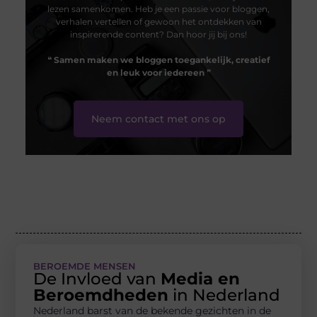
lezen samenkomen. Heb je een passie voor bloggen,
verhalen vertellen of gewoon het ontdekken van
inspirerende content? Dan hoor jij bij ons!
❝
Samen maken we bloggen toegankelijk, creatief
en leuk voor iedereen
❞
Neem contact met ons op
BEROEMDE MENSEN
De Invloed van
Media en
Beroemdheden
in Nederland
Nederland barst van de bekende gezichten in de