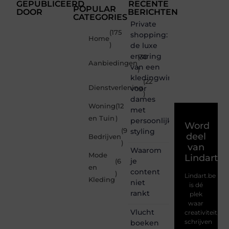
GEPUBLICEERD
RECENTE
POPULAR
DOOR
BERICHTEN
CATEGORIES
Private
(175
shopping:
Home
)
de luxe
ervaring
(30
Aanbiedingen
van een
)
kledingwinkel
(22
Dienstverlening
voor
)
dames
Woning
(12
met
en Tuin
)
persoonlijke
Word
(9
styling
deel
Bedrijven
)
van
Waarom
Mode
Lindart.b
je
(6
en
content
)
Lindart.be
Kleding
niet
is dé
rankt
plek
waar
Vlucht
creativiteit,
schrijven
boeken