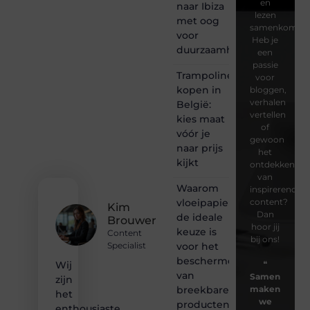
en
naar Ibiza
lezen
met oog
samenkomen.
voor
Heb je
duurzaamheid
een
passie
Trampoline
voor
kopen in
bloggen,
verhalen
België:
vertellen
kies maat
of
vóór je
gewoon
naar prijs
het
kijkt
ontdekken
van
Waarom
inspirerende
vloeipapier
content?
Kim
Dan
de ideale
Brouwer
hoor jij
keuze is
Content
bij ons!
voor het
Specialist
beschermen
❝
Wij
van
Samen
zijn
breekbare
maken
het
we
producten
enthousiaste