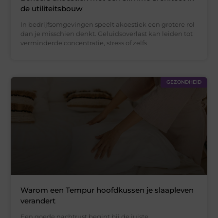
de utiliteitsbouw
In bedrijfsomgevingen speelt akoestiek een grotere rol
dan je misschien denkt. Geluidsoverlast kan leiden tot
verminderde concentratie, stress of zelfs
GEZONDHEID
Warom een Tempur hoofdkussen je slaapleven
verandert
Een goede nachtrust begint bij de juiste