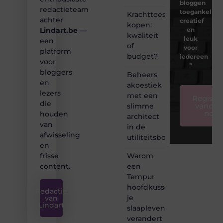
bloggen
redactieteam
toegankelijk,
Krachttoestel
achter
creatief
kopen:
en
Lindart.be
—
kwaliteit
leuk
een
of
voor
platform
budget?
iedereen
voor
❞
bloggers
Beheers
en
akoestiek
lezers
met een
Registre
die
vandaa
slimme
nog
houden
architect
van
in de
afwisseling
utiliteitsbouw
en
Warom
frisse
een
content.
Tempur
hoofdkussen
Redactie
je
van
Lindart
slaapleven
verandert