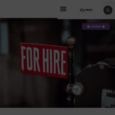
◉ Lindart ◉