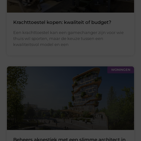
Krachttoestel kopen: kwaliteit of budget?
Een krachttoestel kan een gamechanger zijn voor wie
thuis wil sporten, maar de keuze tussen een
kwaliteitsvol model en een
WONINGEN
Beheers akoestiek met een slimme architect in