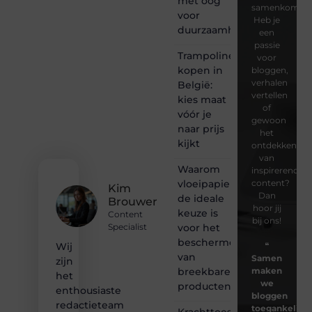
met oog
samenkomen.
voor
Heb je
duurzaamheid
een
passie
Trampoline
voor
kopen in
bloggen,
verhalen
België:
vertellen
kies maat
of
vóór je
gewoon
naar prijs
het
kijkt
ontdekken
van
Waarom
inspirerende
vloeipapier
content?
Kim
Dan
de ideale
Brouwer
hoor jij
keuze is
Content
bij ons!
voor het
Specialist
beschermen
❝
Wij
van
Samen
zijn
breekbare
maken
het
we
producten
enthousiaste
bloggen
redactieteam
toegankelijk,
Krachttoestel