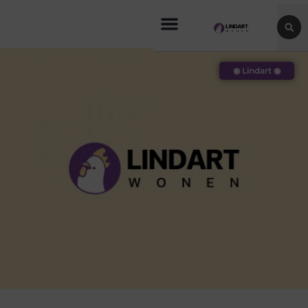
◉ Lindart ◉