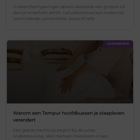
In bedrijfsomgevingen speelt akoestiek een grotere rol
dan je misschien denkt. Geluidsoverlast kan leiden tot
verminderde concentratie, stress of zelfs
GEZONDHEID
Warom een Tempur hoofdkussen je slaapleven
verandert
Een goede nachtrust begint bij de juiste
ondersteuning. Veel mensen investeren in een