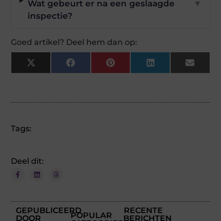
Wat gebeurt er na een geslaagde
▼
inspectie?
Goed artikel? Deel hem dan op:
X
Facebook
Pinterest
LinkedIn
Email
(Twitter)
Tags:
Deel dit:
GEPUBLICEERD
RECENTE
POPULAR
DOOR
BERICHTEN