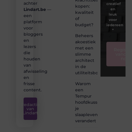
achter
creatief
kopen:
en
Lindart.be
—
kwaliteit
leuk
een
of
voor
platform
budget?
iedereen
voor
❞
bloggers
Beheers
en
akoestiek
lezers
met een
Registre
die
vandaa
slimme
nog
houden
architect
van
in de
afwisseling
utiliteitsbouw
en
Warom
frisse
een
content.
Tempur
hoofdkussen
Redactie
je
van
Lindart
slaapleven
verandert