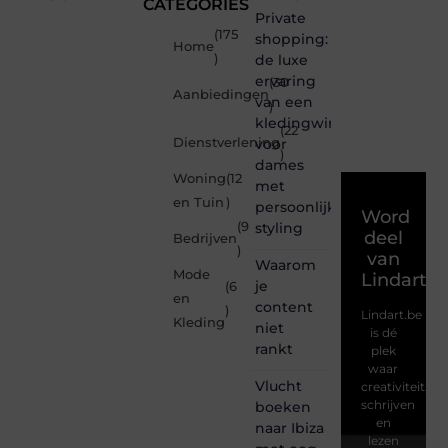
CATEGORIES
Private
(175
shopping:
Home
)
de luxe
ervaring
(30
Aanbiedingen
van een
)
kledingwinkel
(22
Dienstverlening
voor
)
dames
Woning
(12
met
en Tuin
)
persoonlijke
Word
(9
styling
deel
Bedrijven
)
van
Waarom
Mode
Lindart.b
je
(6
en
content
)
Lindart.be
Kleding
niet
is dé
rankt
plek
waar
Vlucht
creativiteit,
schrijven
boeken
en
naar Ibiza
lezen