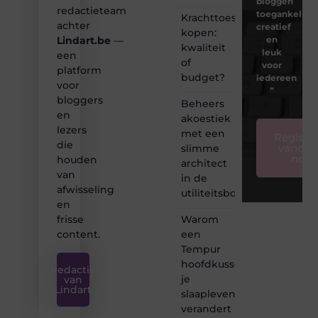
bloggen
redactieteam
toegankelijk,
Krachttoestel
achter
creatief
kopen:
en
Lindart.be
—
kwaliteit
leuk
een
of
voor
platform
budget?
iedereen
voor
❞
bloggers
Beheers
en
akoestiek
lezers
met een
Registre
die
vandaa
slimme
nog
houden
architect
van
in de
afwisseling
utiliteitsbouw
en
Warom
frisse
een
content.
Tempur
hoofdkussen
Redactie
je
van
Lindart
slaapleven
verandert