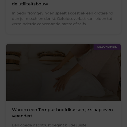
de utiliteitsbouw
In bedrijfsomgevingen speelt akoestiek een grotere rol
dan je misschien denkt. Geluidsoverlast kan leiden tot
verminderde concentratie, stress of zelfs
GEZONDHEID
Warom een Tempur hoofdkussen je slaapleven
verandert
Een goede nachtrust begint bij de juiste