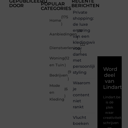
GEPUBLICEERD
RECENTE
POPULAR
DOOR
BERICHTEN
CATEGORIES
Private
(175
shopping:
Home
)
de luxe
ervaring
(30
Aanbiedingen
van een
)
kledingwinkel
(22
Dienstverlening
voor
)
dames
Woning
(12
met
en Tuin
)
persoonlijke
Word
(9
styling
deel
Bedrijven
)
van
Waarom
Mode
Lindart.b
je
(6
en
content
)
Lindart.be
Kleding
niet
is dé
rankt
plek
waar
Vlucht
creativiteit,
schrijven
boeken
en