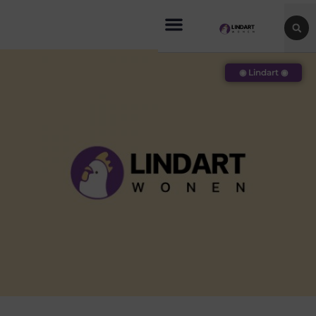
◉ Lindart ◉