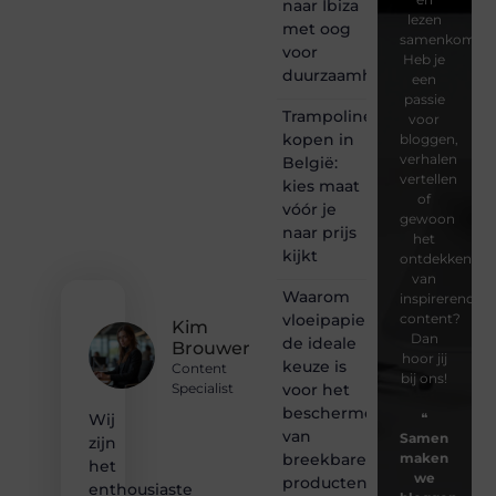
naar Ibiza
lezen
met oog
samenkomen.
voor
Heb je
duurzaamheid
een
passie
Trampoline
voor
kopen in
bloggen,
verhalen
België:
vertellen
kies maat
of
vóór je
gewoon
naar prijs
het
kijkt
ontdekken
van
Waarom
inspirerende
vloeipapier
content?
Kim
Dan
de ideale
Brouwer
hoor jij
keuze is
Content
bij ons!
voor het
Specialist
beschermen
❝
Wij
van
Samen
zijn
breekbare
maken
het
we
producten
enthousiaste