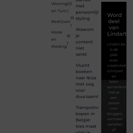
Woning
(12
met
en Tuin
)
persoonlijke
Word
(9
styling
deel
Bedrijven
)
van
Waarom
Mode
Lindart.b
je
(6
en
content
)
Lindart.be
Kleding
niet
is dé
rankt
plek
waar
Vlucht
creativiteit,
schrijven
boeken
en
naar Ibiza
lezen
met oog
samenkomen.
voor
Heb je
duurzaamheid
een
passie
Trampoline
voor
kopen in
bloggen,
verhalen
België:
vertellen
kies maat
of
vóór je