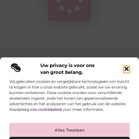
Main Links
Uw privacy is voor ons
van groot belang.
Goedkope linkbuilding: hoe je met een slim budget sterke resultaten behaalt
Geld verdienen met je website: zo maak je van je online aanwezigheid een inkomstenbron
Wij gebruiken cookies en vergelijkbare technologieën om inzicht
te krijgen in hoe u onze website gebruikt, zodat we uw ervaring
Elke dag iets nieuws op lindart.be
kunnen verbeteren. Deze cookies worden voor verschillende
Laat je verrassen door creatieve blogs vol inspiratie,
doeleinden ingezet, zoals het tonen van gepersonaliseerde
inzichten en tips.
advertenties en het analyseren van het gebruik van de website.
Raadpleeg
ons cookiebeleid
voor meer informatie.
Website index
Cookiebeleid (EU)
Alles Toestaan
@2025 All Right Reserved. Design by