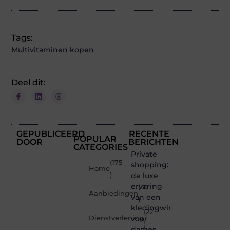
Tags:
Multivitaminen kopen
Deel dit:
GEPUBLICEERD
RECENTE
POPULAR
DOOR
BERICHTEN
CATEGORIES
Private
(175
shopping:
Home
)
de luxe
ervaring
(30
Aanbiedingen
van een
)
kledingwinkel
(22
Dienstverlening
voor
)
dames