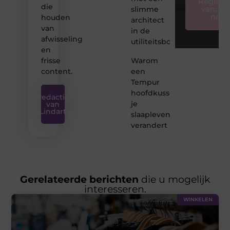
Registre
die
vandaa
slimme
nog
houden
architect
van
in de
afwisseling
utiliteitsbouw
en
Warom
frisse
een
content.
Tempur
hoofdkussen
Redactie
je
van
Lindart
slaapleven
verandert
Gerelateerde berichten
die u mogelijk
interesseren.
WINKELEN