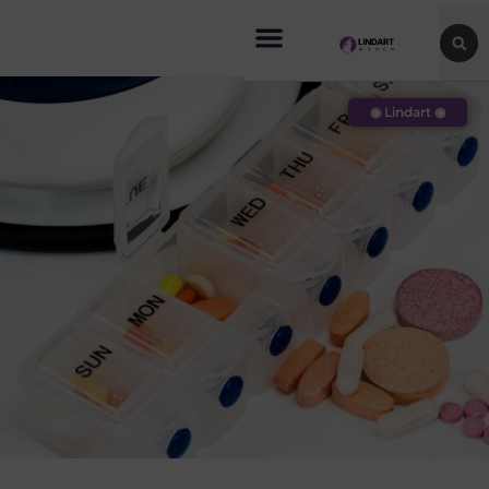
◉ Lindart ◉