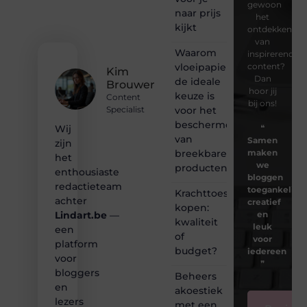
gewoon
naar prijs
het
kijkt
ontdekken
van
Waarom
inspirerende
vloeipapier
content?
Kim
Dan
de ideale
Brouwer
hoor jij
keuze is
Content
bij ons!
voor het
Specialist
beschermen
❝
Wij
van
Samen
zijn
breekbare
maken
het
we
producten
enthousiaste
bloggen
redactieteam
toegankelijk,
Krachttoestel
achter
creatief
kopen:
en
Lindart.be
—
kwaliteit
leuk
een
of
voor
platform
budget?
iedereen
voor
❞
bloggers
Beheers
en
akoestiek
lezers
met een