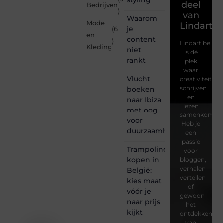
deel
Bedrijven
)
van
Waarom
Mode
Lindart.b
je
(6
en
content
)
Lindart.be
Kleding
niet
is dé
rankt
plek
waar
Vlucht
creativiteit,
schrijven
boeken
en
naar Ibiza
lezen
met oog
samenkomen.
voor
Heb je
duurzaamheid
een
passie
Trampoline
voor
kopen in
bloggen,
verhalen
België:
vertellen
kies maat
of
vóór je
gewoon
naar prijs
het
kijkt
ontdekken
van