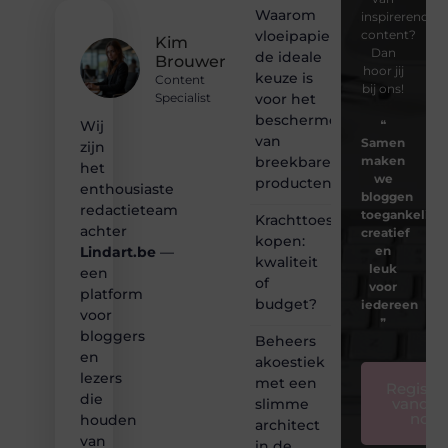
Waarom
inspirerende
vloeipapier
content?
Kim
Dan
de ideale
Brouwer
hoor jij
keuze is
Content
bij ons!
voor het
Specialist
beschermen
❝
Wij
van
Samen
zijn
breekbare
maken
het
we
producten
enthousiaste
bloggen
redactieteam
toegankelijk,
Krachttoestel
achter
creatief
kopen:
en
Lindart.be
—
kwaliteit
leuk
een
of
voor
platform
budget?
iedereen
voor
❞
bloggers
Beheers
en
akoestiek
lezers
met een
Registre
die
vandaa
slimme
nog
houden
architect
van
in de