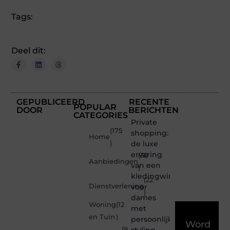
Tags:
Deel dit:
GEPUBLICEERD
RECENTE
POPULAR
DOOR
BERICHTEN
CATEGORIES
Private
(175
shopping:
Home
)
de luxe
ervaring
(30
Aanbiedingen
van een
)
kledingwinkel
(22
Dienstverlening
voor
)
dames
Woning
(12
met
en Tuin
)
persoonlijke
Word
(9
styling