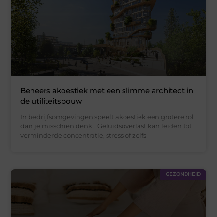
Beheers akoestiek met een slimme architect in
de utiliteitsbouw
In bedrijfsomgevingen speelt akoestiek een grotere rol
dan je misschien denkt. Geluidsoverlast kan leiden tot
verminderde concentratie, stress of zelfs
GEZONDHEID