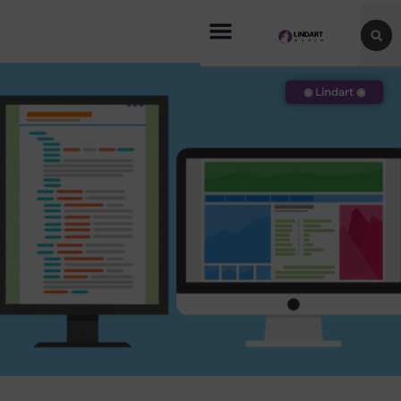
◉ Lindart ◉