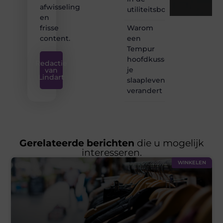
afwisseling
utiliteitsbouw
en
Warom
frisse
een
content.
Tempur
hoofdkussen
Redactie
je
van
Lindart
slaapleven
verandert
Gerelateerde berichten
die u mogelijk
interesseren.
WINKELEN