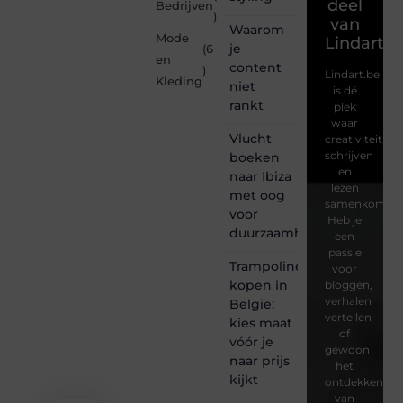
deel
Bedrijven
)
van
Waarom
Mode
Lindart.b
je
(6
en
content
)
Lindart.be
Kleding
niet
is dé
rankt
plek
waar
Vlucht
creativiteit,
schrijven
boeken
en
naar Ibiza
lezen
met oog
samenkomen.
voor
Heb je
duurzaamheid
een
passie
Trampoline
voor
kopen in
bloggen,
verhalen
België:
vertellen
kies maat
of
vóór je
gewoon
naar prijs
het
kijkt
ontdekken
van