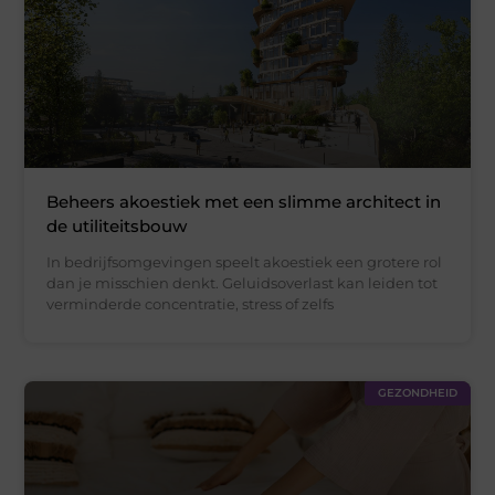
Beheers akoestiek met een slimme architect in
de utiliteitsbouw
In bedrijfsomgevingen speelt akoestiek een grotere rol
dan je misschien denkt. Geluidsoverlast kan leiden tot
verminderde concentratie, stress of zelfs
GEZONDHEID