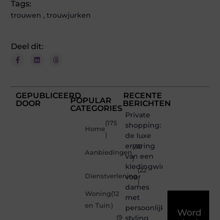
Tags:
trouwen
,
trouwjurken
Deel dit:
GEPUBLICEERD
RECENTE
POPULAR
DOOR
BERICHTEN
CATEGORIES
Private
(175
shopping:
Home
)
de luxe
ervaring
(30
Aanbiedingen
van een
)
kledingwinkel
(22
Dienstverlening
voor
)
dames
Woning
(12
met
en Tuin
)
persoonlijke
Word
(9
styling