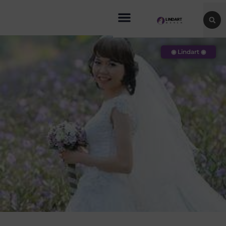
◉ Lindart ◉