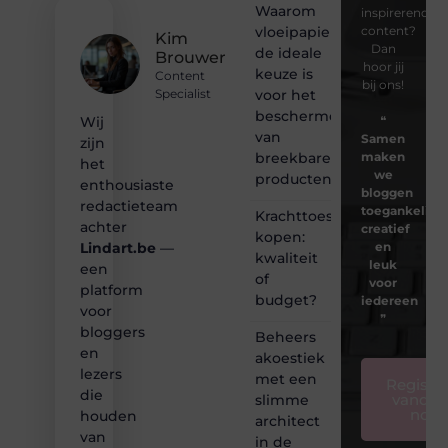
Waarom
inspirerende
vloeipapier
content?
Kim
Dan
de ideale
Brouwer
hoor jij
keuze is
Content
bij ons!
voor het
Specialist
beschermen
❝
Wij
van
Samen
zijn
breekbare
maken
het
we
producten
enthousiaste
bloggen
redactieteam
toegankelijk,
Krachttoestel
achter
creatief
kopen:
en
Lindart.be
—
kwaliteit
leuk
een
of
voor
platform
budget?
iedereen
voor
❞
bloggers
Beheers
en
akoestiek
lezers
met een
Registre
die
vandaa
slimme
nog
houden
architect
van
in de