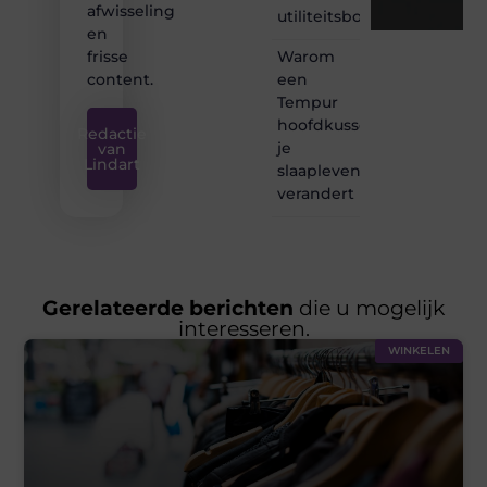
afwisseling
utiliteitsbouw
en
Warom
frisse
een
content.
Tempur
hoofdkussen
Redactie
je
van
Lindart
slaapleven
verandert
Gerelateerde berichten
die u mogelijk
interesseren.
WINKELEN