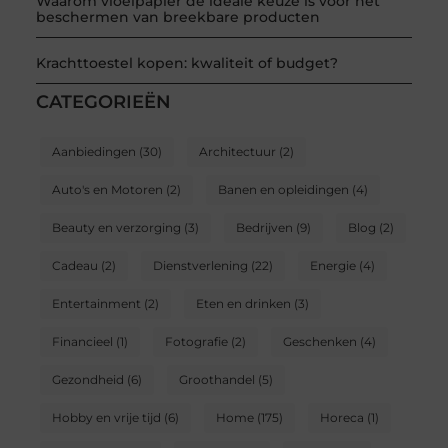
Waarom vloeipapier de ideale keuze is voor het
beschermen van breekbare producten
Krachttoestel kopen: kwaliteit of budget?
CATEGORIEËN
Aanbiedingen
(30)
Architectuur
(2)
Auto's en Motoren
(2)
Banen en opleidingen
(4)
Beauty en verzorging
(3)
Bedrijven
(9)
Blog
(2)
Cadeau
(2)
Dienstverlening
(22)
Energie
(4)
Entertainment
(2)
Eten en drinken
(3)
Financieel
(1)
Fotografie
(2)
Geschenken
(4)
Gezondheid
(6)
Groothandel
(5)
Hobby en vrije tijd
(6)
Home
(175)
Horeca
(1)