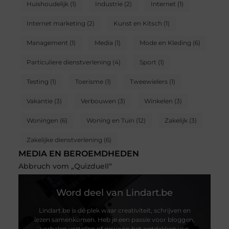
Huishoudelijk
(1)
Industrie
(2)
Internet
(1)
Internet marketing
(2)
Kunst en Kitsch
(1)
Management
(1)
Media
(1)
Mode en Kleding
(6)
Particuliere dienstverlening
(4)
Sport
(1)
Testing
(1)
Toerisme
(1)
Tweewielers
(1)
Vakantie
(3)
Verbouwen
(3)
Winkelen
(3)
Woningen
(6)
Woning en Tuin
(12)
Zakelijk
(3)
Zakelijke dienstverlening
(6)
MEDIA EN BEROEMDHEDEN
Abbruch vom „Quizduell“
Word deel van Lindart.be
Lindart.be is dé plek waar creativiteit, schrijven en
lezen samenkomen. Heb je een passie voor bloggen,
verhalen vertellen of gewoon het ontdekken van