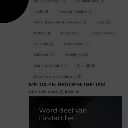
Kunst en Kitsch
(1)
Management
(1)
Media
(1)
Mode en Kleding
(6)
Particuliere dienstverlening
(4)
Sport
(1)
Testing
(1)
Toerisme
(1)
Tweewielers
(1)
Vakantie
(3)
Verbouwen
(3)
Winkelen
(3)
Woningen
(6)
Woning en Tuin
(12)
Zakelijk
(3)
Zakelijke dienstverlening
(6)
MEDIA EN BEROEMDHEDEN
Abbruch vom „Quizduell“
Word deel van
Lindart.be