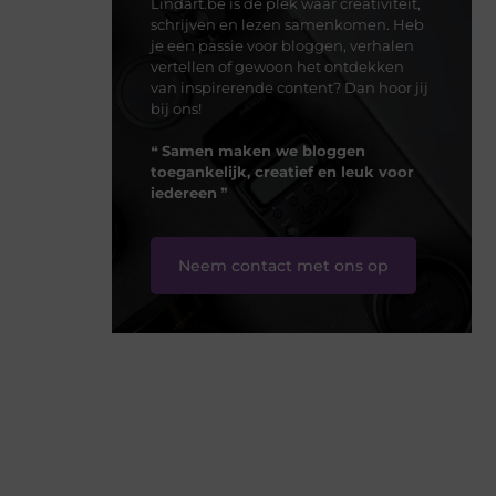
Lindart.be is dé plek waar creativiteit,
schrijven en lezen samenkomen. Heb
je een passie voor bloggen, verhalen
vertellen of gewoon het ontdekken
van inspirerende content? Dan hoor jij
bij ons!
❝
Samen maken we bloggen
toegankelijk, creatief en leuk voor
iedereen
❞
Neem contact met ons op