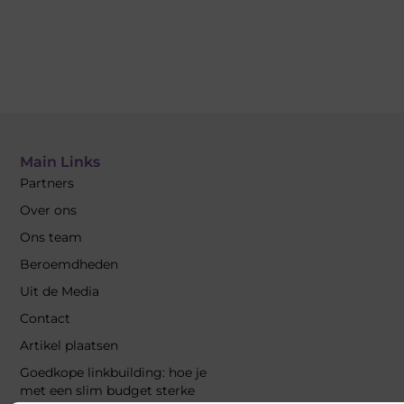
Main Links
Partners
Over ons
Ons team
Beroemdheden
Uit de Media
Contact
Artikel plaatsen
Goedkope linkbuilding: hoe je
met een slim budget sterke