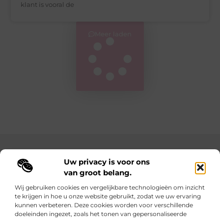
klant is vooral de
Meer laden
Main Links
Uw privacy is voor ons
van groot belang.
Goedkope linkbuilding: hoe je met een slim budget sterke resultaten behaalt
Geld verdienen met je website: zo maak je van je online aanwezigheid een inkomstenbron
Wij gebruiken cookies en vergelijkbare technologieën om inzicht
te krijgen in hoe u onze website gebruikt, zodat we uw ervaring
Elke dag iets nieuws op lindart.be
kunnen verbeteren. Deze cookies worden voor verschillende
Laat je verrassen door creatieve blogs vol inspiratie,
doeleinden ingezet, zoals het tonen van gepersonaliseerde
inzichten en tips.