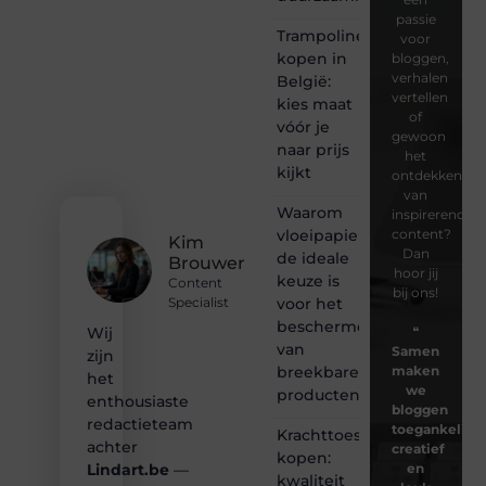
passie
Trampoline
voor
kopen in
bloggen,
verhalen
België:
vertellen
kies maat
of
vóór je
gewoon
naar prijs
het
kijkt
ontdekken
van
Waarom
inspirerende
vloeipapier
content?
Kim
Dan
de ideale
Brouwer
hoor jij
keuze is
Content
bij ons!
voor het
Specialist
beschermen
❝
Wij
van
Samen
zijn
breekbare
maken
het
we
producten
enthousiaste
bloggen
redactieteam
toegankelijk,
Krachttoestel
achter
creatief
kopen:
en
Lindart.be
—
kwaliteit