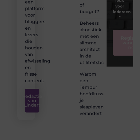
leuk
een
of
voor
platform
budget?
iedereen
voor
❞
bloggers
Beheers
en
akoestiek
lezers
met een
Registre
die
vandaa
slimme
nog
houden
architect
van
in de
afwisseling
utiliteitsbouw
en
Warom
frisse
een
content.
Tempur
hoofdkussen
Redactie
je
van
Lindart
slaapleven
verandert