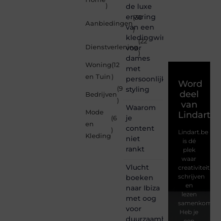
)
de luxe
ervaring
(30
Aanbiedingen
van een
)
kledingwinkel
(22
Dienstverlening
voor
)
dames
Woning
(12
met
en Tuin
)
persoonlijke
Word
(9
styling
deel
Bedrijven
)
van
Waarom
Mode
Lindart.b
je
(6
en
content
)
Lindart.be
Kleding
niet
is dé
rankt
plek
waar
Vlucht
creativiteit,
schrijven
boeken
en
naar Ibiza
lezen
met oog
samenkomen.
voor
Heb je
duurzaamheid
een