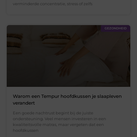
verminderde concentratie, stress of zelfs
GEZONDHEID
Warom een Tempur hoofdkussen je slaapleven
verandert
Een goede nachtrust begint bij de juiste
ondersteuning. Veel mensen investeren in een
kwaliteitsvolle matras, maar vergeten dat een
hoofdkussen