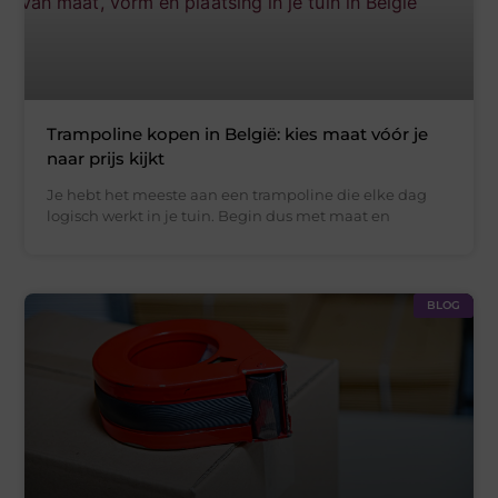
Trampoline kopen in België: kies maat vóór je
naar prijs kijkt
Je hebt het meeste aan een trampoline die elke dag
logisch werkt in je tuin. Begin dus met maat en
BLOG