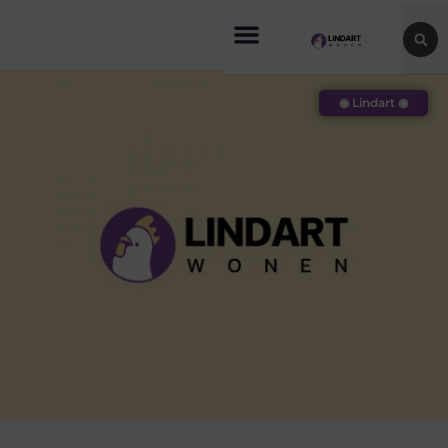
◉ Lindart ◉