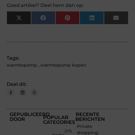
Goed artikel? Deel hem dan op:
X
Facebook
Pinterest
LinkedIn
Email
(Twitter)
Tags:
warmtepomp
,
warmtepomp kopen
Deel dit:
GEPUBLICEERD
RECENTE
POPULAR
DOOR
BERICHTEN
CATEGORIES
Private
(175
shopping:
Home