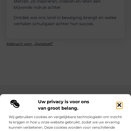
sterren. Ze inspireren, creëren en laten een
blijvende indruk achter.
Ontdek wie ons land in beweging brengt en welke
verhalen schuilgaan achter hun succes.
Abbruch vom „Quizduell“
Main Links
Uw privacy is voor ons
van groot belang.
Goedkope linkbuilding: hoe je met een slim budget sterke resultaten behaalt
Geld verdienen met je website: zo maak je van je online aanwezigheid een inkomstenbron
Wij gebruiken cookies en vergelijkbare technologieën om inzicht
te krijgen in hoe u onze website gebruikt, zodat we uw ervaring
Elke dag iets nieuws op lindart.be
kunnen verbeteren. Deze cookies worden voor verschillende