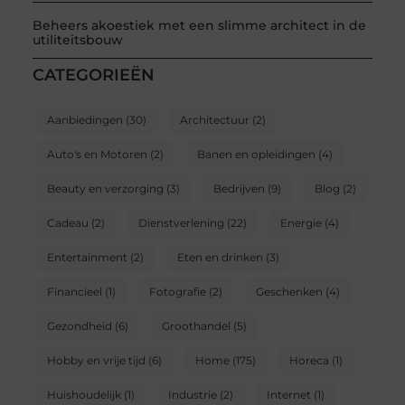
Beheers akoestiek met een slimme architect in de
utiliteitsbouw
CATEGORIEËN
Aanbiedingen
(30)
Architectuur
(2)
Auto's en Motoren
(2)
Banen en opleidingen
(4)
Beauty en verzorging
(3)
Bedrijven
(9)
Blog
(2)
Cadeau
(2)
Dienstverlening
(22)
Energie
(4)
Entertainment
(2)
Eten en drinken
(3)
Financieel
(1)
Fotografie
(2)
Geschenken
(4)
Gezondheid
(6)
Groothandel
(5)
Hobby en vrije tijd
(6)
Home
(175)
Horeca
(1)
Huishoudelijk
(1)
Industrie
(2)
Internet
(1)