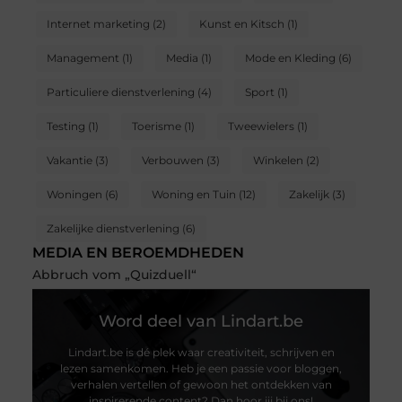
Internet marketing
(2)
Kunst en Kitsch
(1)
Management
(1)
Media
(1)
Mode en Kleding
(6)
Particuliere dienstverlening
(4)
Sport
(1)
Testing
(1)
Toerisme
(1)
Tweewielers
(1)
Vakantie
(3)
Verbouwen
(3)
Winkelen
(2)
Woningen
(6)
Woning en Tuin
(12)
Zakelijk
(3)
Zakelijke dienstverlening
(6)
MEDIA EN BEROEMDHEDEN
Abbruch vom „Quizduell“
Word deel van Lindart.be
Lindart.be is dé plek waar creativiteit, schrijven en
lezen samenkomen. Heb je een passie voor bloggen,
verhalen vertellen of gewoon het ontdekken van
inspirerende content? Dan hoor jij bij ons!