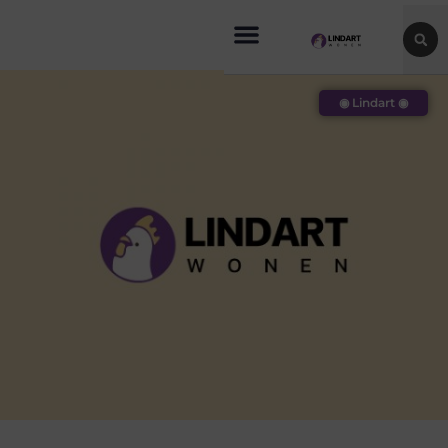
◉ Lindart ◉