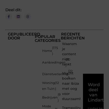
Deel dit:
GEPUBLICEERD
RECENTE
POPULAR
DOOR
BERICHTEN
CATEGORIES
Waarom
(175
je
Home
)
content
niet
(30
Aanbiedingen
rankt
)
(22
Vlucht
Dienstverlening
)
boeken
Woning
(12
naar Ibiza
Word
met oog
en Tuin
)
deel
voor
van
(9
Bedrijven
duurzaamheid
Lindart.b
)
Mode
Trampoline
Lindart.be