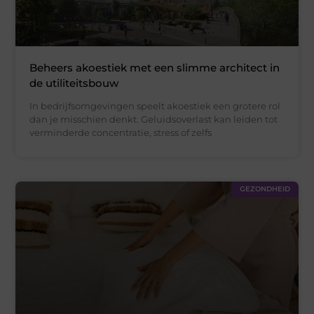
Beheers akoestiek met een slimme architect in
de utiliteitsbouw
In bedrijfsomgevingen speelt akoestiek een grotere rol
dan je misschien denkt. Geluidsoverlast kan leiden tot
verminderde concentratie, stress of zelfs
GEZONDHEID