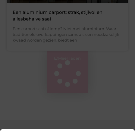
Een aluminium carport: strak, stijlvol en
allesbehalve saai
Een carport saai of lomp? Niet met aluminium. Waar
traditionele overkappingen soms als een noodzakelijk
kwaad worden gezien, biedt een
Meer laden
Main Links