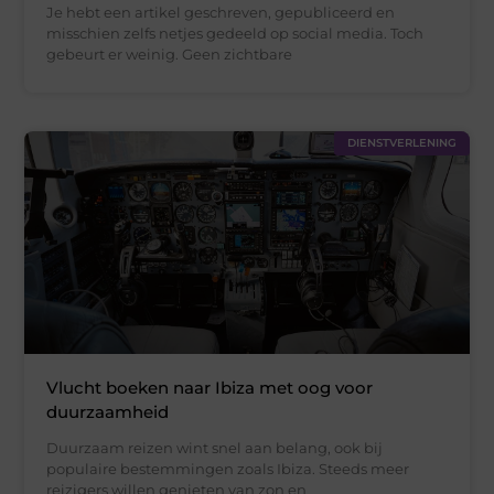
Je hebt een artikel geschreven, gepubliceerd en
misschien zelfs netjes gedeeld op social media. Toch
gebeurt er weinig. Geen zichtbare
DIENSTVERLENING
Vlucht boeken naar Ibiza met oog voor
duurzaamheid
Duurzaam reizen wint snel aan belang, ook bij
populaire bestemmingen zoals Ibiza. Steeds meer
reizigers willen genieten van zon en