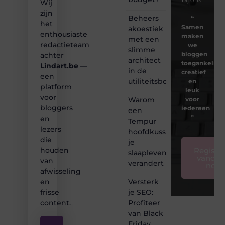
Wij
zijn
Beheers
❝
het
Samen
akoestiek
enthousiaste
maken
met een
redactieteam
we
slimme
bloggen
achter
architect
toegankelijk,
Lindart.be
—
in de
creatief
een
utiliteitsbouw
en
platform
leuk
voor
Warom
voor
bloggers
iedereen
een
❞
en
Tempur
lezers
hoofdkussen
die
je
Registre
houden
slaapleven
vandaa
van
verandert
nog
afwisseling
Versterk
en
je SEO:
frisse
Profiteer
content.
van Black
Friday