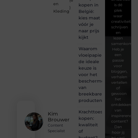
(6
en
kopen in
is dé
)
plek
België:
Kleding
waar
kies maat
creativiteit,
vóór je
schrijven
naar prijs
en
kijkt
lezen
samenkomen.
Waarom
Heb je
vloeipapier
een
passie
de ideale
voor
keuze is
bloggen,
voor het
verhalen
beschermen
vertellen
van
of
breekbare
gewoon
het
producten
ontdekken
van
Krachttoestel
Kim
inspirerende
kopen:
Brouwer
content?
kwaliteit
Content
Dan
of
Specialist
hoor jij
budget?
bij ons!