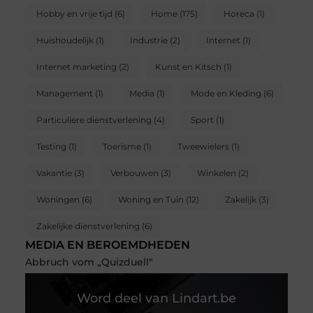
Hobby en vrije tijd
(6)
Home
(175)
Horeca
(1)
Huishoudelijk
(1)
Industrie
(2)
Internet
(1)
Internet marketing
(2)
Kunst en Kitsch
(1)
Management
(1)
Media
(1)
Mode en Kleding
(6)
Particuliere dienstverlening
(4)
Sport
(1)
Testing
(1)
Toerisme
(1)
Tweewielers
(1)
Vakantie
(3)
Verbouwen
(3)
Winkelen
(2)
Woningen
(6)
Woning en Tuin
(12)
Zakelijk
(3)
Zakelijke dienstverlening
(6)
MEDIA EN BEROEMDHEDEN
Abbruch vom „Quizduell“
Word deel van Lindart.be