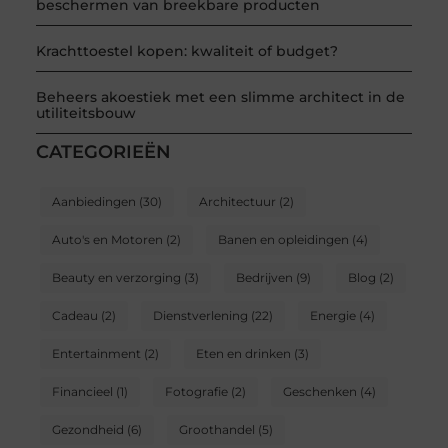
beschermen van breekbare producten
Krachttoestel kopen: kwaliteit of budget?
Beheers akoestiek met een slimme architect in de
utiliteitsbouw
CATEGORIEËN
Aanbiedingen
(30)
Architectuur
(2)
Auto's en Motoren
(2)
Banen en opleidingen
(4)
Beauty en verzorging
(3)
Bedrijven
(9)
Blog
(2)
Cadeau
(2)
Dienstverlening
(22)
Energie
(4)
Entertainment
(2)
Eten en drinken
(3)
Financieel
(1)
Fotografie
(2)
Geschenken
(4)
Gezondheid
(6)
Groothandel
(5)