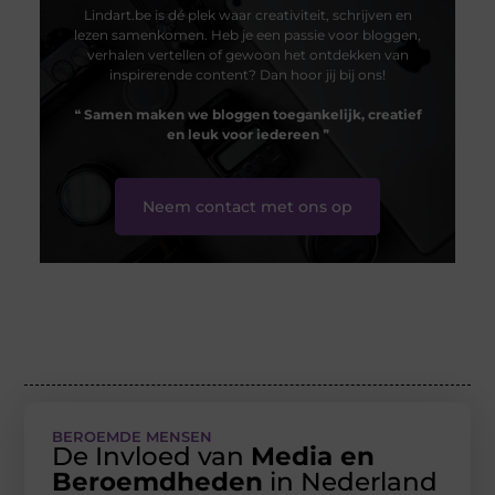
Lindart.be is dé plek waar creativiteit, schrijven en
lezen samenkomen. Heb je een passie voor bloggen,
verhalen vertellen of gewoon het ontdekken van
inspirerende content? Dan hoor jij bij ons!
❝
Samen maken we bloggen toegankelijk, creatief
en leuk voor iedereen
❞
Neem contact met ons op
BEROEMDE MENSEN
De Invloed van
Media en
Beroemdheden
in Nederland