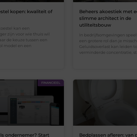
stel kopen: kwaliteit of
Beheers akoestiek met 
slimme architect in de
utiliteitsbouw
toestel kan een
r zijn voor wie thuis wil
In bedrijfsomgevingen speel
aar de keuze tussen een
een grotere rol dan je missc
vol model en een
Geluidsoverlast kan leiden to
verminderde concentratie, str
FINANCIEEL
als ondernemer? Start
Bedplassen afleren: van