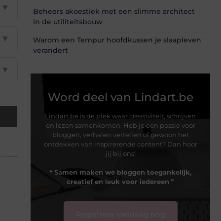
▼
Beheers akoestiek met een slimme architect
in de utiliteitsbouw
▼
Warom een Tempur hoofdkussen je slaapleven
verandert
▼
Word deel van Lindart.be
Lindart.be is dé plek waar creativiteit, schrijven
en lezen samenkomen. Heb je een passie voor
bloggen, verhalen vertellen of gewoon het
ontdekken van inspirerende content? Dan hoor
jij bij ons!
❝
Samen maken we bloggen toegankelijk,
creatief en leuk voor iedereen
❞
Registreer vandaag nog