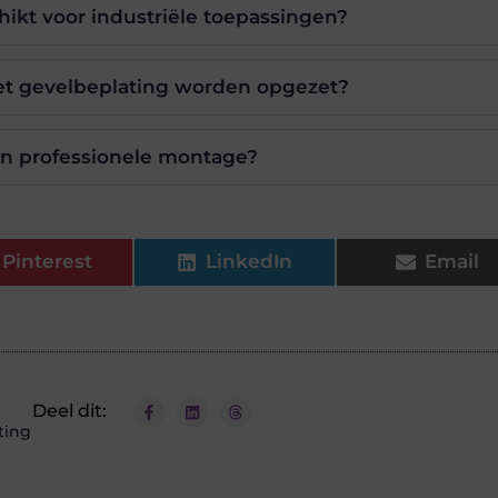
hikt voor industriële toepassingen?
t gevelbeplating worden opgezet?
an professionele montage?
Pinterest
LinkedIn
Email
Deel dit:
ting