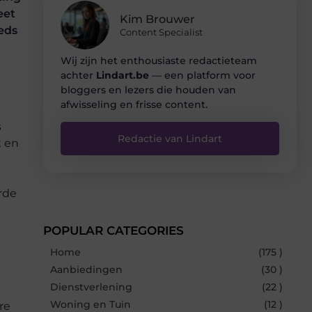
eet
Kim Brouwer
eds
Content Specialist
Wij zijn het enthousiaste redactieteam
achter
Lindart.be
— een platform voor
bloggers en lezers die houden van
afwisseling en frisse content.
s
Redactie van Lindart
k en
rde
POPULAR CATEGORIES
Home
(175 )
Aanbiedingen
(30 )
Dienstverlening
(22 )
Woning en Tuin
(12 )
re