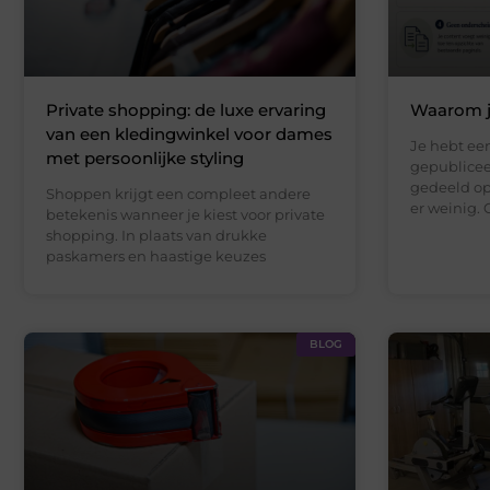
Private shopping: de luxe ervaring
Waarom je
van een kledingwinkel voor dames
Je hebt een
met persoonlijke styling
gepublicee
gedeeld op
Shoppen krijgt een compleet andere
er weinig. 
betekenis wanneer je kiest voor private
shopping. In plaats van drukke
paskamers en haastige keuzes
BLOG