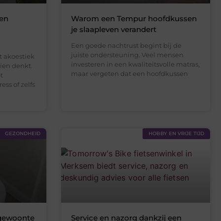
een
Warom een Tempur hoofdkussen
je slaapleven verandert
Een goede nachtrust begint bij de
juiste ondersteuning. Veel mensen
t akoestiek
investeren in een kwaliteitsvolle matras,
hien denkt.
maar vergeten dat een hoofdkussen
t
ess of zelfs
GEZONDHEID
HOBBY EN VRIJE TIJD
 gewoonte
Service en nazorg dankzij een