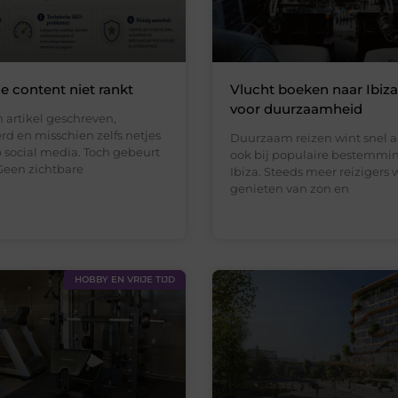
 content niet rankt
Vlucht boeken naar Ibiz
voor duurzaamheid
 artikel geschreven,
rd en misschien zelfs netjes
Duurzaam reizen wint snel a
 social media. Toch gebeurt
ook bij populaire bestemmi
Geen zichtbare
Ibiza. Steeds meer reizigers 
genieten van zon en
HOBBY EN VRIJE TIJD