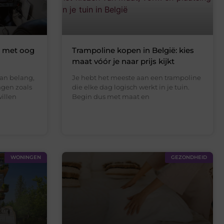
a met oog
Trampoline kopen in België: kies
maat vóór je naar prijs kijkt
an belang,
Je hebt het meeste aan een trampoline
ngen zoals
die elke dag logisch werkt in je tuin.
willen
Begin dus met maat en
WONINGEN
GEZONDHEID