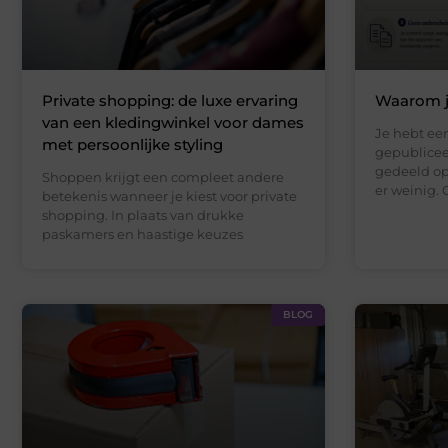
Private shopping: de luxe ervaring
Waarom je
van een kledingwinkel voor dames
Je hebt een
met persoonlijke styling
gepublicee
gedeeld op
Shoppen krijgt een compleet andere
er weinig. 
betekenis wanneer je kiest voor private
shopping. In plaats van drukke
paskamers en haastige keuzes
BLOG