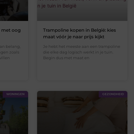
a met oog
Trampoline kopen in België: kies
maat vóór je naar prijs kijkt
an belang,
Je hebt het meeste aan een trampoline
ngen zoals
die elke dag logisch werkt in je tuin.
willen
Begin dus met maat en
WONINGEN
GEZONDHEID