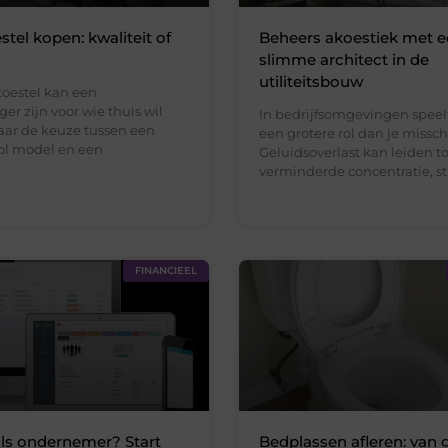
stel kopen: kwaliteit of
Beheers akoestiek met 
slimme architect in de
utiliteitsbouw
toestel kan een
r zijn voor wie thuis wil
In bedrijfsomgevingen speel
aar de keuze tussen een
een grotere rol dan je missc
vol model en een
Geluidsoverlast kan leiden to
verminderde concentratie, str
FINANCIEEL
als ondernemer? Start
Bedplassen afleren: van