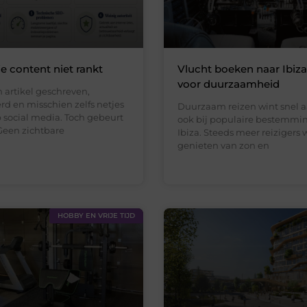
 content niet rankt
Vlucht boeken naar Ibiz
voor duurzaamheid
 artikel geschreven,
rd en misschien zelfs netjes
Duurzaam reizen wint snel a
 social media. Toch gebeurt
ook bij populaire bestemmi
Geen zichtbare
Ibiza. Steeds meer reizigers 
genieten van zon en
HOBBY EN VRIJE TIJD