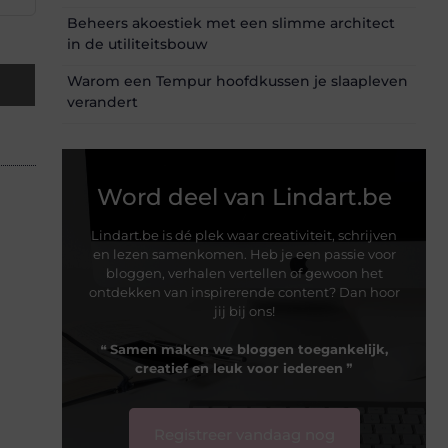
Beheers akoestiek met een slimme architect
in de utiliteitsbouw
Warom een Tempur hoofdkussen je slaapleven
verandert
Word deel van Lindart.be
Lindart.be is dé plek waar creativiteit, schrijven
en lezen samenkomen. Heb je een passie voor
bloggen, verhalen vertellen of gewoon het
ontdekken van inspirerende content? Dan hoor
jij bij ons!
❝
Samen maken we bloggen toegankelijk,
creatief en leuk voor iedereen
❞
Registreer vandaag nog