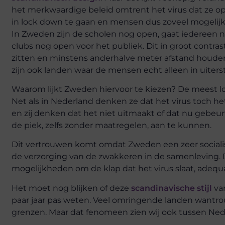
het merkwaardige beleid omtrent het virus dat ze o
in lock down te gaan en mensen dus zoveel mogelijk 
In Zweden zijn de scholen nog open, gaat iedereen n
clubs nog open voor het publiek. Dit in groot contras
zitten en minstens anderhalve meter afstand houden
zijn ook landen waar de mensen echt alleen in uiter
Waarom lijkt Zweden hiervoor te kiezen? De meest l
Net als in Nederland denken ze dat het virus toch h
en zij denken dat het niet uitmaakt of dat nu gebeur
de piek, zelfs zonder maatregelen, aan te kunnen.
Dit vertrouwen komt omdat Zweden een zeer socialisti
de verzorging van de zwakkeren in de samenleving. 
mogelijkheden om de klap dat het virus slaat, adequ
Het moet nog blijken of deze
scandinavische stijl
van
paar jaar pas weten. Veel omringende landen wantrouw
grenzen. Maar dat fenomeen zien wij ook tussen Ned