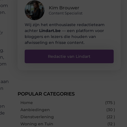
t om
Kim Brouwer
en.
Content Specialist
Wij zijn het enthousiaste redactieteam
achter
Lindart.be
— een platform voor
Er
bloggers en lezers die houden van
afwisseling en frisse content.
g.
Redactie van Lindart
n,
 om
 aan
en
POPULAR CATEGORIES
Home
(175 )
een
Aanbiedingen
(30 )
 de
Dienstverlening
(22 )
Woning en Tuin
(12 )