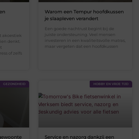
een
Warom een Tempur hoofdkussen
je slaapleven verandert
Een goede nachtrust begint bij de
juiste ondersteuning. Veel mensen
t akoestiek
investeren in een kwaliteitsvolle matras,
hien denkt.
maar vergeten dat een hoofdkussen
t
ess of zelfs
GEZONDHEID
HOBBY EN VRIJE TIJD
 gewoonte
Service en nazorg dankzij een