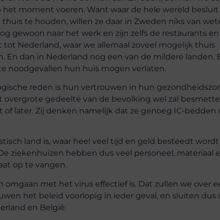
p het moment voeren. Want waar de hele wereld beslui
thuis te houden, willen ze daar in Zweden niks van wet
og gewoon naar het werk en zijn zelfs de restaurants en
t tot Nederland, waar we allemaal zoveel mogelijk thuis
. En dan in Nederland nog een van de mildere landen. 
ste noodgevallen hun huis mogen verlaten.
ogische reden is hun vertrouwen in hun gezondheidszor
et overgrote gedeelte van de bevolking wel zal besmette
t of later. Zij denken namelijk dat ze genoeg IC-bedden
sch land is, waar heel veel tijd en geld besteedt wordt
De ziekenhuizen hebben dus veel personeel, materiaal 
aat op te vangen.
 omgaan met het virus effectief is. Dat zullen we over 
en het beleid voorlopig in ieder geval, en sluiten dus
erland en België.