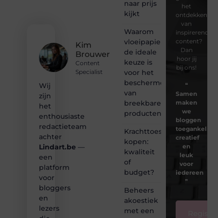
naar prijs
het
kijkt
ontdekken
van
Waarom
inspirerende
vloeipapier
content?
Kim
Dan
de ideale
Brouwer
hoor jij
keuze is
Content
bij ons!
voor het
Specialist
beschermen
❝
Wij
van
Samen
zijn
breekbare
maken
het
we
producten
enthousiaste
bloggen
redactieteam
toegankelijk,
Krachttoestel
achter
creatief
kopen:
en
Lindart.be
—
kwaliteit
leuk
een
of
voor
platform
budget?
iedereen
voor
❞
bloggers
Beheers
en
akoestiek
lezers
met een
Registre