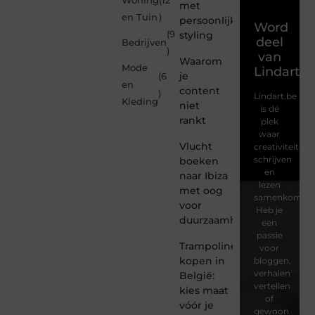
Woning
(12
met
en Tuin
)
persoonlijke
Word
(9
styling
deel
Bedrijven
)
van
Waarom
Mode
Lindart.b
je
(6
en
content
)
Lindart.be
Kleding
niet
is dé
rankt
plek
waar
Vlucht
creativiteit,
schrijven
boeken
en
naar Ibiza
lezen
met oog
samenkomen.
voor
Heb je
duurzaamheid
een
passie
Trampoline
voor
kopen in
bloggen,
verhalen
België:
vertellen
kies maat
of
vóór je
gewoon