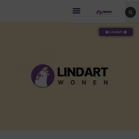
◉ Lindart ◉