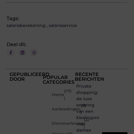
Tags:
salarisberekening
,
salarisservice
Deel dit:
GEPUBLICEERD
RECENTE
POPULAR
DOOR
BERICHTEN
CATEGORIES
Private
(175
shopping:
Home
)
de luxe
ervaring
(30
Aanbiedingen
van een
)
kledingwinkel
(22
Dienstverlening
voor
)
dames