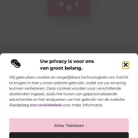
Main Links
Uw privacy is voor ons
van groot belang.
Goedkope linkbuilding: hoe je met een slim budget sterke resultaten behaalt
Geld verdienen met je website: zo maak je van je online aanwezigheid een inkomstenbron
Wij gebruiken cookies en vergelijkbare technologieën om inzicht
te krijgen in hoe u onze website gebruikt, zodat we uw ervaring
Elke dag iets nieuws op lindart.be
kunnen verbeteren. Deze cookies worden voor verschillende
Laat je verrassen door creatieve blogs vol inspiratie,
doeleinden ingezet, zoals het tonen van gepersonaliseerde
inzichten en tips.
advertenties en het analyseren van het gebruik van de website.
Raadpleeg
ons cookiebeleid
voor meer informatie.
Website index
Cookiebeleid (EU)
Alles Toestaan
@2025 All Right Reserved. Design by