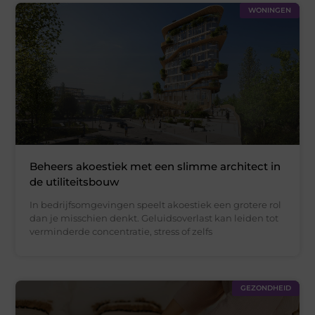
WONINGEN
Beheers akoestiek met een slimme architect in
de utiliteitsbouw
In bedrijfsomgevingen speelt akoestiek een grotere rol
dan je misschien denkt. Geluidsoverlast kan leiden tot
verminderde concentratie, stress of zelfs
GEZONDHEID