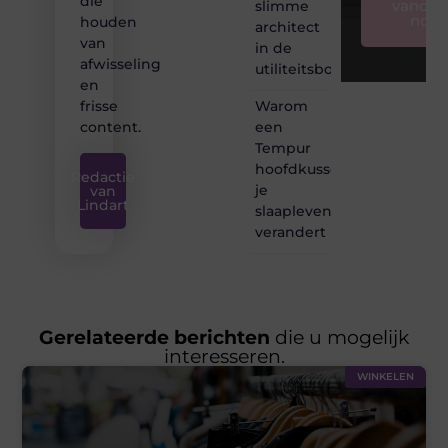
die
vandaa
slimme
nog
houden
architect
van
in de
afwisseling
utiliteitsbouw
en
Warom
frisse
een
content.
Tempur
hoofdkussen
Redactie
je
van
Lindart
slaapleven
verandert
Gerelateerde berichten
die u mogelijk
interesseren.
WINKELEN