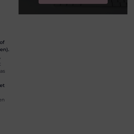
of
en).
,
t
aas
et
en