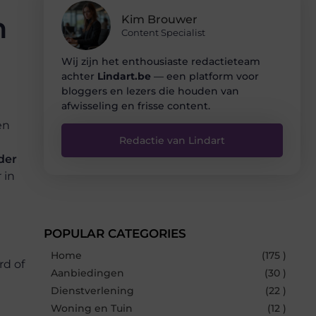
n
Kim Brouwer
Content Specialist
Wij zijn het enthousiaste redactieteam
achter
Lindart.be
— een platform voor
bloggers en lezers die houden van
afwisseling en frisse content.
en
Redactie van Lindart
der
 in
POPULAR CATEGORIES
Home
(175 )
rd of
Aanbiedingen
(30 )
Dienstverlening
(22 )
Woning en Tuin
(12 )