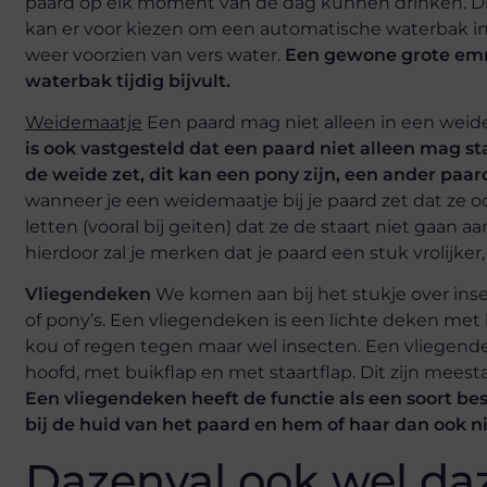
paard op elk moment van de dag kunnen drinken. Dit i
kan er voor kiezen om een automatische waterbak in de
weer voorzien van vers water.
Een gewone grote emme
waterbak tijdig bijvult.
Weidemaatje
Een paard mag niet alleen in een weide 
is ook vastgesteld dat een paard niet alleen mag sta
de weide zet, dit kan een pony zijn, een ander paar
wanneer je een weidemaatje bij je paard zet dat ze
letten (vooral bij geiten) dat ze de staart niet gaan 
hierdoor zal je merken dat je paard een stuk vrolijker,
Vliegendeken
We komen aan bij het stukje over ins
of pony’s. Een vliegendeken is een lichte deken met
kou of regen tegen maar wel insecten. Een vliegende
hoofd, met buikflap en met staartflap. Dit zijn mees
Een vliegendeken heeft de functie als een soort b
bij de huid van het paard en hem of haar dan ook nie
Dazenval ook wel da