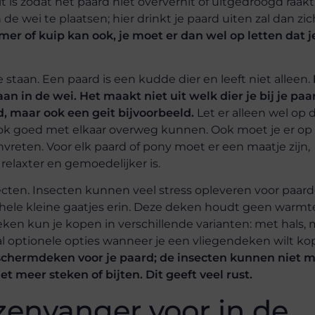
s zodat het paard niet oververhit of uitgedroogd raakt.
 wei te plaatsen; hier drinkt je paard uiten zal dan zic
r of kuip kan ook, je moet er dan wel op letten dat j
staan. Een paard is een kudde dier en leeft niet alleen.
an in de wei. Het maakt niet uit welk dier je bij je paa
d, maar ook een geit bijvoorbeeld.
Let er alleen wel op 
 ook goed met elkaar overweg kunnen. Ook moet je er op
aanvreten. Voor elk paard of pony moet er een maatje zijn,
 relaxter en gemoedelijker is.
ecten. Insecten kunnen veel stress opleveren voor paar
 hele kleine gaatjes erin. Deze deken houdt geen warmt
ken kun je kopen in verschillende varianten: met hals,
tal optionele opties wanneer je een vliegendeken wilt ko
eschermdeken voor je paard; de insecten kunnen niet 
t meer steken of bijten. Dit geeft veel rust.
zenvanger voor in de