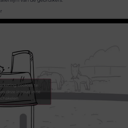
allenlijm van de gebruikers.
r
rketing cookies te
en deze inhoud in te
schakelen