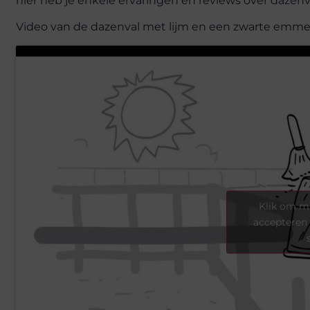
hier heb je enkele ervaringen en reviews over dazenv
Video van de dazenval met lijm en een zwarte emme
Klik om ma
accepteren 