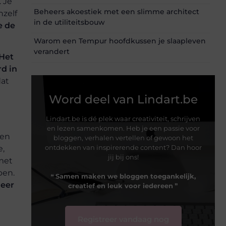
 Je
Beheers akoestiek met een slimme architect
hzelf
in de utiliteitsbouw
e de
Warom een Tempur hoofdkussen je slaapleven
verandert
Het
rd in
dat
Word deel van Lindart.be
Lindart.be is dé plek waar creativiteit, schrijven
en lezen samenkomen. Heb je een passie voor
den
bloggen, verhalen vertellen of gewoon het
ontdekken van inspirerende content? Dan hoor
e,
jij bij ons!
 met
pen.
❝
Samen maken we bloggen toegankelijk,
meer
creatief en leuk voor iedereen
❞
Registreer vandaag nog